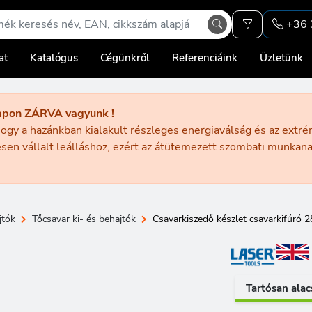
+36 
at
Katalógus
Cégünkről
Referenciáink
Üzletünk
apon ZÁRVA vagyunk !
ogy a hazánkban kialakult részleges energiaválság és az extr
sen vállalt leálláshoz, ezért az átütemezett szombati munka
jtók
Tőcsavar ki- és behajtók
Csavarkiszedő készlet csavarkifúró 28
Tartósan alac