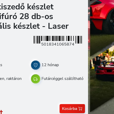
iszedő készlet
ifúró 28 db-os
lis készlet - Laser
5018341065874
ls
12 hónap
en, raktáron
Futárcéggel szállítható
Kosárba
t