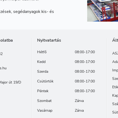
zések, segédanyagok kis- és
solatba
Nyitvatartás
Ál
Hétfő
08:00-17:00
AS
32
Kedd
08:00-17:00
Ada
s.hu
Im
Szerda
08:00-17:00
Sze
Csütörtök
08:00-17:00
ajor út 19/D
Eti
Péntek
08:00-17:00
Kap
Szombat
Zárva
Szá
Vasárnap
Zárva
Süt