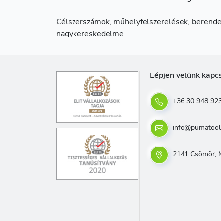
Célszerszámok, műhelyfelszerelések, berende
nagykereskedelme
Lépjen velünk kapc
+36 30 948 92
info@pumatool
2141 Csömör, M