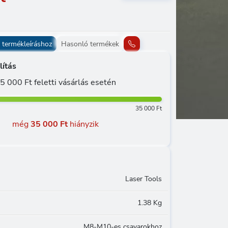
 termékleíráshoz
Hasonló termékek
lítás
5 000 Ft feletti vásárlás esetén
35 000 Ft
még
35 000 Ft
hiányzik
Laser Tools
1.38 Kg
M8-M10-es csavarokhoz