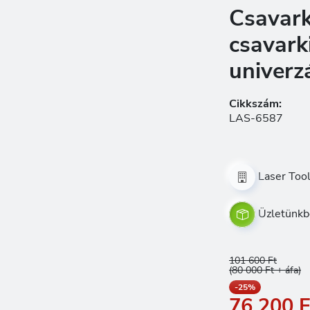
Csavark
csavark
univerzá
Cikkszám:
LAS-6587
Laser Too
Üzletünkb
101 600 Ft
(80 000 Ft + áfa)
-25%
76 200 F