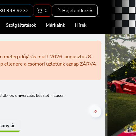
30 948 9232
0
Bejelentkezés
Szolgáltatások
Márkáink
Hírek
ém meleg időjárás miatt 2026. augusztus 8-
nap ellenére a csömöri üzletünk aznap ZÁRVA
 db-os univerzális készlet - Laser
sony ár