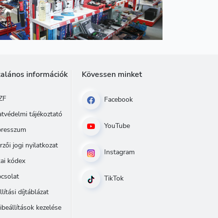
talános információk
Kövessen minket
ZF
Facebook
tvédelmi tájékoztató
YouTube
presszum
rzői jogi nyilatkozat
Instagram
kai kódex
csolat
TikTok
llítási díjtáblázat
ibeállítások kezelése