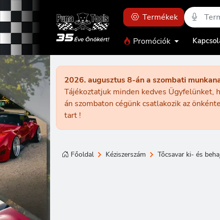
Termékek
Promóciók
Kapcsol
2026. augusztus 8-án a szombati munkan
Tájékoztatjuk minden kedves Ügyfelünket, h
án szombaton cégünk csatlakozik az önkénte
tart !
Főoldal
Kéziszerszám
Tőcsavar ki- és beha