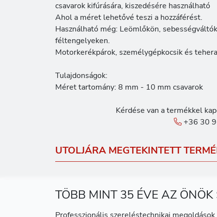
csavarok kifúrására, kiszedésére használható
Ahol a méret lehetővé teszi a hozzáférést.
Használható még: Leömlőkön, sebességváltók
féltengelyeken.
Motorkerékpárok, személygépkocsik és teher
Tulajdonságok:
Méret tartomány: 8 mm - 10 mm csavarok
Kérdése van a termékkel kap
+36 30 9
UTOLJÁRA MEGTEKINTETT TERMÉ
TÖBB MINT 35 ÉVE AZ ÖNÖK
Professzionális szereléstechnikai megoldások 