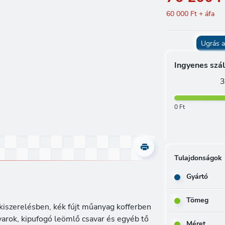
60 000 Ft + áfa
Ugrás a
Ingyenes szál
3
0 Ft
Tulajdonságok
Gyártó
Tömeg
kiszerelésben, kék fújt műanyag kofferben
varok, kipufogó leömlő csavar és egyéb tő
Méret