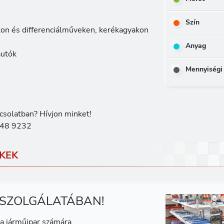
Szín
on és differenciálműveken, kerékagyakon
Anyag
autók
Mennyiségi
csolatban? Hívjon minket!
48 9232
KEK
 SZOLGÁLATÁBAN!
a járműipar számára.