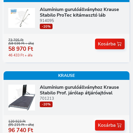
Alumínium gurulóállványhoz Krause
Stabilo ProTec kitámasztó láb
914095
-20%
73 705 Ft
Kosárba
(58 036 Ft + áfa)
58 970 Ft
46 433 Ft + áfa
KRAUSE
Alumínium gurulóállványhoz Krause
Stabilo Prof. járólap átjáróajtóval
701213
-20%
120 923 Ft
Kosárba
(95 215 Ft + áfa)
96 740 Ft