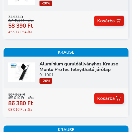
-20%
72 977 Ft
Kosárba
(57 462 Ft + áfa)
58 390 Ft
45 977 Ft + áfa
KRAUSE
Alumínium gurulóállványhoz Krause
Monto ProTec felnyitható járólap
911001
-20%
107 963 Ft
Kosárba
(85 010 Ft + áfa)
86 380 Ft
68 016 Ft + áfa
KRAUSE