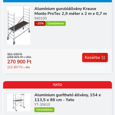
Alumínium gurulóállvány Krause
Monto ProTec 2,9 méter x 2 m x 0,7 m
940100
-25%
Üzletünkben
361 190 Ft
Kosárba
(284 401 Ft + áfa)
270 900 Ft
213 307 Ft + áfa
YATO
Aluminium gurítható állvány, 154 x
113,5 x 86 cm - Yato
YT-30610
Üzletünkben