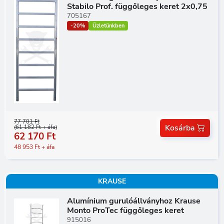
Stabilo Prof. függőleges keret 2x0,75
705167
-20%
Üzletünkben
77 701 Ft
Kosárba
(61 182 Ft + áfa)
62 170 Ft
48 953 Ft + áfa
KRAUSE
Alumínium gurulóállványhoz Krause
Monto ProTec függőleges keret
915016