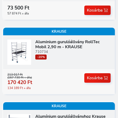
73 500 Ft
Kosárba
57 874 Ft + áfa
KRAUSE
Aluminium gurulóállvány RollTec
Mobil 2,90 m - KRAUSE
710734
-20%
213 017 Ft
Kosárba
(167 730 Ft + áfa)
170 420 Ft
134 189 Ft + áfa
KRAUSE
Alumínium gurulóállványhoz Krause