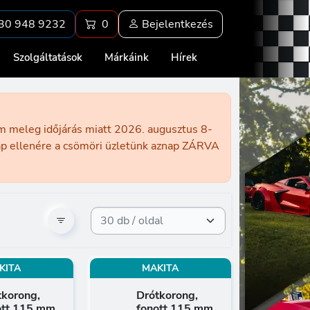
30 948 9232
0
Bejelentkezés
Szolgáltatások
Márkáink
Hírek
ém meleg időjárás miatt 2026. augusztus 8-
nap ellenére a csömöri üzletünk aznap ZÁRVA
KITA
MAKITA
tkorong,
Drótkorong,
ott 115 mm
fonott 115 mm