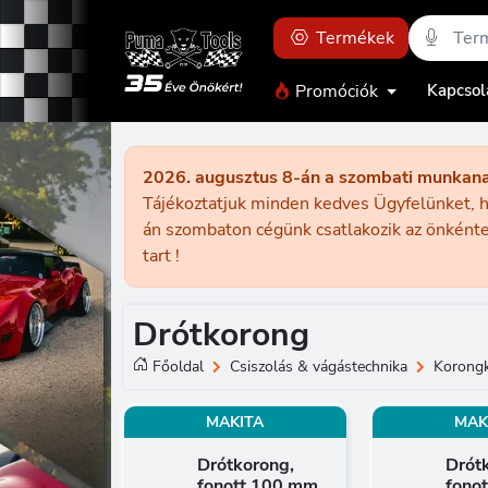
Termékek
Promóciók
Kapcsol
2026. augusztus 8-án a szombati munkan
Tájékoztatjuk minden kedves Ügyfelünket, h
án szombaton cégünk csatlakozik az önkénte
tart !
Drótkorong
Főoldal
Csiszolás & vágástechnika
Korong
MAKITA
MAK
Drótkorong,
Drót
fonott 100 mm
fono