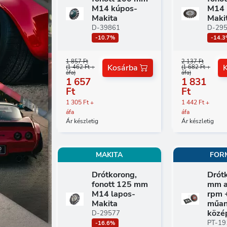
M14 kúpos-
M14 
Makita
Maki
D-39861
D-29
-10.7%
-14.
1 857 Ft
2 137 Ft
Kosárba
(1 462 Ft +
(1 682 Ft +
áfa)
áfa)
1 657
1 831
Ft
Ft
1 305 Ft +
1 442 Ft +
áfa
áfa
Ár készletig
Ár készletig
MAKITA
FOR
Drótkorong,
Drót
fonott 125 mm
mm a
M14 lapos-
rpm 
Makita
műan
közé
D-29577
PT-19
-16.6%