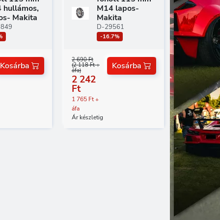
 hullámos,
M14 lapos-
os- Makita
Makita
9849
D-29561
%
-16.7%
2 690 Ft
Kosárba
Kosárba
(2 118 Ft +
áfa)
2 242
Ft
1 765 Ft +
áfa
Ár készletig