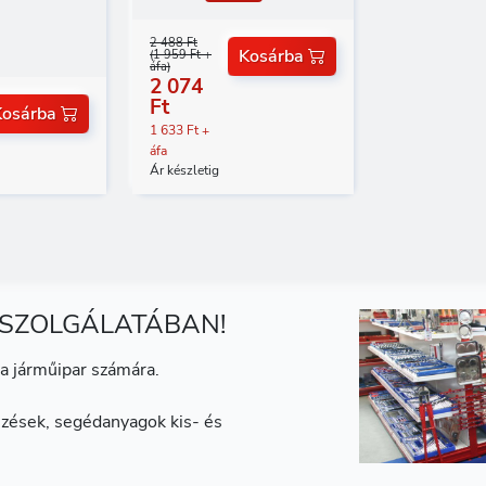
2 488 Ft
Kosárba
(1 959 Ft +
áfa)
2 074
Ft
Kosárba
1 633 Ft +
áfa
Ár készletig
 SZOLGÁLATÁBAN!
a járműipar számára.
zések, segédanyagok kis- és