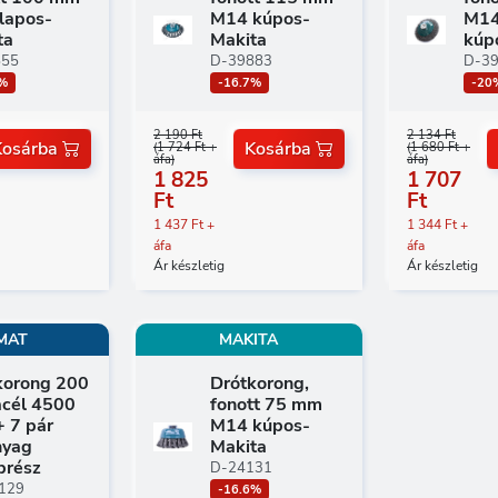
lapos-
M14 kúpos-
M14
ta
Makita
kúp
555
D-39883
D-3
3%
-16.7%
-20
2 190 Ft
2 134 Ft
Kosárba
Kosárba
(1 724 Ft +
(1 680 Ft +
áfa)
áfa)
1 825
1 707
Ft
Ft
1 437 Ft +
1 344 Ft +
áfa
áfa
Ár készletig
Ár készletig
MAT
MAKITA
korong 200
Drótkorong,
cél 4500
fonott 75 mm
+ 7 pár
M14 kúpos-
yag
Makita
prész
D-24131
129
-16.6%