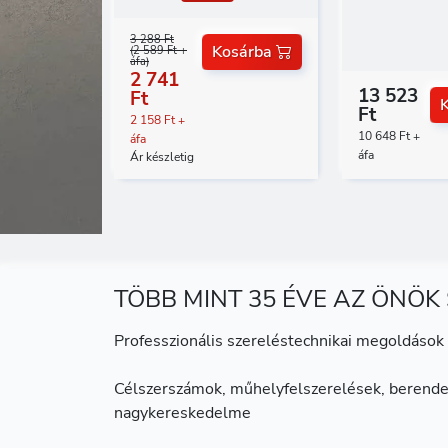
3 288 Ft
Kosárba
(2 589 Ft +
áfa)
2 741
13 523
Ft
Ft
2 158 Ft +
10 648 Ft +
áfa
áfa
Ár készletig
TÖBB MINT 35 ÉVE AZ ÖNÖK
Professzionális szereléstechnikai megoldások 
Célszerszámok, műhelyfelszerelések, berende
nagykereskedelme