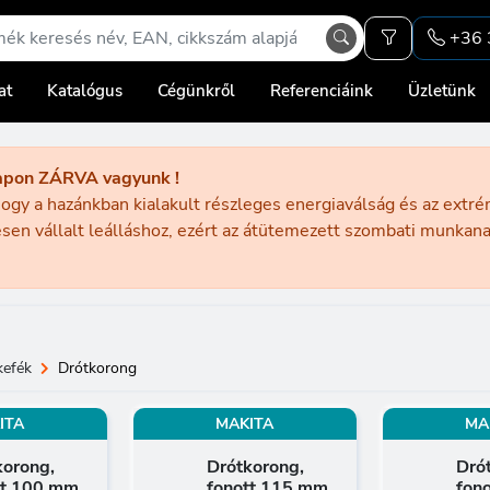
+36 
at
Katalógus
Cégünkről
Referenciáink
Üzletünk
apon ZÁRVA vagyunk !
ogy a hazánkban kialakult részleges energiaválság és az extr
sen vállalt leálláshoz, ezért az átütemezett szombati munka
kefék
Drótkorong
ITA
MAKITA
MA
korong,
Drótkorong,
Dró
tt 100 mm
fonott 115 mm
fon