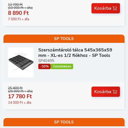
12 700 Ft
Kosárba
(10 000 Ft + áfa)
8 890 Ft
7 000 Ft + áfa
SP TOOLS
Szerszámtároló tálca 545x365x59
mm - XL-es 1/2 fiókhoz - SP Tools
SP40495
-30%
Üzletünkben
25 400 Ft
Kosárba
(20 000 Ft + áfa)
17 780 Ft
14 000 Ft + áfa
SP TOOLS