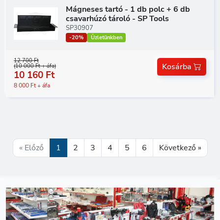
Mágneses tartó - 1 db polc + 6 db
csavarhúzó tároló - SP Tools
SP30907
-20%
Üzletünkben
12 700 Ft
Kosárba
(10 000 Ft + áfa)
10 160 Ft
8 000 Ft + áfa
« Előző
1
2
3
4
5
6
Következő »