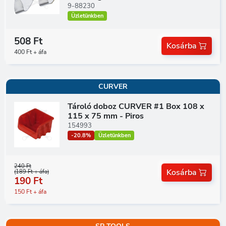
9-88230
Üzletünkben
508 Ft
Kosárba
400 Ft + áfa
CURVER
Tároló doboz CURVER #1 Box 108 x
115 x 75 mm - Piros
154993
-20.8%
Üzletünkben
240 Ft
Kosárba
(189 Ft + áfa)
190 Ft
150 Ft + áfa