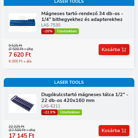
LASER TOOLS
Mágneses tartó-rendező 34 db-os -
1/4" bithegyekhez és adapterekhez
LAS-7530
-20%
Üzletünkben
9 525 Ft
Kosárba
(7 500 Ft + áfa)
7 620 Ft
6 000 Ft + áfa
LASER TOOLS
Dugókulcstartó mágneses tálca 1/2" -
22 db-os 420x160 mm
LAS-6211
-22.9%
Üzletünkben
22 225 Ft
Kosárba
(17 500 Ft + áfa)
17 145 Ft