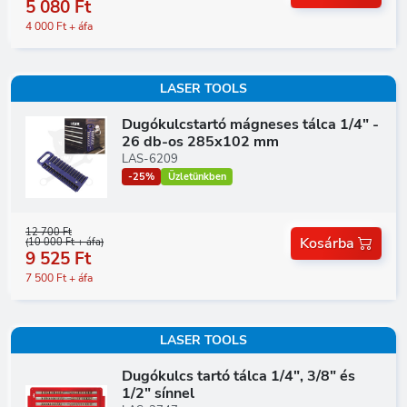
5 080 Ft
4 000 Ft + áfa
LASER TOOLS
Dugókulcstartó mágneses tálca 1/4" -
26 db-os 285x102 mm
LAS-6209
-25%
Üzletünkben
12 700 Ft
Kosárba
(10 000 Ft + áfa)
9 525 Ft
7 500 Ft + áfa
LASER TOOLS
Dugókulcs tartó tálca 1/4", 3/8" és
1/2" sínnel