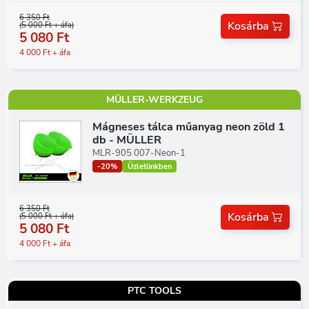
6 350 Ft
Kosárba
(5 000 Ft + áfa)
5 080 Ft
4 000 Ft + áfa
MÜLLER-WERKZEUG
Mágneses tálca műanyag neon zöld 1
db - MÜLLER
MLR-905 007-Neon-1
-20%
Üzletünkben
6 350 Ft
Kosárba
(5 000 Ft + áfa)
5 080 Ft
4 000 Ft + áfa
PTC TOOLS