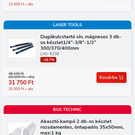
13 500 Ft + áfa
LASER TOOLS
Dugókulcstartó sín, mágneses 3 db-
os készlet1/4"-3/8"-1/2"
300/370/400mm
LAS-9238
-16.7%
38 100 Ft
Kosárba
(30 000 Ft + áfa)
31 750 Ft
25 000 Ft + áfa
BGS TECHNIC
Akasztó kampó 2 db-os készlet
rozsdamentes, öntapadós 35x50mm,
max:1 kg