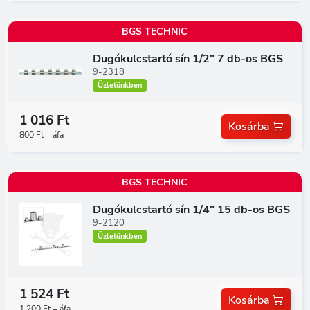
BGS TECHNIC
Dugókulcstartó sín 1/2" 7 db-os BGS
9-2318
Üzletünkben
1 016 Ft
Kosárba
800 Ft + áfa
BGS TECHNIC
Dugókulcstartó sín 1/4" 15 db-os BGS
9-2120
Üzletünkben
1 524 Ft
Kosárba
1 200 Ft + áfa