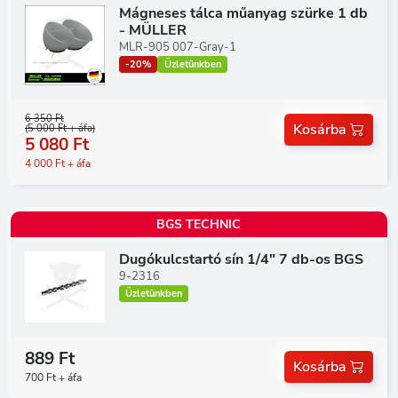
Mágneses tálca műanyag szürke 1 db
- MÜLLER
MLR-905 007-Gray-1
-20%
Üzletünkben
6 350 Ft
Kosárba
(5 000 Ft + áfa)
5 080 Ft
4 000 Ft + áfa
BGS TECHNIC
Dugókulcstartó sín 1/4" 7 db-os BGS
9-2316
Üzletünkben
889 Ft
Kosárba
700 Ft + áfa