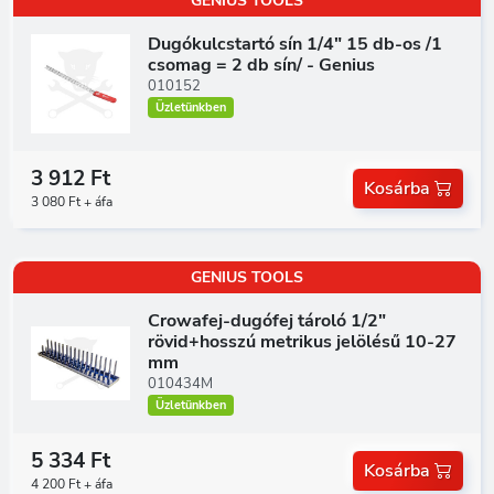
GENIUS TOOLS
Dugókulcstartó sín 1/4" 15 db-os /1
csomag = 2 db sín/ - Genius
010152
Üzletünkben
3 912 Ft
Kosárba
3 080 Ft + áfa
GENIUS TOOLS
Crowafej-dugófej tároló 1/2"
rövid+hosszú metrikus jelölésű 10-27
mm
010434M
Üzletünkben
5 334 Ft
Kosárba
4 200 Ft + áfa