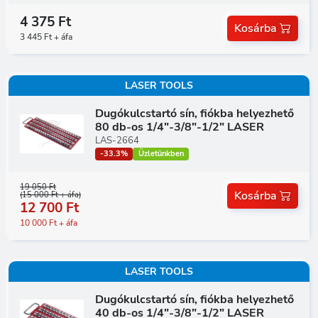
4 375 Ft
Kosárba
3 445 Ft + áfa
LASER TOOLS
Dugókulcstartó sín, fiókba helyezhető
80 db-os 1/4"-3/8"-1/2" LASER
LAS-2664
-33.3%
Üzletünkben
19 050 Ft
Kosárba
(15 000 Ft + áfa)
12 700 Ft
10 000 Ft + áfa
LASER TOOLS
Dugókulcstartó sín, fiókba helyezhető
40 db-os 1/4"-3/8"-1/2" LASER