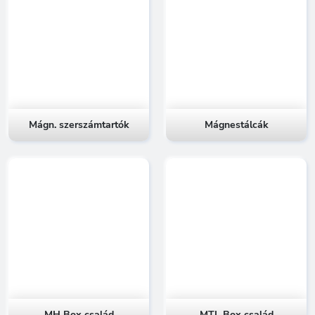
Mágn. szerszámtartók
Mágnestálcák
MH Box család
MTL Box család