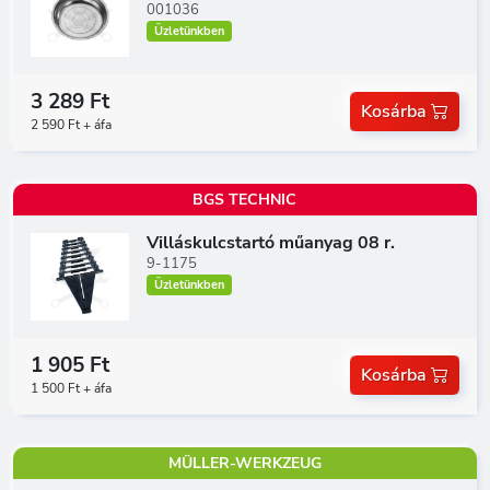
001036
Üzletünkben
3 289 Ft
Kosárba
2 590 Ft + áfa
BGS TECHNIC
Villáskulcstartó műanyag 08 r.
9-1175
Üzletünkben
1 905 Ft
Kosárba
1 500 Ft + áfa
MÜLLER-WERKZEUG