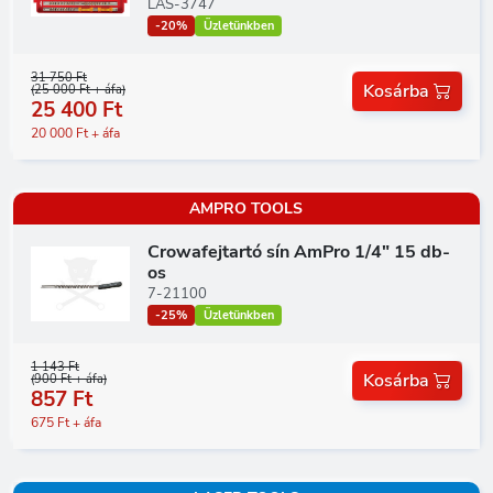
LAS-3747
-20%
Üzletünkben
31 750 Ft
Kosárba
(25 000 Ft + áfa)
25 400 Ft
20 000 Ft + áfa
AMPRO TOOLS
Crowafejtartó sín AmPro 1/4" 15 db-
os
7-21100
-25%
Üzletünkben
1 143 Ft
Kosárba
(900 Ft + áfa)
857 Ft
675 Ft + áfa