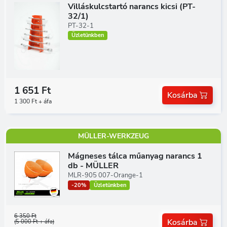
Villáskulcstartó narancs kicsi (PT-
32/1)
PT-32-1
Üzletünkben
1 651 Ft
Kosárba
1 300 Ft + áfa
MÜLLER-WERKZEUG
Mágneses tálca műanyag narancs 1
db - MÜLLER
MLR-905 007-Orange-1
-20%
Üzletünkben
6 350 Ft
Kosárba
(5 000 Ft + áfa)