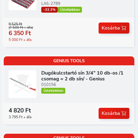
LAS-2789
-33.3%
Üzletünkben
9 525 Ft
Kosárba
(7 500 Ft + áfa)
6 350 Ft
5 000 Ft + áfa
GENIUS TOOLS
Dugókulcstartó sín 3/4" 10 db-os /1
csomag = 2 db sín/ - Genius
010156
Üzletünkben
4 820 Ft
Kosárba
3 795 Ft + áfa