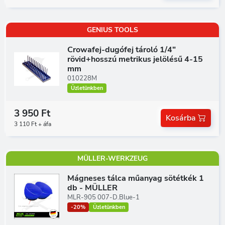
GENIUS TOOLS
Crowafej-dugófej tároló 1/4"
rövid+hosszú metrikus jelölésű 4-15
mm
010228M
Üzletünkben
3 950 Ft
Kosárba
3 110 Ft + áfa
MÜLLER-WERKZEUG
Mágneses tálca műanyag sötétkék 1
db - MÜLLER
MLR-905 007-D.Blue-1
-20%
Üzletünkben