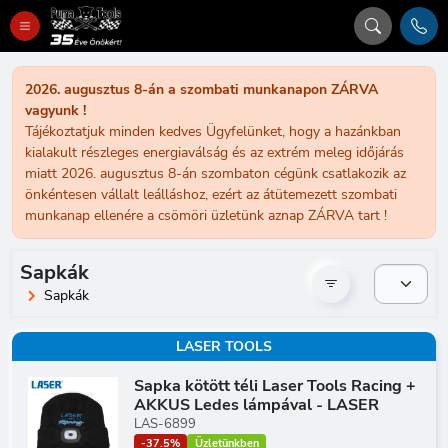
2026. augusztus 8-án a szombati munkanapon ZÁRVA
vagyunk !
Tájékoztatjuk minden kedves Ügyfelünket, hogy a hazánkban
kialakult részleges energiaválság és az extrém meleg időjárás
miatt 2026. augusztus 8-án szombaton cégünk csatlakozik az
önkéntesen vállalt leálláshoz, ezért az átütemezett szombati
munkanap ellenére a csömöri üzletünk aznap ZÁRVA tart !
Sapkák
Sapkák
LASER TOOLS
Sapka kötött téli Laser Tools Racing +
AKKUS Ledes lámpával - LASER
LAS-6899
-37.5%
Üzletünkben