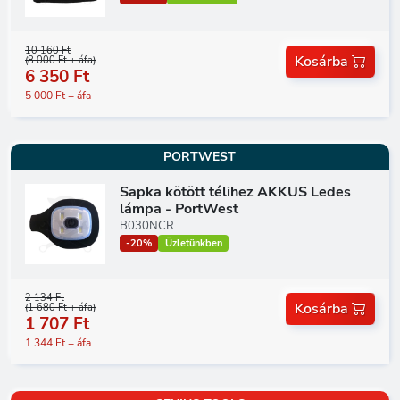
10 160 Ft
Kosárba
(8 000 Ft + áfa)
6 350 Ft
5 000 Ft + áfa
PORTWEST
Sapka kötött télihez AKKUS Ledes
lámpa - PortWest
B030NCR
-20%
Üzletünkben
2 134 Ft
Kosárba
(1 680 Ft + áfa)
1 707 Ft
1 344 Ft + áfa