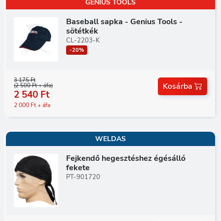
GENIUS TOOLS
Baseball sapka - Genius Tools -
sötétkék
CL-2203-K
-20%
3 175 Ft
Kosárba
(2 500 Ft + áfa)
2 540 Ft
2 000 Ft + áfa
WELDAS
Fejkendő hegesztéshez égésálló
fekete
PT-901720