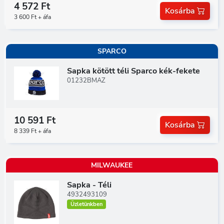
4 572 Ft
Kosárba
3 600 Ft + áfa
SPARCO
Sapka kötött téli Sparco kék-fekete
01232BMAZ
10 591 Ft
Kosárba
8 339 Ft + áfa
MILWAUKEE
Sapka - Téli
4932493109
Üzletünkben