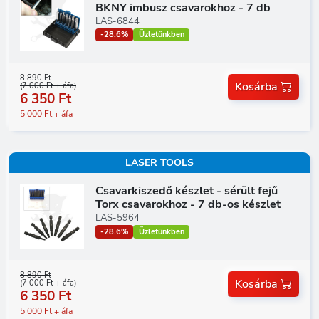
BKNY imbusz csavarokhoz - 7 db
LAS-6844
-28.6%
Üzletünkben
8 890 Ft
Kosárba
(7 000 Ft + áfa)
6 350 Ft
5 000 Ft + áfa
LASER TOOLS
Csavarkiszedő készlet - sérült fejű
Torx csavarokhoz - 7 db-os készlet
LAS-5964
-28.6%
Üzletünkben
8 890 Ft
Kosárba
(7 000 Ft + áfa)
6 350 Ft
5 000 Ft + áfa