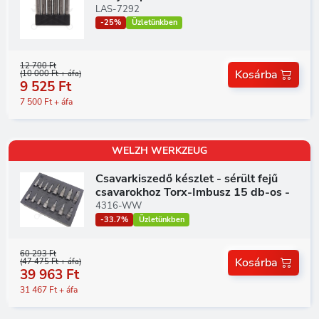
LAS-7292
-25%
Üzletünkben
12 700 Ft
Kosárba
(10 000 Ft + áfa)
9 525 Ft
7 500 Ft + áfa
WELZH WERKZEUG
Csavarkiszedő készlet - sérült fejű
csavarokhoz Torx-Imbusz 15 db-os -
4316-WW
-33.7%
Üzletünkben
60 293 Ft
Kosárba
(47 475 Ft + áfa)
39 963 Ft
31 467 Ft + áfa