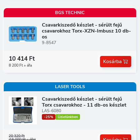
BGS TECHNIC
Csavarkiszedő készlet - sérült fejű
csavarokhoz Torx-XZN-Imbusz 10 db-
os
9-8547
10 414 Ft
Kosárba
8 200 Ft + áfa
LASER TOOLS
Csavarkiszedő készlet - sérült fejű
Torx csavarokhoz - 11 db-os készlet
LAS-6080
-25%
Üzletünkben
20 320 Ft
Kosárba
(16 000 Ft + áfa)