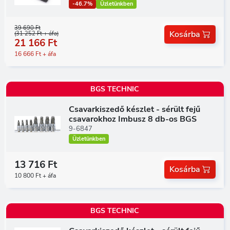
-46.7%
Üzletünkben
39 690 Ft
Kosárba
(31 252 Ft + áfa)
21 166 Ft
16 666 Ft + áfa
BGS TECHNIC
Csavarkiszedő készlet - sérült fejű
csavarokhoz Imbusz 8 db-os BGS
9-6847
Üzletünkben
13 716 Ft
Kosárba
10 800 Ft + áfa
BGS TECHNIC