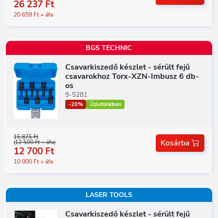
26 237 Ft
20 659 Ft + áfa
BGS TECHNIC
Csavarkiszedő készlet - sérült fejű
csavarokhoz Torx-XZN-Imbusz 6 db-
os
9-5281
-20%
Üzletünkben
15 875 Ft
Kosárba
(12 500 Ft + áfa)
12 700 Ft
10 000 Ft + áfa
LASER TOOLS
Csavarkiszedő készlet - sérült fejű