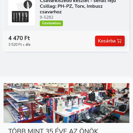
Csavarkiszedő készlet - sérült fejű
Csillag: PH-PZ, Torx, Imbusz
csavarhoz
9-5282
Üzletünkben
4 470 Ft
Kosárba
3 520 Ft + áfa
TÖBB MINT 35 ÉVE AZ ÖNÖK