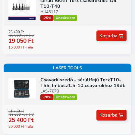
sérült BKNY Torx csavarokhoz 1/4"
T10-T40
HU45117
-25%
Üzletünkben
25 400 Ft
Kosárba
(20 000 Ft + áfa)
19 050 Ft
15 000 Ft + áfa
LASER TOOLS
Csavarkiszedő - sérültfejű TorxT10-
T55, Imbusz1.5-10 csavarokhoz 19db
LAS-7678
-20%
Üzletünkben
31 750 Ft
Kosárba
(25 000 Ft + áfa)
25 400 Ft
20 000 Ft + áfa