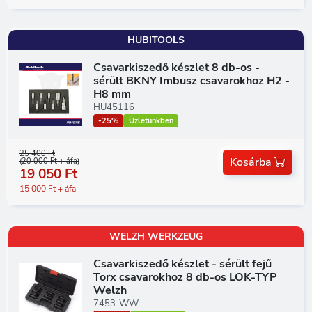
HUBITOOLS
Csavarkiszedő készlet 8 db-os -
sérült BKNY Imbusz csavarokhoz H2 -
H8 mm
HU45116
-25%
Üzletünkben
25 400 Ft
Kosárba
(20 000 Ft + áfa)
19 050 Ft
15 000 Ft + áfa
WELZH WERKZEUG
Csavarkiszedő készlet - sérült fejű
Torx csavarokhoz 8 db-os LOK-TYP
Welzh
7453-WW