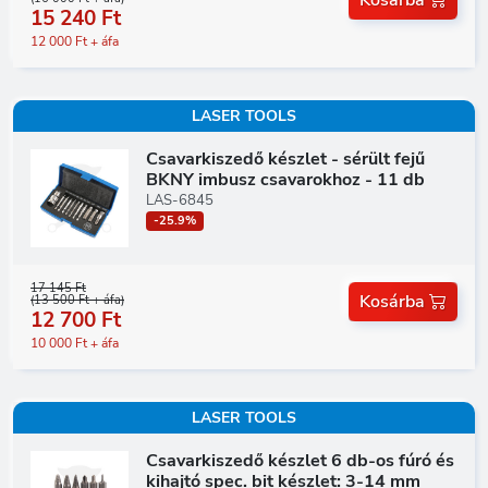
15 240 Ft
12 000 Ft + áfa
LASER TOOLS
Csavarkiszedő készlet - sérült fejű
BKNY imbusz csavarokhoz - 11 db
LAS-6845
-25.9%
17 145 Ft
Kosárba
(13 500 Ft + áfa)
12 700 Ft
10 000 Ft + áfa
LASER TOOLS
Csavarkiszedő készlet 6 db-os fúró és
kihajtó spec. bit készlet: 3-14 mm