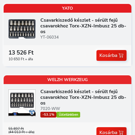
YATO
Csavarkiszedő készlet - sérült fejű
csavarokhoz Torx-XZN-Imbusz 25 db-
os
YT-06034
13 526 Ft
Kosárba
10 650 Ft + áfa
WELZH WERKZEUG
Csavarkiszedő készlet - sérült fejű
csavarokhoz Torx-XZN-Imbusz 25 db-
os
7020-WW
-53.1%
Üzletünkben
55 897 Ft
Kosárba
(44 013 Ft + áfa)