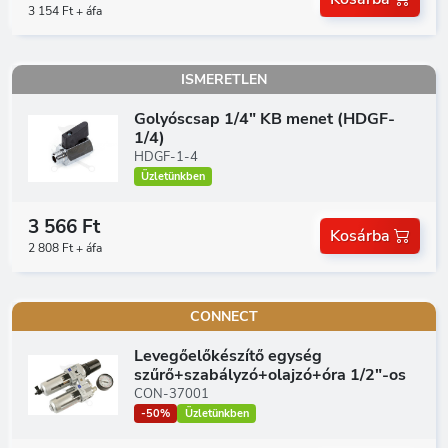
3 154 Ft + áfa
ISMERETLEN
Golyóscsap 1/4" KB menet (HDGF-
1/4)
HDGF-1-4
Üzletünkben
3 566 Ft
Kosárba
2 808 Ft + áfa
CONNECT
Levegőelőkészítő egység
szűrő+szabályzó+olajzó+óra 1/2"-os
CON-37001
-50%
Üzletünkben