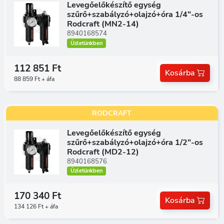
Levegőelőkészítő egység
szűrő+szabályzó+olajzó+óra 1/4"-os
Rodcraft (MN2-14)
8940168574
Üzletünkben
112 851 Ft
Kosárba
88 859 Ft + áfa
RODCRAFT
Levegőelőkészítő egység
szűrő+szabályzó+olajzó+óra 1/2"-os
Rodcraft (MD2-12)
8940168576
Üzletünkben
170 340 Ft
Kosárba
134 126 Ft + áfa