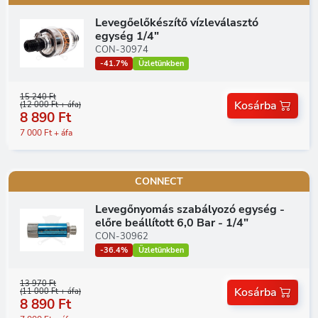
Levegőelőkészítő vízleválasztó
egység 1/4"
CON-30974
-41.7%
Üzletünkben
15 240 Ft
Kosárba
(12 000 Ft + áfa)
8 890 Ft
7 000 Ft + áfa
CONNECT
Levegőnyomás szabályozó egység -
előre beállított 6,0 Bar - 1/4"
CON-30962
-36.4%
Üzletünkben
13 970 Ft
Kosárba
(11 000 Ft + áfa)
8 890 Ft