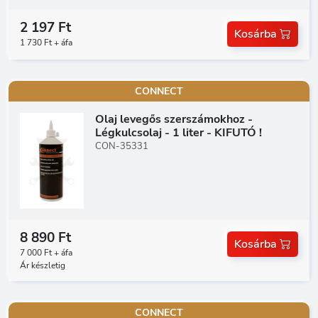
2 197 Ft
Kosárba
1 730 Ft + áfa
CONNECT
Olaj levegős szerszámokhoz -
Légkulcsolaj - 1 liter - KIFUTÓ !
CON-35331
8 890 Ft
Kosárba
7 000 Ft + áfa
Ár készletig
CONNECT