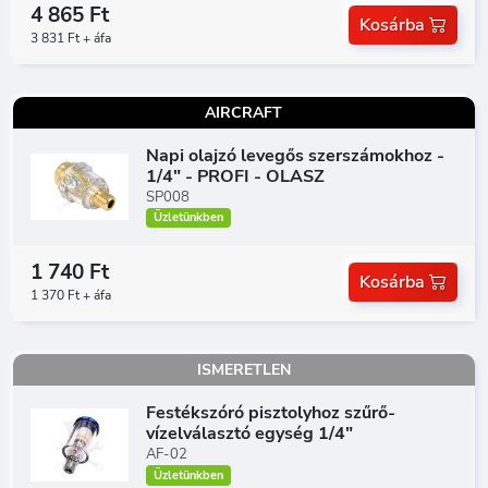
4 865 Ft
Kosárba
3 831 Ft + áfa
AIRCRAFT
Napi olajzó levegős szerszámokhoz -
1/4" - PROFI - OLASZ
SP008
Üzletünkben
1 740 Ft
Kosárba
1 370 Ft + áfa
ISMERETLEN
Festékszóró pisztolyhoz szűrő-
vízelválasztó egység 1/4"
AF-02
Üzletünkben