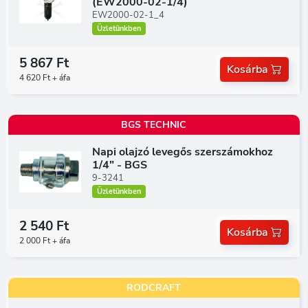
(EW2000-02-1/4)
EW2000-02-1_4
Üzletünkben
5 867 Ft
Kosárba
4 620 Ft + áfa
BGS TECHNIC
Napi olajzó levegős szerszámokhoz
1/4" - BGS
9-3241
Üzletünkben
2 540 Ft
Kosárba
2 000 Ft + áfa
RODCRAFT