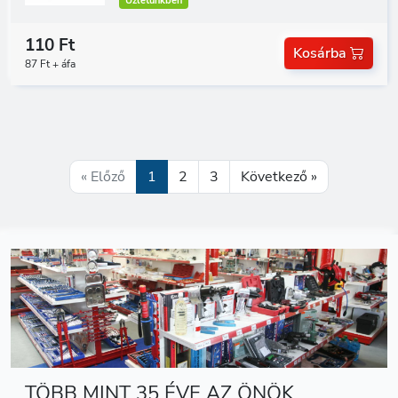
Üzletünkben
110 Ft
Kosárba
87 Ft + áfa
« Előző
1
2
3
Következő »
TÖBB MINT 35 ÉVE AZ ÖNÖK