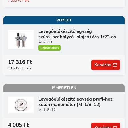
7 000 Ft + áfa
VOYLET
Levegőelőkészítő egység
szűrő+szabályzó+olajzó+óra 1/2"-os
AFRL80
Üzletünkben
17 316 Ft
Kosárba
13 635 Ft + áfa
ISMERETLEN
Levegőelőkészítő egység profi-hoz
külön manométer (M-1/8-12)
M-1-8-12
4 005 Ft
Kosárba