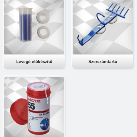
Levegő előkészítő
Szerszámtartó