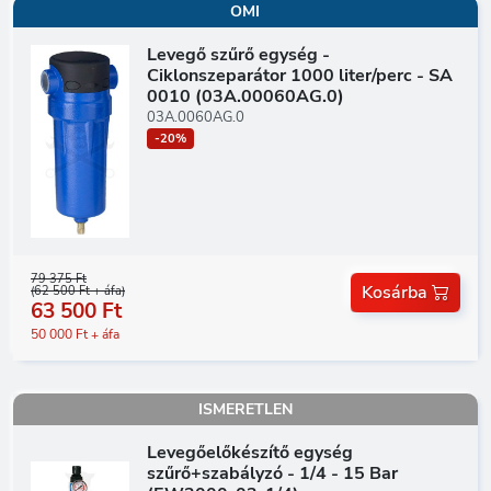
OMI
Levegő szűrő egység -
Ciklonszeparátor 1000 liter/perc - SA
0010 (03A.00060AG.0)
03A.0060AG.0
-20%
79 375 Ft
Kosárba
(62 500 Ft + áfa)
63 500 Ft
50 000 Ft + áfa
ISMERETLEN
Levegőelőkészítő egység
szűrő+szabályzó - 1/4 - 15 Bar