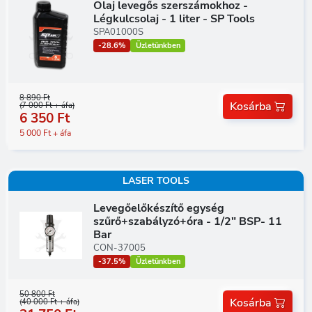
Olaj levegős szerszámokhoz -
Légkulcsolaj - 1 liter - SP Tools
SPA01000S
-28.6%
Üzletünkben
8 890 Ft
Kosárba
(7 000 Ft + áfa)
6 350 Ft
5 000 Ft + áfa
LASER TOOLS
Levegőelőkészítő egység
szűrő+szabályzó+óra - 1/2" BSP- 11
Bar
CON-37005
-37.5%
Üzletünkben
50 800 Ft
Kosárba
(40 000 Ft + áfa)