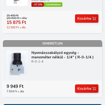
CON-30975
-37.5%
Üzletünkben
25 400 Ft
Kosárba
(20 000 Ft + áfa)
15 875 Ft
12 500 Ft + áfa
ISMERETLEN
Nyomásszabályzó egység -
manométer nélkül - 1/4" ( R-0-1/4 )
R-0-1-4
9 949 Ft
Kosárba
7 834 Ft + áfa