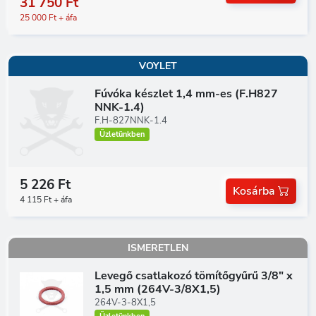
31 750 Ft
25 000 Ft + áfa
VOYLET
Fúvóka készlet 1,4 mm-es (F.H827
NNK-1.4)
F.H-827NNK-1.4
Üzletünkben
5 226 Ft
Kosárba
4 115 Ft + áfa
ISMERETLEN
Levegő csatlakozó tömítőgyűrű 3/8" x
1,5 mm (264V-3/8X1,5)
264V-3-8X1,5