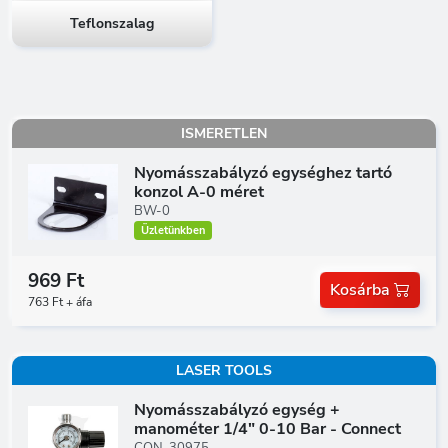
Teflonszalag
ISMERETLEN
Nyomásszabályzó egységhez tartó
konzol A-0 méret
BW-0
Üzletünkben
969 Ft
Kosárba
763 Ft + áfa
LASER TOOLS
Nyomásszabályzó egység +
manométer 1/4" 0-10 Bar - Connect