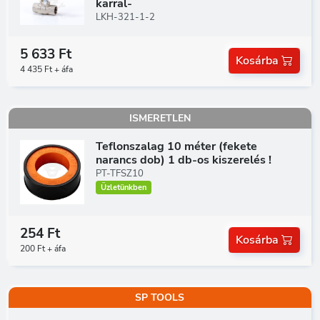
karral-
LKH-321-1-2
5 633 Ft
Kosárba
4 435 Ft + áfa
ISMERETLEN
Teflonszalag 10 méter (fekete
narancs dob) 1 db-os kiszerelés !
PT-TFSZ10
Üzletünkben
254 Ft
Kosárba
200 Ft + áfa
SP TOOLS