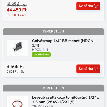
88 900 Ft
Kosárba
(70 000 Ft + áfa)
44 450 Ft
35 000 Ft + áfa
ISMERETLEN
Golyóscsap 1/4" BB menet (HDGN-
1/4)
HDGN-1-4
Üzletünkben
3 566 Ft
Kosárba
2 808 Ft + áfa
ISMERETLEN
Levegő csatlakozó tömítőgyűrű 1/2" x
1,5 mm (264V-1/2X1,5)
264V-1-2X1,5