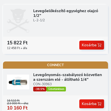
Levegőelőkészítő egységhez olajzó
1/2"
L-2-1/2
15 822 Ft
Kosárba
12 458 Ft + áfa
CONNECT
Levegőnyomás-szabályozó közvetlen
a szerszám elé - állítható 1/4"
CON-30963
-38.5%
Üzletünkben
16 510 Ft
Kosárba
(13 000 Ft + áfa)
10 160 Ft