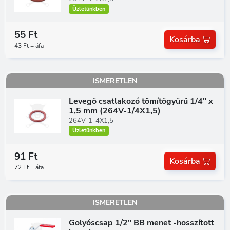
Üzletünkben
55 Ft
Kosárba
43 Ft + áfa
ISMERETLEN
Levegő csatlakozó tömítőgyűrű 1/4" x
1,5 mm (264V-1/4X1,5)
264V-1-4X1,5
Üzletünkben
91 Ft
Kosárba
72 Ft + áfa
ISMERETLEN
Golyóscsap 1/2" BB menet -hosszított