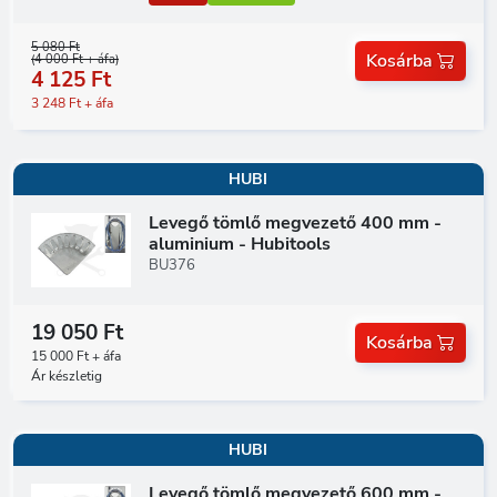
5 080 Ft
Kosárba
(4 000 Ft + áfa)
4 125 Ft
3 248 Ft + áfa
HUBI
Levegő tömlő megvezető 400 mm -
aluminium - Hubitools
BU376
19 050 Ft
Kosárba
15 000 Ft + áfa
Ár készletig
HUBI
Levegő tömlő megvezető 600 mm -