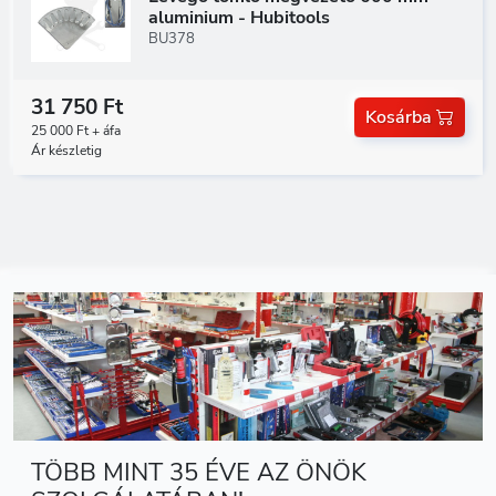
aluminium - Hubitools
BU378
31 750 Ft
Kosárba
25 000 Ft + áfa
Ár készletig
TÖBB MINT 35 ÉVE AZ ÖNÖK