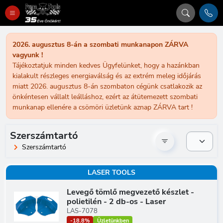
2026. augusztus 8-án a szombati munkanapon ZÁRVA
vagyunk !
Tájékoztatjuk minden kedves Ügyfelünket, hogy a hazánkban
kialakult részleges energiaválság és az extrém meleg időjárás
miatt 2026. augusztus 8-án szombaton cégünk csatlakozik az
önkéntesen vállalt leálláshoz, ezért az átütemezett szombati
munkanap ellenére a csömöri üzletünk aznap ZÁRVA tart !
Szerszámtartó
Szerszámtartó
LASER TOOLS
Levegő tömlő megvezető készlet -
polietilén - 2 db-os - Laser
LAS-7078
-18.8%
Üzletünkben