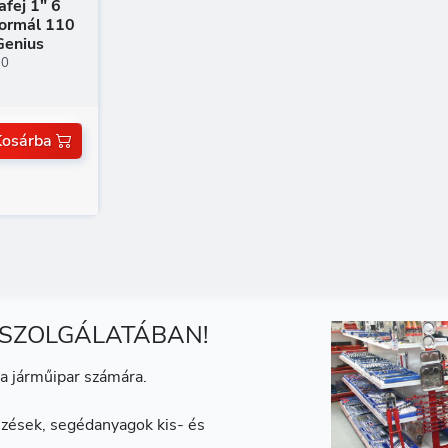
fej 1" 6
normál 110
enius
10
Kosárba
 SZOLGÁLATÁBAN!
a járműipar számára.
zések, segédanyagok kis- és