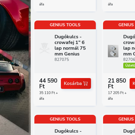
áfa
áfa
GENIUS TOOLS
GENIUS
Dugókulcs -
Dugó
crowafej 1" 6
crowa
lap normál 75
lap 
mm Genius
mm G
827075
8270
Üzlet
44 590
21 850
Kosárba
Ft
Ft
35 110 Ft +
17 205 Ft +
áfa
áfa
GENIUS TOOLS
GENIUS
Dugókulcs -
Dugó