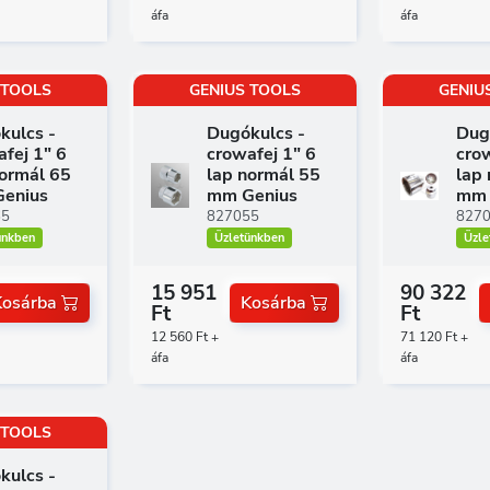
áfa
áfa
 TOOLS
GENIUS TOOLS
GENIU
kulcs -
Dugókulcs -
Dug
fej 1" 6
crowafej 1" 6
crow
normál 65
lap normál 55
lap
enius
mm Genius
mm 
65
827055
827
ünkben
Üzletünkben
Üzle
15 951
90 322
Kosárba
Kosárba
Ft
Ft
12 560 Ft +
71 120 Ft +
áfa
áfa
 TOOLS
kulcs -