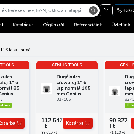
+36 
at
Katalógus
Cégünkről
Referenciáink
Üzletünk
1" 6 lapú normál
 TOOLS
GENIUS TOOLS
GENIU
kulcs -
Dugókulcs -
Dug
fej 1" 6
crowafej 1" 6
crow
normál 85
lap normál 105
lap
enius
mm Genius
mm 
85
827105
827
ünkben
Üzle
112 547
90 322
Kosárba
Kosárba
Ft
Ft
88 620 Ft +
71 120 Ft +