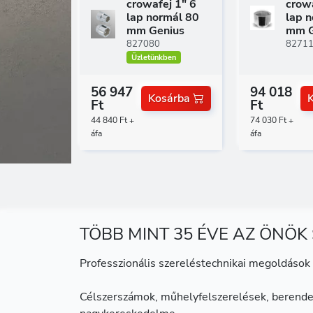
crowafej 1" 6
crowa
lap normál 80
lap 
mm Genius
mm G
827080
8271
Üzletünkben
56 947
94 018
Kosárba
Ft
Ft
44 840 Ft +
74 030 Ft +
áfa
áfa
TÖBB MINT 35 ÉVE AZ ÖNÖK
Professzionális szereléstechnikai megoldások 
Célszerszámok, műhelyfelszerelések, berende