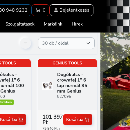
30 948 9232
0
Bejelentkezés
Szolgáltatások
Márkáink
Hírek
S TOOLS
GENIUS TOOLS
ókulcs -
Dugókulcs -
afej 1" 6
crowafej 1" 6
 normál 100
lap normál 95
Genius
mm Genius
100
827095
tünkben
101 397
Kosárba
Kosárba
Ft
79 840 Ft +