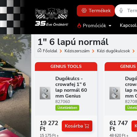
Termékek
Promóciók
Kapcsol
1" 6 lapú normál
Főoldal
Kéziszerszám
Kézi dugókulcsok
GENIUS TOOLS
GENIUS
Dugókulcs -
Dugó
crowafej 1" 6
crowa
lap normál 60
lap 
mm Genius
mm G
827060
8270
Üzletünkben
Üzlet
19 272
61 747
Kosárba
Ft
Ft
15 175 Ft +
48 620 Ft +