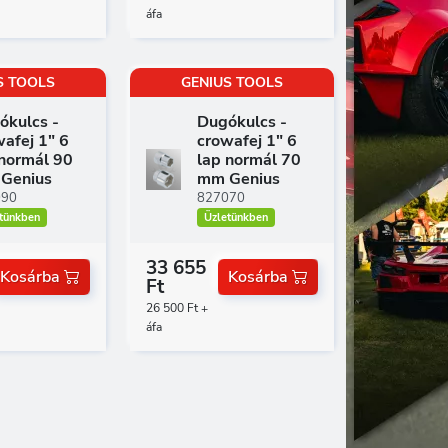
áfa
S TOOLS
GENIUS TOOLS
ókulcs -
Dugókulcs -
afej 1" 6
crowafej 1" 6
 normál 90
lap normál 70
Genius
mm Genius
090
827070
tünkben
Üzletünkben
33 655
Kosárba
Kosárba
Ft
26 500 Ft +
áfa