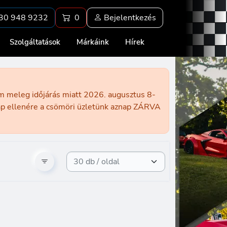
30 948 9232
0
Bejelentkezés
Szolgáltatások
Márkáink
Hírek
ém meleg időjárás miatt 2026. augusztus 8-
nap ellenére a csömöri üzletünk aznap ZÁRVA