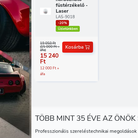
füstérzékelő -
Laser
LAS-9018
-20%
Üzletünkben
19 050 Ft
Kosárba
(15 000 Ft +
áfa)
15 240
Ft
12 000 Ft +
áfa
TÖBB MINT 35 ÉVE AZ ÖNÖK
Professzionális szereléstechnikai megoldások 