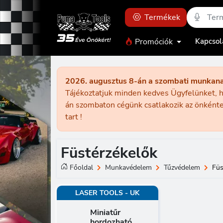
Termékek
Promóciók
Kapcsol
2026. augusztus 8-án a szombati munkan
Tájékoztatjuk minden kedves Ügyfelünket, h
án szombaton cégünk csatlakozik az önkénte
tart !
Füstérzékelők
Főoldal
Munkavédelem
Tűzvédelem
Füs
LASER TOOLS - UK
Miniatűr
hordozható