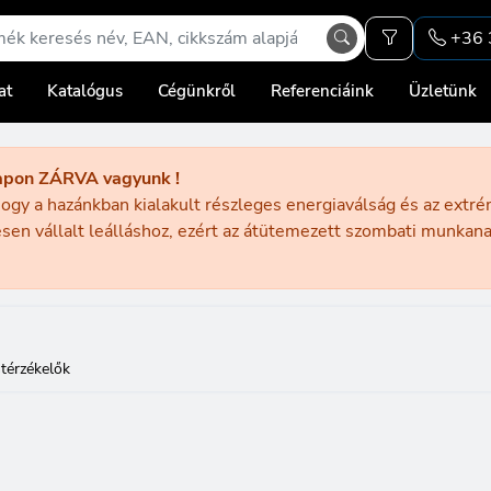
+36 
at
Katalógus
Cégünkről
Referenciáink
Üzletünk
apon ZÁRVA vagyunk !
ogy a hazánkban kialakult részleges energiaválság és az extr
sen vállalt leálláshoz, ezért az átütemezett szombati munka
térzékelők