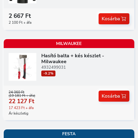
2 667 Ft
Kosárba
2 100 Ft + áfa
MILWAUKEE
Hasító balta + kés készlet -
Milwaukee
4932499031
-9.2%
24 360 Ft
Kosárba
(19 181 Ft + áfa)
22 127 Ft
17 423 Ft + áfa
Ár készletig
FESTA