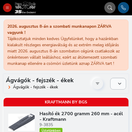
2026. augusztus 8-án a szombati munkanapon ZÁRVA
vagyunk !
Tájékoztatjuk minden kedves Ügyfelünket, hogy a hazánkban
kialakult részleges energiaválság és az extrém meleg időjárás
miatt 2026. augusztus 8-án szombaton cégünk csatlakozik az
önkéntesen vállalt leálláshoz, ezért az átütemezett szombati
munkanap ellenére a csömöri üzletünk aznap ZÁRVA tart !
Ágvágók - fejszék - ékek
Ágvágók - fejszék - ékek
KRAFTMANN BY BGS
Hasító ék 2700 gramm 260 mm - acél
- Kraftmann
9-3835
Üzletünkben