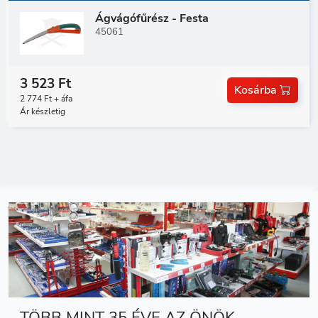
Ágvágófűrész - Festa
45061
3 523 Ft
Kosárba
2 774 Ft + áfa
Ár készletig