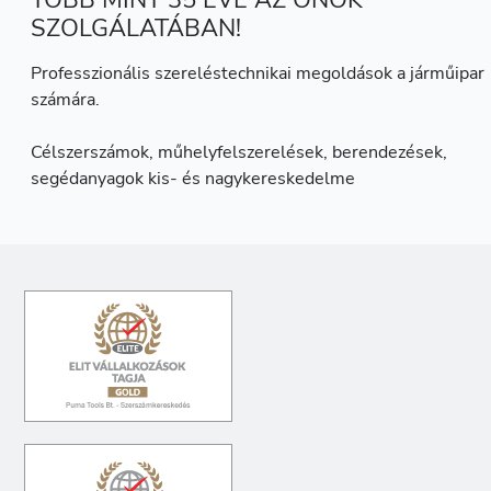
TÖBB MINT 35 ÉVE AZ ÖNÖK
SZOLGÁLATÁBAN!
Professzionális szereléstechnikai megoldások a járműipar
számára.
Célszerszámok, műhelyfelszerelések, berendezések,
segédanyagok kis- és nagykereskedelme