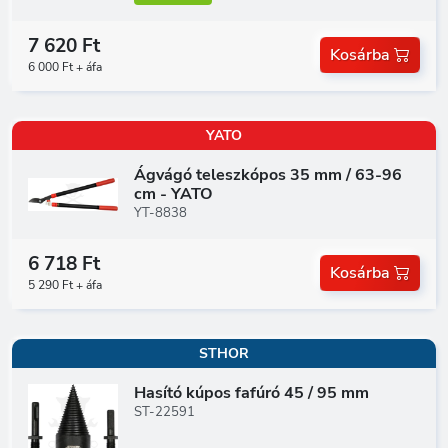
7 620 Ft
Kosárba
6 000 Ft + áfa
YATO
Ágvágó teleszkópos 35 mm / 63-96
cm - YATO
YT-8838
6 718 Ft
Kosárba
5 290 Ft + áfa
STHOR
Hasító kúpos fafúró 45 / 95 mm
ST-22591