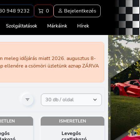
30 948 9232
0
Bejelentkezés
Szolgáltatások
Márkáink
Hírek
ém meleg időjárás miatt 2026. augusztus 8-
nap ellenére a csömöri üzletünk aznap ZÁRVA
RETLEN
ISMERETLEN
egős
Levegős
tlakozó
csatlakozó