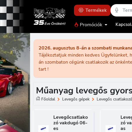
Termékek
Promóciók
Kapcsol
2026. augusztus 8-án a szombati munkan
Tájékoztatjuk minden kedves Ügyfelünket, h
án szombaton cégünk csatlakozik az önkénte
tart !
Műanyag levegős gyors
Főoldal
Levegős gépek
Levegős csatlakoz
Levegőcsatlako
Leve
zó vakdugó 06-
zó v
es
as