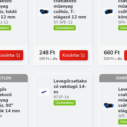
lakozó
csatlakozó
csa
yag
műanyag
műa
z, toldó
csőhöz, T-
csőh
 12 mm
elágazó 12 mm
kön
U-12
ST-SPE-12
SPV-
ünkben
Üzletünkben
Üzle
248 Ft
660 Ft
Kosárba
Kosárba
195 Ft + áfa
520 Ft + áfa
ETLEN
ISME
Levegőcsatlako
zó vakdugó 14-
gős
Lev
es
lakozó
csa
971P-14
yag
műa
Üzletünkben
z, 90°
csőh
ök 14 mm
elá
4
SPE-
Üzle