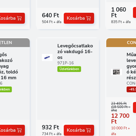
1 060
640 Ft
Ft
Kosárba
Kosárba
504 Ft + áfa
835 Ft + áfa
ETLEN
CON
Levegőcsatlako
zó vakdugó 16-
gős
Műa
os
lakozó
lev
971P-16
yag
gyo
Üzletünkben
z, toldó
ó ké
 16 mm
rés
16
CON
ünkben
-45
23 495 Ft
(18 500 Ft +
áfa)
12 700
Ft
932 Ft
10 000 Ft +
Kosárba
Kosárba
734 Ft + áfa
áfa