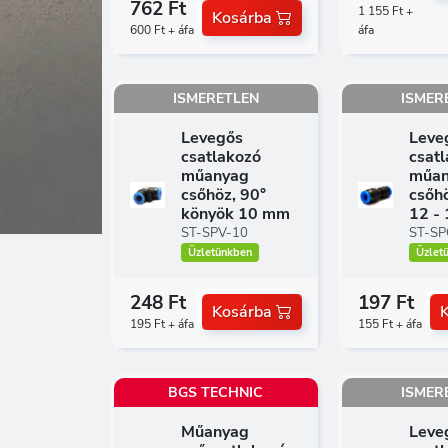
762 Ft
1 155 Ft +
Kosárba
600 Ft + áfa
áfa
ISMERETLEN
ISMER
Levegős
Leve
csatlakozó
csat
műanyag
műan
csőhöz, 90°
csőhö
könyök 10 mm
12 -
ST-SPV-10
ST-SP
Üzletünkben
Üzlet
248 Ft
197 Ft
Kosárba
195 Ft + áfa
155 Ft + áfa
BGS TECHNIC
ISMER
Műanyag
Leve