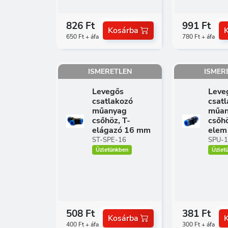
826 Ft
991 Ft
Kosárba
650 Ft + áfa
780 Ft + áfa
ISMERETLEN
ISMER
Levegős
Leve
csatlakozó
csat
műanyag
műan
csőhöz, T-
csőhö
elágazó 16 mm
elem
ST-SPE-16
SPU-
Üzletünkben
Üzlet
508 Ft
381 Ft
Kosárba
400 Ft + áfa
300 Ft + áfa