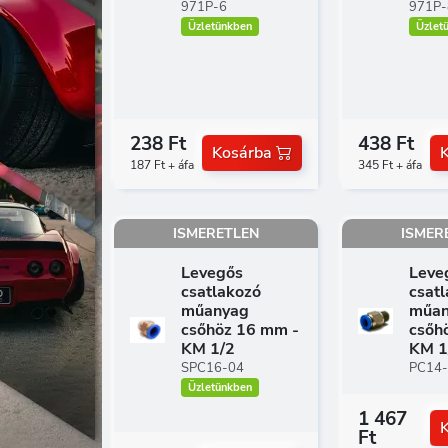
971P-6
971P-
Üzletünkben
Üzlet
238 Ft
438 Ft
Kosárba
187 Ft + áfa
345 Ft + áfa
ISMERETLEN
ISMER
Levegős
Leve
csatlakozó
csat
műanyag
műan
csőhöz 16 mm -
csőh
KM 1/2
KM 1
SPC16-04
PC14
Üzletünkben
1 467
Ft