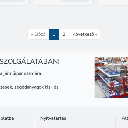
« Előző
1
2
Következő »
 SZOLGÁLATÁBAN!
a járműipar számára.
zések, segédanyagok kis- és
solatba
Nyitvatartás
Ál