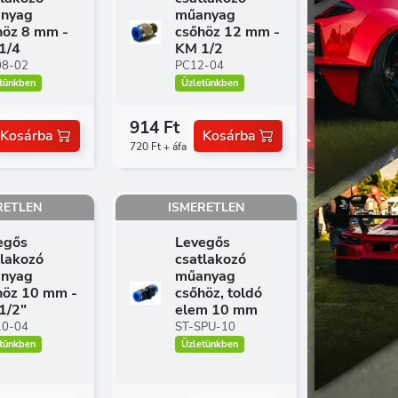
nyag
műanyag
höz 8 mm -
csőhöz 12 mm -
1/4
KM 1/2
08-02
PC12-04
tünkben
Üzletünkben
914 Ft
Kosárba
Kosárba
720 Ft + áfa
RETLEN
ISMERETLEN
egős
Levegős
tlakozó
csatlakozó
nyag
műanyag
höz 10 mm -
csőhöz, toldó
1/2"
elem 10 mm
10-04
ST-SPU-10
tünkben
Üzletünkben