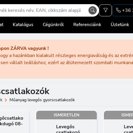
+36 
at
Katalógus
Cégünkről
Referenciáink
Üzletünk
apon ZÁRVA vagyunk !
ogy a hazánkban kialakult részleges energiaválság és az extr
sen vállalt leálláshoz, ezért az átütemezett szombati munka
csatlakozók
ók
Műanyag levegős gyorscsatlakozók
ISMERETLEN
ISME
gőcsatlako
akdugó 08-
Levegős
Lev
csatlakozó
csa