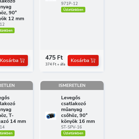
tlakozó
971P-12
nyag
Üzletünkben
öz, 90°
yök 12 mm
12
tünkben
475 Ft
Kosárba
Kosárba
374 Ft + áfa
RETLEN
ISMERETLEN
egős
Levegős
tlakozó
csatlakozó
nyag
műanyag
öz, T-
csőhöz, 90°
gazó 14 mm
könyök 16 mm
14
ST-SPV-16
tünkben
Üzletünkben