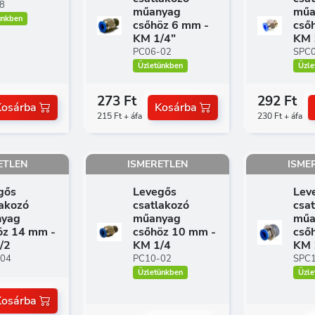
8
műanyag
műa
ünkben
csőhöz 6 mm -
cső
KM 1/4"
KM 
PC06-02
SPC
Üzletünkben
Üzle
273 Ft
292 Ft
Kosárba
Kosárba
215 Ft + áfa
230 Ft + áfa
ETLEN
ISMERETLEN
ISME
gős
Levegős
Lev
lakozó
csatlakozó
csa
yag
műanyag
műa
öz 14 mm -
csőhöz 10 mm -
cső
/2
KM 1/4
KM 
-04
PC10-02
SPC
Üzletünkben
Üzle
Kosárba