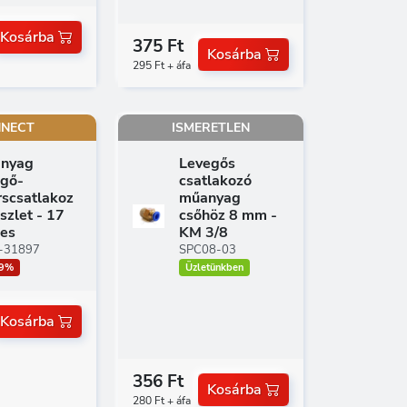
Kosárba
375 Ft
Kosárba
295 Ft + áfa
NECT
ISMERETLEN
nyag
Levegős
egő-
csatlakozó
rscsatlakoz
műanyag
szlet - 17
csőhöz 8 mm -
zes
KM 3/8
-31897
SPC08-03
.9%
Üzletünkben
Kosárba
356 Ft
Kosárba
280 Ft + áfa