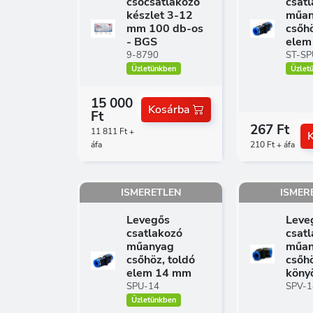
csőcsatlakozó
csat
készlet 3-12
műan
mm 100 db-os
csőhö
- BGS
elem
9-8790
ST-SP
Üzletünkben
Üzlet
15 000
Kosárba
Ft
267 Ft
11 811 Ft +
áfa
210 Ft + áfa
ISMERETLEN
ISMER
Levegős
Leve
csatlakozó
csat
műanyag
műan
csőhöz, toldó
csőhö
elem 14 mm
köny
SPU-14
SPV-1
Üzletünkben