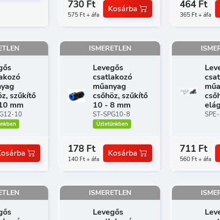
730 Ft
464 Ft
Kosárba
575 Ft + áfa
365 Ft + áfa
ETLEN
ISMERETLEN
ISME
gős
Levegős
Lev
lakozó
csatlakozó
csa
yag
műanyag
műa
z, szűkítő
csőhöz, szűkítő
csőh
 10 mm
10 - 8 mm
elá
G12-10
ST-SPG10-8
SPE-
ünkben
Üzletünkben
178 Ft
711 Ft
Kosárba
Kosárba
140 Ft + áfa
560 Ft + áfa
ETLEN
ISMERETLEN
ISME
gős
Levegős
Lev