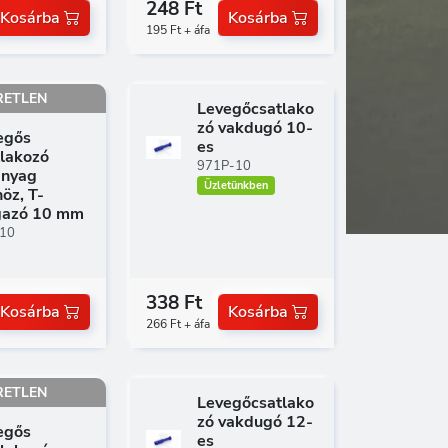
248 Ft
Kosárba
Kosárba
195 Ft + áfa
RETLEN
Levegőcsatlako
zó vakdugó 10-
egős
es
tlakozó
971P-10
nyag
Üzletünkben
öz, T-
gazó 10 mm
10
338 Ft
Kosárba
Kosárba
266 Ft + áfa
RETLEN
Levegőcsatlako
zó vakdugó 12-
egős
es