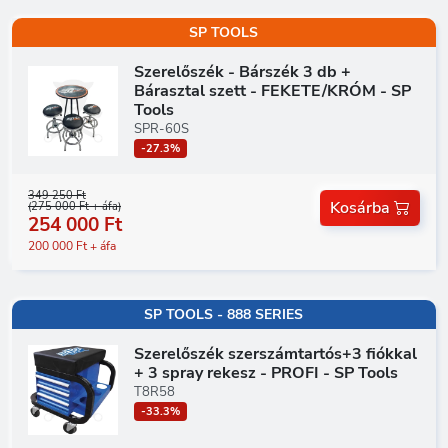
SP TOOLS
Szerelőszék - Bárszék 3 db +
Bárasztal szett - FEKETE/KRÓM - SP
Tools
SPR-60S
-27.3%
349 250 Ft
Kosárba
(275 000 Ft + áfa)
254 000 Ft
200 000 Ft + áfa
SP TOOLS - 888 SERIES
Szerelőszék szerszámtartós+3 fiókkal
+ 3 spray rekesz - PROFI - SP Tools
T8R58
-33.3%