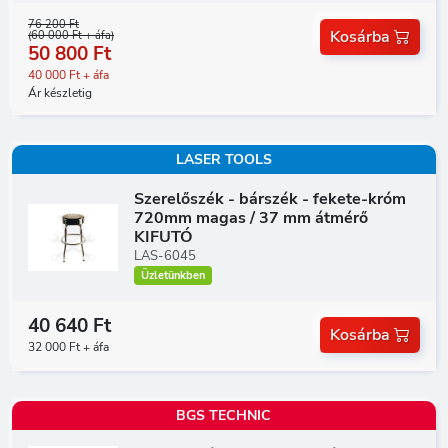
76 200 Ft
Kosárba
(60 000 Ft + áfa)
50 800 Ft
40 000 Ft + áfa
Ár készletig
LASER TOOLS
Szerelőszék - bárszék - fekete-króm
720mm magas / 37 mm átmérő
KIFUTÓ
LAS-6045
Üzletünkben
40 640 Ft
Kosárba
32 000 Ft + áfa
BGS TECHNIC