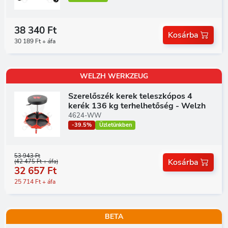
38 340 Ft
Kosárba
30 189 Ft + áfa
WELZH WERKZEUG
Szerelőszék kerek teleszkópos 4
kerék 136 kg terhelhetőség - Welzh
4624-WW
-39.5%
Üzletünkben
53 943 Ft
Kosárba
(42 475 Ft + áfa)
32 657 Ft
25 714 Ft + áfa
BETA