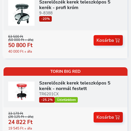
Szerelőszék kerek teleszkópos 5
kerék - profi króm
9-8388
-20%
63 500 Ft
Kosárba
(50 000 Ft + áfa)
50 800 Ft
40 000 Ft + áfa
TORIN BIG RED
Szerelőszék kerek teleszkópos 5
kerék - normál festett
TR6201CX
-25.2%
Üzletünkben
33 179 Ft
Kosárba
(26 125 Ft + áfa)
24 822 Ft
19 545 Ft + áfa