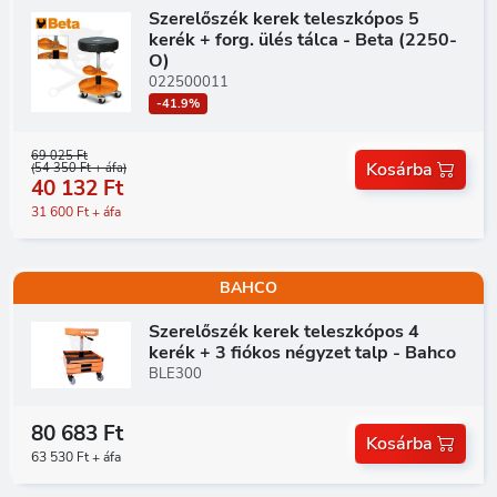
Szerelőszék kerek teleszkópos 5
kerék + forg. ülés tálca - Beta (2250-
O)
022500011
-41.9%
69 025 Ft
Kosárba
(54 350 Ft + áfa)
40 132 Ft
31 600 Ft + áfa
BAHCO
Szerelőszék kerek teleszkópos 4
kerék + 3 fiókos négyzet talp - Bahco
BLE300
80 683 Ft
Kosárba
63 530 Ft + áfa