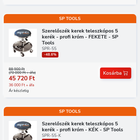
SP TOOLS
Szerelőszék kerek teleszkópos 5
kerék - profi króm - FEKETE - SP
Tools
SPR-55
-48.6%
88 900 Ft
Kosárba
(70 000 Ft + áfa)
45 720 Ft
36 000 Ft + áfa
Ár készletig
SP TOOLS
Szerelőszék kerek teleszkópos 5
kerék - profi króm - KÉK - SP Tools
SPR-55-K