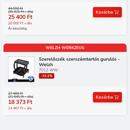
44 990 Ft
Kosárba
(35 425 Ft + áfa)
25 400 Ft
20 000 Ft + áfa
Ár készletig
WELZH WERKZEUG
Szerelőszék szerszámtartós gurulós -
Welzh
7012-WW
-33.2%
27 489 Ft
Kosárba
(21 645 Ft + áfa)
18 373 Ft
14 467 Ft + áfa