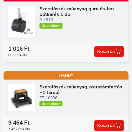
Szerelőszék műanyag gurulós-hoz
pótkerék 1 db
9-1916
Üzletünkben
1 016 Ft
Kosárba
800 Ft + áfa
HANDY
Szerelőszék műanyag szerszámtartós
+1 tároló
PT-10998
Üzletünkben
9 464 Ft
Kosárba
7 452 Ft + áfa