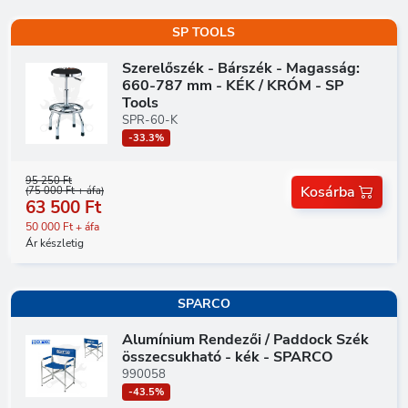
SP TOOLS
Szerelőszék - Bárszék - Magasság:
660-787 mm - KÉK / KRÓM - SP
Tools
SPR-60-K
-33.3%
95 250 Ft
Kosárba
(75 000 Ft + áfa)
63 500 Ft
50 000 Ft + áfa
Ár készletig
SPARCO
Alumínium Rendezői / Paddock Szék
összecsukható - kék - SPARCO
990058
-43.5%