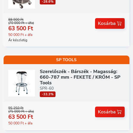
-28.6%
88 900 Ft
Kosárba
(70 000 Ft + áfa)
63 500 Ft
50 000 Ft + áfa
Ár készletig
SP TOOLS
Szerelőszék - Bárszék - Magasság:
660-787 mm - FEKETE / KRÓM - SP
Tools
SPR-60
-33.3%
95 250 Ft
Kosárba
(75 000 Ft + áfa)
63 500 Ft
50 000 Ft + áfa