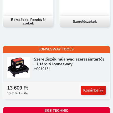
Bárszékek, Rendezői
Szerelőszékek
székek
JONNESWAY TOOLS
Szerelőszék műanyag szerszámtartós
+1 tároló Jonnesway
AG010154
13 609 Ft
Kosárba
10 716 Ft + áfa
BGS TECHNIC