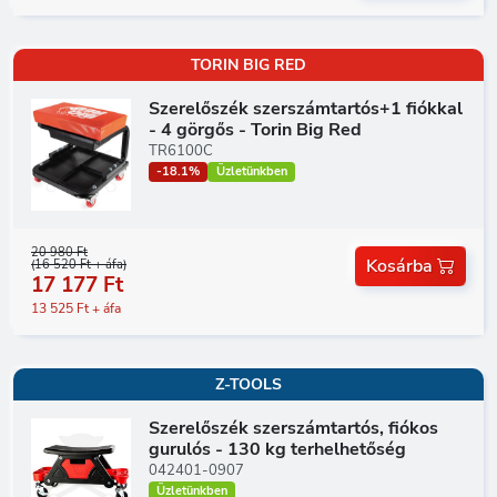
TORIN BIG RED
Szerelőszék szerszámtartós+1 fiókkal
- 4 görgős - Torin Big Red
TR6100C
-18.1%
Üzletünkben
20 980 Ft
Kosárba
(16 520 Ft + áfa)
17 177 Ft
13 525 Ft + áfa
Z-TOOLS
Szerelőszék szerszámtartós, fiókos
gurulós - 130 kg terhelhetőség
042401-0907
Üzletünkben