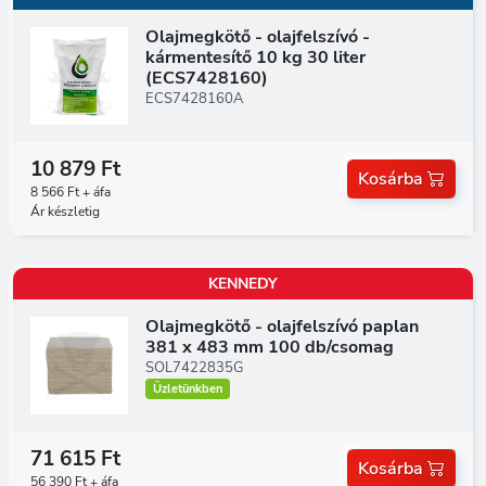
Olajmegkötő - olajfelszívó -
kármentesítő 10 kg 30 liter
(ECS7428160)
ECS7428160A
10 879 Ft
Kosárba
8 566 Ft + áfa
Ár készletig
KENNEDY
Olajmegkötő - olajfelszívó paplan
381 x 483 mm 100 db/csomag
SOL7422835G
Üzletünkben
71 615 Ft
Kosárba
56 390 Ft + áfa