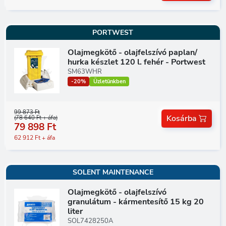
PORTWEST
Olajmegkötő - olajfelszívó paplan/
hurka készlet 120 l. fehér - Portwest
SM63WHR
-20%
Üzletünkben
99 873 Ft
Kosárba
(78 640 Ft + áfa)
79 898 Ft
62 912 Ft + áfa
SOLENT MAINTENANCE
Olajmegkötő - olajfelszívó
granulátum - kármentesítő 15 kg 20
liter
SOL7428250A