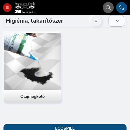
Higiénia, takarítószer
Olajmegkötő
ECOSPILL