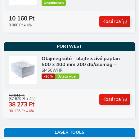
Üzletünkben
10 160 Ft
Kosárba
8 000 Ft + áfa
PORTWEST
Olajmegkötő - olajfelszívó paplan
500 x 400 mm 200 db/csomag -
SM50WHR
-20%
Üzletünkben
47 841 Ft
Kosárba
(37 670 Ft + áfa)
38 273 Ft
30 136 Ft + áfa
LASER TOOLS