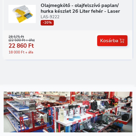
Olajmegkötő - olajfelszívó paplan/
hurka készlet 26 Liter fehér - Laser
LAS-9222
-20%
28 575 Ft
Kosárba
(22 500 Ft + áfa)
22 860 Ft
18 000 Ft + áfa