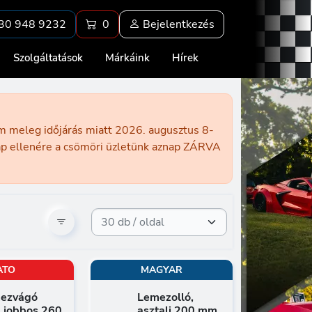
30 948 9232
0
Bejelentkezés
Szolgáltatások
Márkáink
Hírek
ém meleg időjárás miatt 2026. augusztus 8-
nap ellenére a csömöri üzletünk aznap ZÁRVA
ATO
MAGYAR
ezvágó
Lemezolló,
, jobbos 260
asztali 200 mm