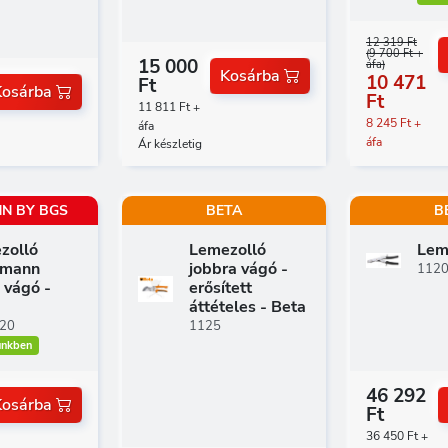
12 319 Ft
(9 700 Ft +
15 000
áfa)
Kosárba
10 471
Ft
Kosárba
Ft
11 811 Ft +
8 245 Ft +
áfa
áfa
Ár készletig
N BY BGS
BETA
B
zolló
Lemezolló
Lem
tmann
jobbra vágó -
112
 vágó -
erősített
áttételes - Beta
20
1125
ünkben
46 292
Kosárba
Ft
36 450 Ft +