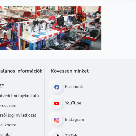
talános információk
Kövessen minket
ZF
Facebook
tvédelmi tájékoztató
YouTube
presszum
rzői jogi nyilatkozat
Instagram
kai kódex
csolat
TikTok