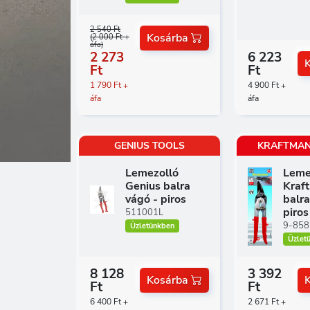
2 540 Ft
Kosárba
(2 000 Ft +
áfa)
2 273
6 223
Ft
Ft
1 790 Ft +
4 900 Ft +
áfa
áfa
GENIUS TOOLS
KRAFTMAN
Lemezolló
Leme
Genius balra
Kraf
vágó - piros
balra
piros
511001L
9-858
Üzletünkben
Üzlet
8 128
3 392
Kosárba
Ft
Ft
6 400 Ft +
2 671 Ft +