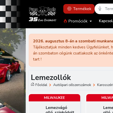
Termékek
Promóciók
Kapcsol
2026. augusztus 8-án a szombati munkan
Tájékoztatjuk minden kedves Ügyfelünket, h
án szombaton cégünk csatlakozik az önkénte
tart !
Lemezollók
Főoldal
Autóipari célszerszámok
Karosszéri
MILWAUKEE
MILW
Lemezvágó
Leme
olló, szinkódolt
olló,