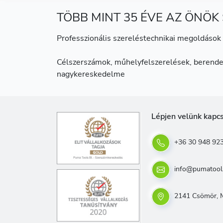
TÖBB MINT 35 ÉVE AZ ÖNÖK
Professzionális szereléstechnikai megoldások 
Célszerszámok, műhelyfelszerelések, berende
nagykereskedelme
Lépjen velünk kapc
+36 30 948 92
info@pumatool
2141 Csömör, M