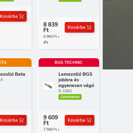
Kosárba
8 839
Kosárba
Ft
6 960 Ft +
áfa
ETA
BGS TECHNIC
ezolló Beta
Lemezolló BGS
jobbra és
0A
egyenesen vágó
9-1681
Üzletünkben
9 609
Kosárba
Kosárba
Ft
7 566 Ft +