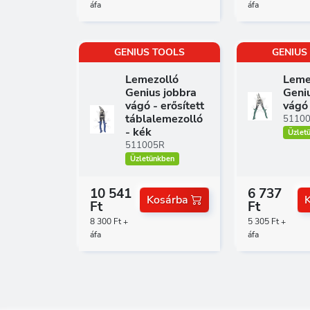
áfa
áfa
GENIUS TOOLS
GENIUS
Lemezolló
Leme
Genius jobbra
Geni
vágó - erősített
vágó 
táblalemezolló
5110
- kék
Üzlet
511005R
Üzletünkben
10 541
6 737
Kosárba
Ft
Ft
8 300 Ft +
5 305 Ft +
áfa
áfa