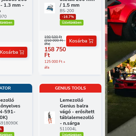
- 1.3 mm -
/ 1.5 mm
o
BS-200
970
-16.7%
Üzletünkben
tünkben
190 500 Ft
Kosárba
(150 000 Ft +
áfa)
158 750
Kosárba
Ft
125 000 Ft +
áfa
ATOR
GENIUS TOOLS
ezolló
Lemezolló
gőnyelves
Genius balra
N-591-
vágó - erősített
0K)
táblalemezolló
- n.sárga
5918090K
511004L
%
tünkben
Üzletünkben