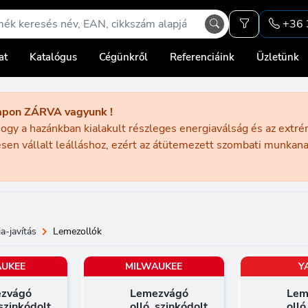
+36 
at
Katalógus
Cégünkről
Referenciáink
Üzletünk
apon ZÁRVA vagyunk !
ogy a hazánkban kialakult részleges energiaválság és az extr
sen vállalt leálláshoz, ezért az átütemezett szombati munka
a-javítás
Lemezollók
AUKEE
MILWAUKEE
Y
zvágó
Lemezvágó
Lem
 szinkódolt
olló, szinkódolt
olló