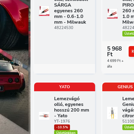
SÁRGA
PIRO
egyenes 260
260 
mm - 0.6-1.0
1.0 
mm - Milwauk
Milw
48224530
4822
Üzlet
5 968
Ft
4 699 Ft +
áfa
YATO
GENIUS
Lemezvágó
Leme
olló, egyenes
Geni
hosszú 200 mm
vágás
- Yato
citro
YT-1976
5110
-10.5%
Üzlet
Üzletünkben