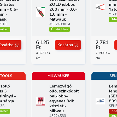
S balos
ZÖLD jobbos
mm 
mm - 0.6-
260 mm - 0.6-
Yat
mm -
1.0 mm -
YT-1
auk
Milwauk
Üzle
4510
4932499014
ünkben
Üzletünkben
6 125
2 781
Kosárba
Kosárba
Ft
Ft
4 823 Ft +
2 190 Ft +
áfa
áfa
 TOOLS
MILWAUKEE
SEN
zolló
Lemezvágó
Lem
us 3
olló, szinkódolt
len
irányú -
bal-jobb-
(SE
m sárga
egyenes 3db
809
készlet -
03S
SEN
Milwau
ünkben
-15
48224533
Üzle