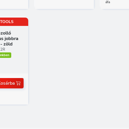
áfa
 TOOLS
zolló
us jobbra
- zöld
02R
ünkben
Kosárba