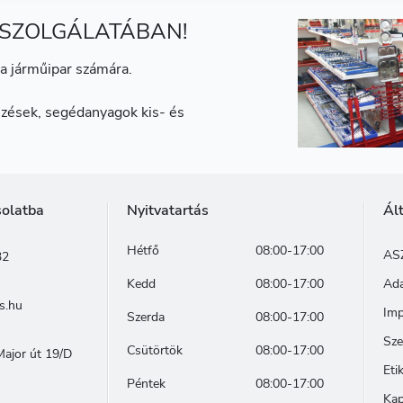
 SZOLGÁLATÁBAN!
a járműipar számára.
zések, segédanyagok kis- és
solatba
Nyitvatartás
Ál
Hétfő
08:00-17:00
AS
32
Kedd
08:00-17:00
Ada
s.hu
Im
Szerda
08:00-17:00
Sze
Csütörtök
08:00-17:00
ajor út 19/D
Eti
Péntek
08:00-17:00
Kap