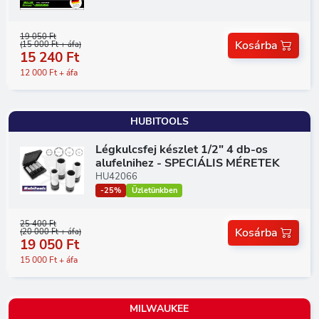
19 050 Ft
Kosárba
(15 000 Ft + áfa)
15 240 Ft
12 000 Ft + áfa
HUBITOOLS
Légkulcsfej készlet 1/2" 4 db-os
alufelnihez - SPECIÁLIS MÉRETEK
HU42066
-25%
Üzletünkben
25 400 Ft
Kosárba
(20 000 Ft + áfa)
19 050 Ft
15 000 Ft + áfa
MILWAUKEE