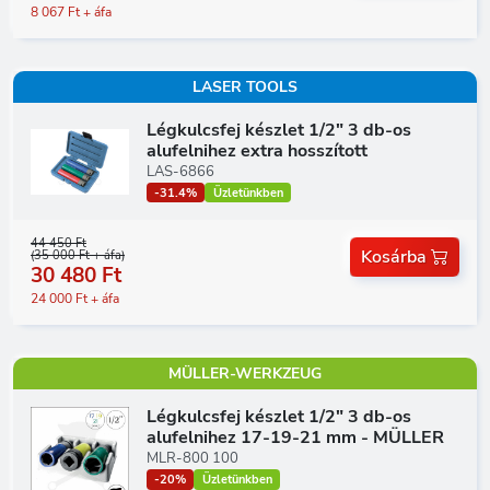
8 067 Ft + áfa
LASER TOOLS
Légkulcsfej készlet 1/2" 3 db-os
alufelnihez extra hosszított
LAS-6866
-31.4%
Üzletünkben
44 450 Ft
Kosárba
(35 000 Ft + áfa)
30 480 Ft
24 000 Ft + áfa
MÜLLER-WERKZEUG
Légkulcsfej készlet 1/2" 3 db-os
alufelnihez 17-19-21 mm - MÜLLER
MLR-800 100
-20%
Üzletünkben