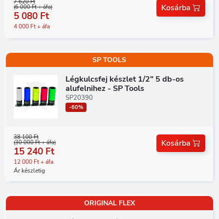
7 620 Ft
Kosárba
(6 000 Ft + áfa)
5 080 Ft
4 000 Ft + áfa
SP TOOLS
Légkulcsfej készlet 1/2" 5 db-os
alufelnihez - SP Tools
SP20390
-60%
38 100 Ft
Kosárba
(30 000 Ft + áfa)
15 240 Ft
12 000 Ft + áfa
Ár készletig
ORIGINAL FLEX