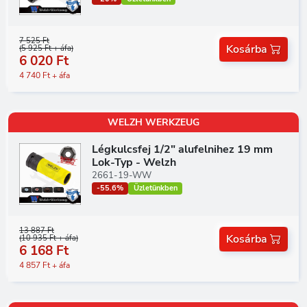
7 525 Ft
Kosárba
(5 925 Ft + áfa)
6 020 Ft
4 740 Ft + áfa
WELZH WERKZEUG
Légkulcsfej 1/2" alufelnihez 19 mm
Lok-Typ - Welzh
2661-19-WW
-55.6%
Üzletünkben
13 887 Ft
Kosárba
(10 935 Ft + áfa)
6 168 Ft
4 857 Ft + áfa