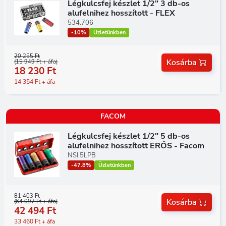
Légkulcsfej készlet 1/2" 3 db-os
alufelnihez hosszított - FLEX
534.706
-10%
Üzletünkben
20 255 Ft
Kosárba
(15 949 Ft + áfa)
18 230 Ft
14 354 Ft + áfa
FACOM
Légkulcsfej készlet 1/2" 5 db-os
alufelnihez hosszított ERŐS - Facom
NSI.5LPB
-47.8%
Üzletünkben
81 403 Ft
Kosárba
(64 097 Ft + áfa)
42 494 Ft
33 460 Ft + áfa