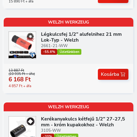
15 890 Ft + áfa
WELZH WERKZEUG
Légkulcsfej 1/2" alufelnihez 21 mm
Lok-Typ - Welzh
2661-21-WW
-55.6%
Üzletünkben
13 887 Ft
Kosárba
(10 935 Ft + áfa)
6 168 Ft
4 857 Ft + áfa
WELZH WERKZEUG
Kerékanyakulcs kétfejű 1/2" 27-27,5
mm - króm kupakokhoz - Welzh
3105-WW
-20%
Üzletünkben