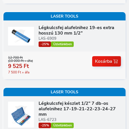
LASER TOOLS
Légkulcsfej alufelnihez 19-es extra
hosszú 130 mm 1/2"
LAS-6909
-25%
Üzletünkben
12 700 Ft
Kosárba
(10 000 Ft + áfa)
9 525 Ft
7 500 Ft + áfa
LASER TOOLS
Légkulcsfej készlet 1/2" 7 db-os
alufelnihez 17-19-21-22-23-24-27
mm
LAS-6723
-25%
Üzletünkben