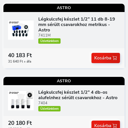
ASTRO
Légkulcsfej készlet 1/2" 11 db 8-19
mm sérült csavarokhoz metrikus -
Astro
7411M
Üzletünkben
40 183 Ft
Kosárba
31 640 Ft + áfa
ASTRO
Légkulcsfej készlet 1/2" 4 db-os
alufelnhez sérült csavarokhoz - Astro
7404
Üzletünkben
20 180 Ft
Kosárba