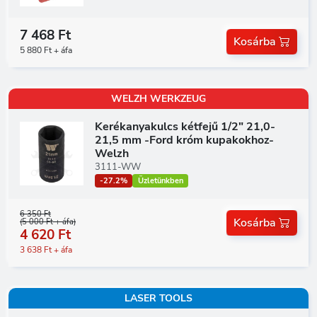
7 468 Ft
Kosárba
5 880 Ft + áfa
WELZH WERKZEUG
Kerékanyakulcs kétfejű 1/2" 21,0-
21,5 mm -Ford króm kupakokhoz-
Welzh
3111-WW
-27.2%
Üzletünkben
6 350 Ft
Kosárba
(5 000 Ft + áfa)
4 620 Ft
3 638 Ft + áfa
LASER TOOLS