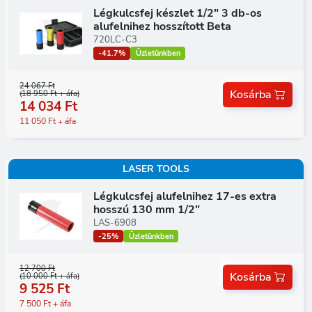
Légkulcsfej készlet 1/2" 3 db-os
alufelnihez hosszított Beta
720LC-C3
-41.7%
Üzletünkben
24 067 Ft
Kosárba
(18 950 Ft + áfa)
14 034 Ft
11 050 Ft + áfa
LASER TOOLS
Légkulcsfej alufelnihez 17-es extra
hosszú 130 mm 1/2"
LAS-6908
-25%
Üzletünkben
12 700 Ft
Kosárba
(10 000 Ft + áfa)
9 525 Ft
7 500 Ft + áfa