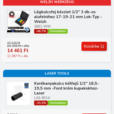
WELZH WERKZEUG
Légkulcsfej készlet 1/2" 3 db-os
alufelnihez 17-19-21 mm Lok-Typ -
Welzh
2661-WW
-46.7%
Üzletünkben
27 115 Ft
Kosárba
(21 350 Ft + áfa)
14 461 Ft
11 387 Ft + áfa
LASER TOOLS
Kerékanyakulcs kétfejű 1/2" 18,5-
19,5 mm -Ford króm kupakokhoz-
Laser
LAS-8014
-33.3%
Üzletünkben