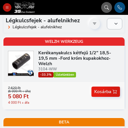
Légkulcsfejek - alufelnikhez
Légkulcsfejek - alufelnikhez
WELZH WERKZEUG
Kerékanyakulcs kétfejű 1/2" 18,5-
19,5 mm -Ford króm kupakokhoz-
Welzh
3104-WW
-33.3%
Üzletünkben
7 620 Ft
Kosárba
(6 000 Ft + áfa)
5 080 Ft
4 000 Ft + áfa
BETA