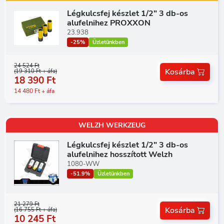
Légkulcsfej készlet 1/2" 3 db-os
alufelnihez PROXXON
23.938
-25%
Üzletünkben
24 524 Ft
Kosárba
(19 310 Ft + áfa)
18 390 Ft
14 480 Ft + áfa
WELZH WERKZEUG
Légkulcsfej készlet 1/2" 3 db-os
alufelnihez hosszított Welzh
1080-WW
-51.9%
Üzletünkben
21 279 Ft
Kosárba
(16 755 Ft + áfa)
10 245 Ft