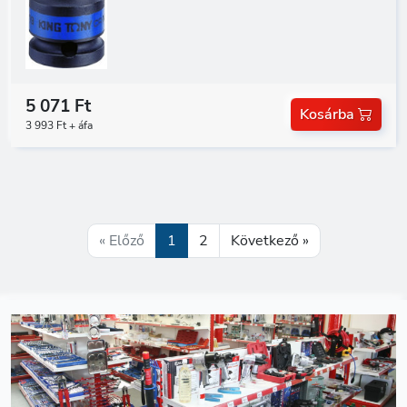
5 071 Ft
Kosárba
3 993 Ft + áfa
« Előző
1
2
Következő »