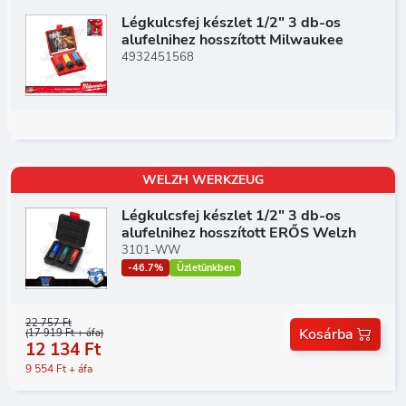
Légkulcsfej készlet 1/2" 3 db-os
alufelnihez hosszított Milwaukee
4932451568
WELZH WERKZEUG
Légkulcsfej készlet 1/2" 3 db-os
alufelnihez hosszított ERŐS Welzh
3101-WW
-46.7%
Üzletünkben
22 757 Ft
Kosárba
(17 919 Ft + áfa)
12 134 Ft
9 554 Ft + áfa