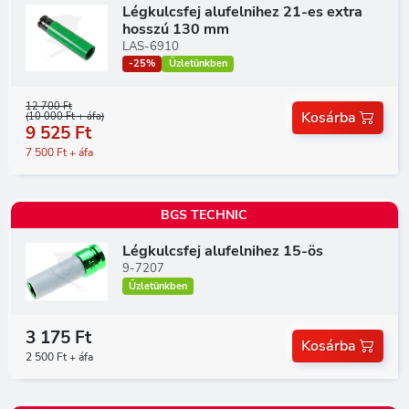
Légkulcsfej alufelnihez 21-es extra
hosszú 130 mm
LAS-6910
-25%
Üzletünkben
12 700 Ft
Kosárba
(10 000 Ft + áfa)
9 525 Ft
7 500 Ft + áfa
BGS TECHNIC
Légkulcsfej alufelnihez 15-ös
9-7207
Üzletünkben
3 175 Ft
Kosárba
2 500 Ft + áfa