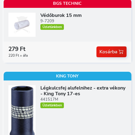
BGS TECHNIC
Védőburok 15 mm
9-7209
Üzletünkben
279 Ft
Kosárba
220 Ft + áfa
KING TONY
Légkulcsfej alufelnihez - extra vékony
- King Tony 17-es
441517M
Üzletünkben