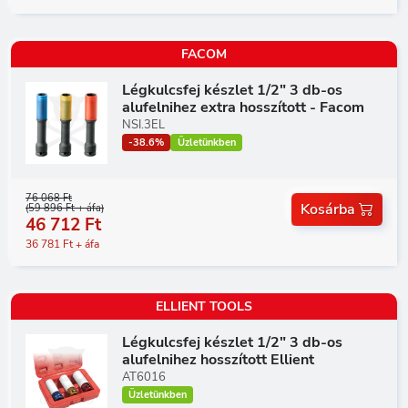
FACOM
Légkulcsfej készlet 1/2" 3 db-os
alufelnihez extra hosszított - Facom
NSI.3EL
-38.6%
Üzletünkben
76 068 Ft
Kosárba
(59 896 Ft + áfa)
46 712 Ft
36 781 Ft + áfa
ELLIENT TOOLS
Légkulcsfej készlet 1/2" 3 db-os
alufelnihez hosszított Ellient
AT6016
Üzletünkben