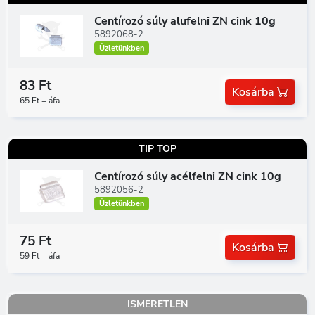
Centírozó súly alufelni ZN cink 10g
5892068-2
Üzletünkben
83 Ft
Kosárba
65 Ft + áfa
TIP TOP
Centírozó súly acélfelni ZN cink 10g
5892056-2
Üzletünkben
75 Ft
Kosárba
59 Ft + áfa
ISMERETLEN