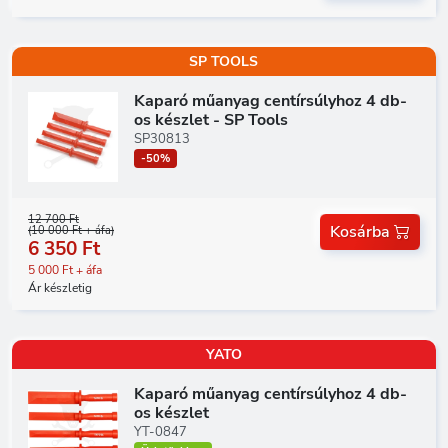
SP TOOLS
Kaparó műanyag centírsúlyhoz 4 db-
os készlet - SP Tools
SP30813
-50%
12 700 Ft
Kosárba
(10 000 Ft + áfa)
6 350 Ft
5 000 Ft + áfa
Ár készletig
YATO
Kaparó műanyag centírsúlyhoz 4 db-
os készlet
YT-0847