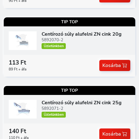
90 Ft + áfa
TIP TOP
Centírozó súly alufelni ZN cink 20g
5892070-2
Üzletünkben
113 Ft
Kosárba
89 Ft + áfa
TIP TOP
Centírozó súly alufelni ZN cink 25g
5892071-2
Üzletünkben
140 Ft
Kosárba
110 Ft + áfa