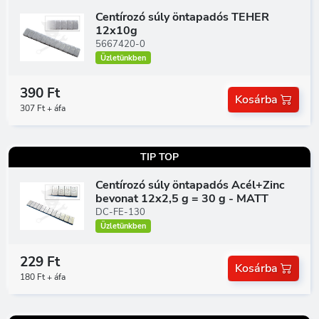
Centírozó súly öntapadós TEHER
12x10g
5667420-0
Üzletünkben
390 Ft
Kosárba
307 Ft + áfa
TIP TOP
Centírozó súly öntapadós Acél+Zinc
bevonat 12x2,5 g = 30 g - MATT
DC-FE-130
Üzletünkben
229 Ft
Kosárba
180 Ft + áfa