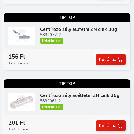
TIP TOP
Centírozó súly alufelni ZN cink 30g
5892072-2
Üzletünkben
156 Ft
Kosárba
123 Ft + áfa
TIP TOP
Centírozó súly acélfelni ZN cink 35g
5892061-2
Üzletünkben
201 Ft
Kosárba
158 Ft + áfa