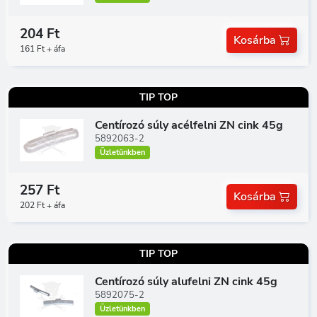
204 Ft
Kosárba
161 Ft + áfa
TIP TOP
Centírozó súly acélfelni ZN cink 45g
5892063-2
Üzletünkben
257 Ft
Kosárba
202 Ft + áfa
TIP TOP
Centírozó súly alufelni ZN cink 45g
5892075-2
Üzletünkben