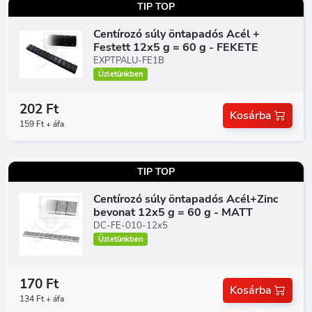
TIP TOP
Centírozó súly öntapadós Acél +
Festett 12x5 g = 60 g - FEKETE
EXPTPALU-FE1B
Üzletünkben
202 Ft
Kosárba
159 Ft + áfa
TIP TOP
Centírozó súly öntapadós Acél+Zinc
bevonat 12x5 g = 60 g - MATT
DC-FE-010-12x5
Üzletünkben
170 Ft
Kosárba
134 Ft + áfa