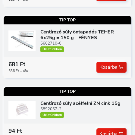
TIP TOP
Centírozó súly öntapadós TEHER
6x25g = 150 g - FÉNYES
5662710-0
Üzletünkben
681 Ft
Kosárba
536 Ft + áfa
TIP TOP
Centírozó súly acélfelni ZN cink 15g
5892057-2
Üzletünkben
94 Ft
Kosárba