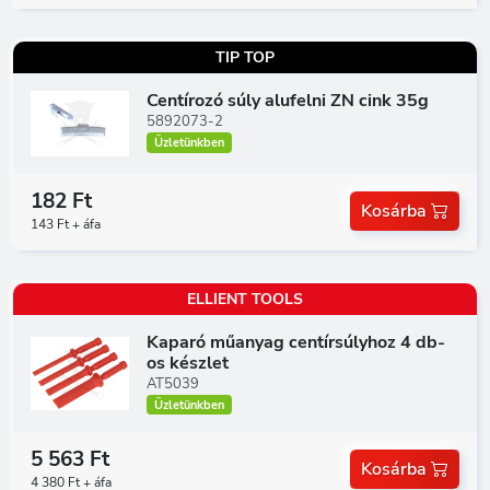
TIP TOP
Centírozó súly alufelni ZN cink 35g
5892073-2
Üzletünkben
182 Ft
Kosárba
143 Ft + áfa
ELLIENT TOOLS
Kaparó műanyag centírsúlyhoz 4 db-
os készlet
AT5039
Üzletünkben
5 563 Ft
Kosárba
4 380 Ft + áfa