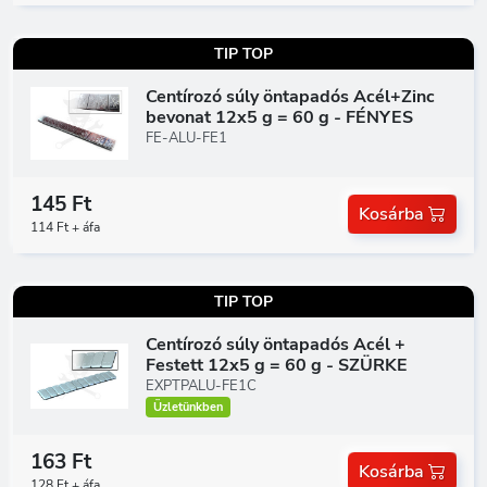
TIP TOP
Centírozó súly öntapadós Acél+Zinc
bevonat 12x5 g = 60 g - FÉNYES
FE-ALU-FE1
145 Ft
Kosárba
114 Ft + áfa
TIP TOP
Centírozó súly öntapadós Acél +
Festett 12x5 g = 60 g - SZÜRKE
EXPTPALU-FE1C
Üzletünkben
163 Ft
Kosárba
128 Ft + áfa