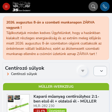
2026. augusztus 8-án a szombati munkanapon ZÁRVA
vagyunk !
Tájékoztatjuk minden kedves Ügyfelünket, hogy a hazánkban
kialakult részleges energiaválság és az extrém meleg időjárás
miatt 2026. augusztus 8-án szombaton cégünk csatlakozik az
önkéntesen vállalt leálláshoz, ezért az átütemezett szombati
munkanap ellenére a csömöri üzletünk aznap ZÁRVA tart !
Centírozó súlyok
Centírozó súlyok
MÜLLER-WERKZEUG
Kaparó műanyag centírsúlyhoz 2:1-
ben első él + oldalsó él - MÜLLER
MLR-282 230
-21.4%
Üzletünkben