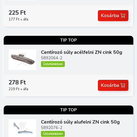
225 Ft
Kosárba
177 Ft + áfa
TIP TOP
Centírozó súly acélfelni ZN cink 50g
5892064-2
Üzletünkben
278 Ft
Kosárba
219 Ft + áfa
TIP TOP
Centírozó súly alufelni ZN cink 50g
5892076-2
Üzletünkben