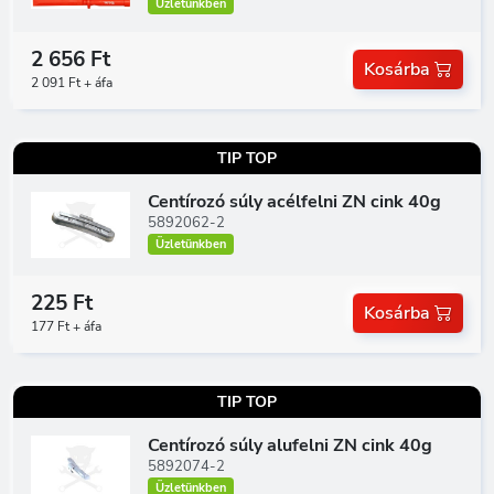
Üzletünkben
2 656 Ft
Kosárba
2 091 Ft + áfa
TIP TOP
Centírozó súly acélfelni ZN cink 40g
5892062-2
Üzletünkben
225 Ft
Kosárba
177 Ft + áfa
TIP TOP
Centírozó súly alufelni ZN cink 40g
5892074-2
Üzletünkben