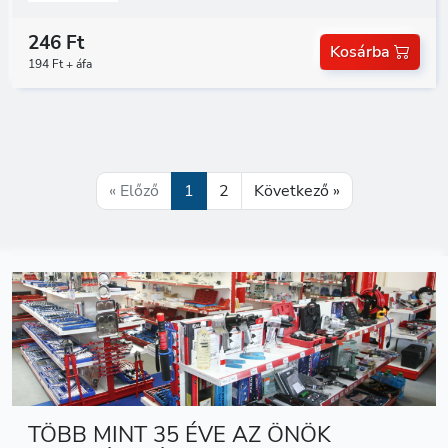
246 Ft
Kosárba
194 Ft + áfa
« Előző
1
2
Következő »
TÖBB MINT 35 ÉVE AZ ÖNÖK