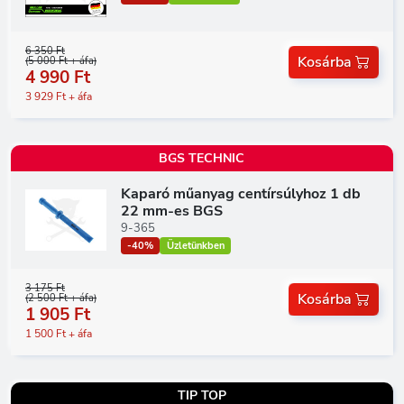
6 350 Ft
Kosárba
(5 000 Ft + áfa)
4 990 Ft
3 929 Ft + áfa
BGS TECHNIC
Kaparó műanyag centírsúlyhoz 1 db
22 mm-es BGS
9-365
-40%
Üzletünkben
3 175 Ft
Kosárba
(2 500 Ft + áfa)
1 905 Ft
1 500 Ft + áfa
TIP TOP