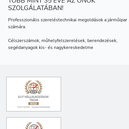
TÖBB MINT 35 ÉVE AZ ÖNÖK
SZOLGÁLATÁBAN!
Professzionális szereléstechnikai megoldások a járműipar
számára.
Célszerszámok, műhelyfelszerelések, berendezések,
segédanyagok kis- és nagykereskedelme