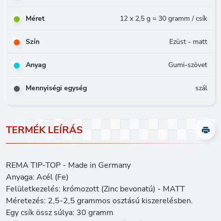
Méret
12 x 2,5 g = 30 gramm / csík
Szín
Ezüst - matt
Anyag
Gumi-szövet
Mennyiségi egység
szál
TERMÉK LEÍRÁS
REMA TIP-TOP - Made in Germany
Anyaga: Acél (Fe)
Felületkezelés: krómozott (Zinc bevonatú) - MATT
Méretezés: 2,5-2,5 grammos osztású kiszerelésben.
Egy csík össz súlya: 30 gramm