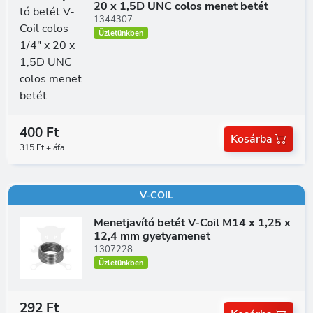
20 x 1,5D UNC colos menet betét
1344307
Üzletünkben
400 Ft
Kosárba
315 Ft + áfa
V-COIL
Menetjavító betét V-Coil M14 x 1,25 x
12,4 mm gyetyamenet
1307228
Üzletünkben
292 Ft