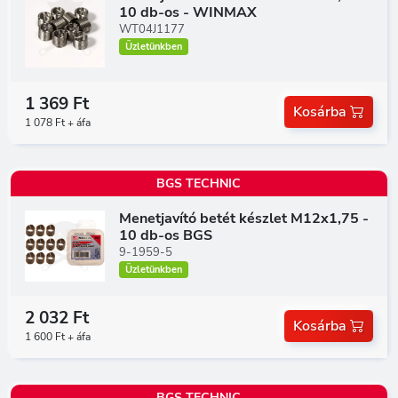
10 db-os - WINMAX
WT04J1177
Üzletünkben
1 369 Ft
Kosárba
1 078 Ft + áfa
BGS TECHNIC
Menetjavító betét készlet M12x1,75 -
10 db-os BGS
9-1959-5
Üzletünkben
2 032 Ft
Kosárba
1 600 Ft + áfa
BGS TECHNIC