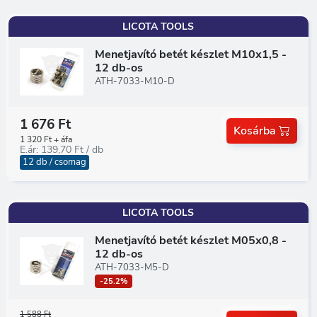
LICOTA TOOLS
Menetjavító betét készlet M10x1,5 -
12 db-os
ATH-7033-M10-D
1 676 Ft
Kosárba
1 320 Ft + áfa
E.ár: 139,70 Ft / db
12 db / csomag
LICOTA TOOLS
Menetjavító betét készlet M05x0,8 -
12 db-os
ATH-7033-M5-D
-25.2%
1 588 Ft