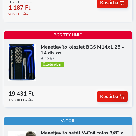
Kosárba
(1 250 Ft + áfa)
1 187 Ft
935 Ft + áfa
BGS TECHNIC
Menetjavító készlet BGS M14x1,25 -
14 db-os
9-1957
Üzletünkben
19 431 Ft
Kosárba
15 300 Ft + áfa
V-COIL
Menetjavító betét V-Coil colos 3/8" x