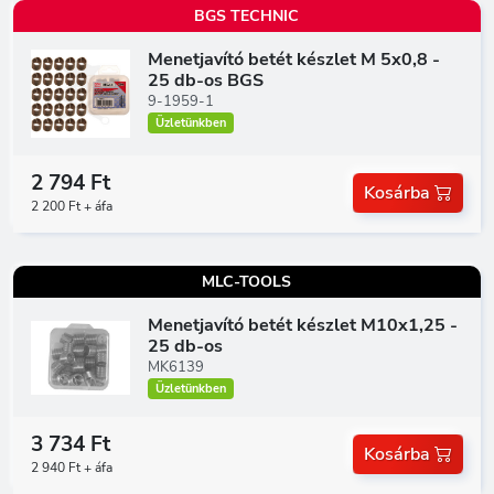
BGS TECHNIC
Menetjavító betét készlet M 5x0,8 -
25 db-os BGS
9-1959-1
Üzletünkben
2 794 Ft
Kosárba
2 200 Ft + áfa
MLC-TOOLS
Menetjavító betét készlet M10x1,25 -
25 db-os
MK6139
Üzletünkben
3 734 Ft
Kosárba
2 940 Ft + áfa