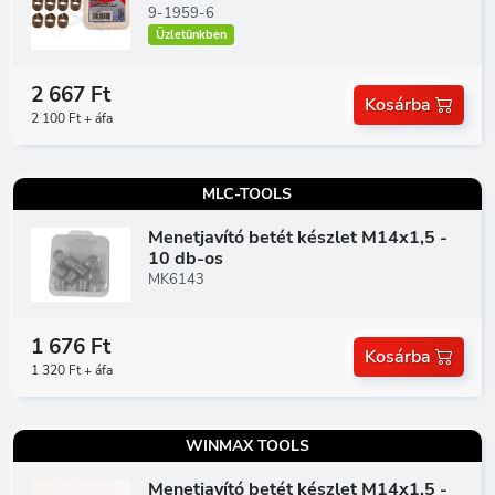
9-1959-6
Üzletünkben
2 667 Ft
Kosárba
2 100 Ft + áfa
MLC-TOOLS
Menetjavító betét készlet M14x1,5 -
10 db-os
MK6143
1 676 Ft
Kosárba
1 320 Ft + áfa
WINMAX TOOLS
Menetjavító betét készlet M14x1,5 -