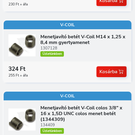
Kosárba
230 Ft + áfa
V-COIL
Menetjavító betét V-Coil M14 x 1,25 x
8,4 mm gyertyamenet
1307128
Üzletünkben
324 Ft
Kosárba
255 Ft + áfa
V-COIL
Menetjavító betét V-Coil colos 3/8" x
16 x 1,5D UNC colos menet betét
(1344309)
134409
Üzletünkben