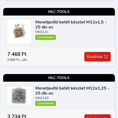
MLC-TOOLS
Menetjavító betét készlet M12x1,5 -
25 db-os
MK6141
Üzletünkben
7 468 Ft
Kosárba
5 880 Ft + áfa
MLC-TOOLS
Menetjavító betét készlet M12x1,25 -
25 db-os
MK6140
Üzletünkben
3 734 Ft