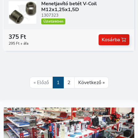
Menetjavító betét V-Coil
M12x1,25x1,5D
1307323
Üzletünkben
375 Ft
Kosárba
295 Ft + áfa
« Előző
1
2
Következő »