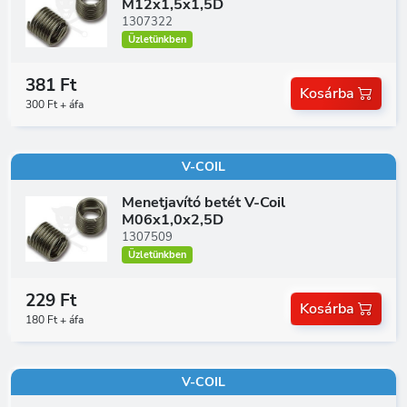
M12x1,5x1,5D
1307322
Üzletünkben
381 Ft
Kosárba
300 Ft + áfa
V-COIL
Menetjavító betét V-Coil
M06x1,0x2,5D
1307509
Üzletünkben
229 Ft
Kosárba
180 Ft + áfa
V-COIL