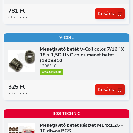
781 Ft
Kosárba
615 Ft + áfa
V-COIL
Menetjavító betét V-Coil colos 7/16" X
18 x 1,5D UNC colos menet betét
(1308310
1308310
Üzletünkben
325 Ft
Kosárba
256 Ft + áfa
BGS TECHNIC
Menetjavító betét készlet M14x1,25 -
10 db-os BGS