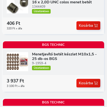
16 x 2,0D UNC colos menet betét
1344409
Üzletünkben
406 Ft
Kosárba
320 Ft + áfa
BGS TECHNIC
Menetjavító betét készlet M10x1,5 -
25 db-os BGS
9-1959-4
Üzletünkben
3 937 Ft
Kosárba
3 100 Ft + áfa
BGS TECHNIC