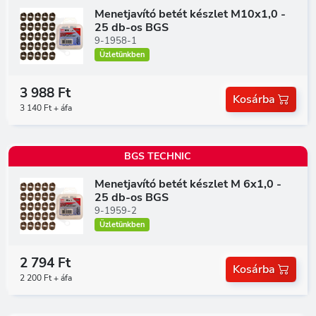
Menetjavító betét készlet M10x1,0 -
25 db-os BGS
9-1958-1
Üzletünkben
3 988 Ft
Kosárba
3 140 Ft + áfa
BGS TECHNIC
Menetjavító betét készlet M 6x1,0 -
25 db-os BGS
9-1959-2
Üzletünkben
2 794 Ft
Kosárba
2 200 Ft + áfa