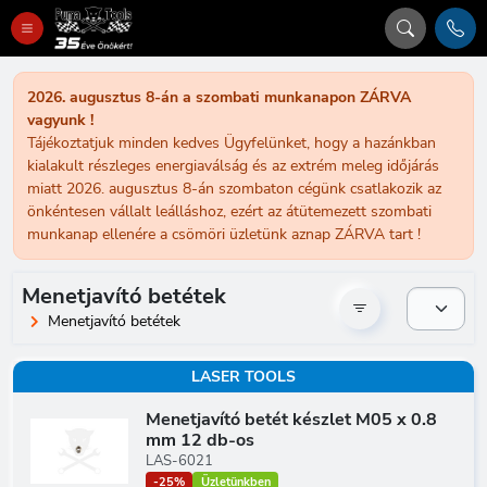
2026. augusztus 8-án a szombati munkanapon ZÁRVA
vagyunk !
Tájékoztatjuk minden kedves Ügyfelünket, hogy a hazánkban
kialakult részleges energiaválság és az extrém meleg időjárás
miatt 2026. augusztus 8-án szombaton cégünk csatlakozik az
önkéntesen vállalt leálláshoz, ezért az átütemezett szombati
munkanap ellenére a csömöri üzletünk aznap ZÁRVA tart !
Menetjavító betétek
Menetjavító betétek
LASER TOOLS
Menetjavító betét készlet M05 x 0.8
mm 12 db-os
LAS-6021
-25%
Üzletünkben