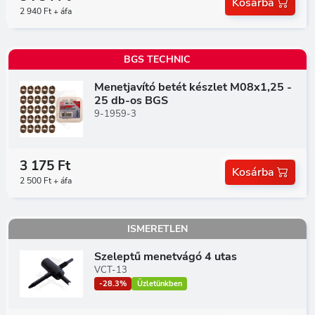
Kosárba
2 940 Ft + áfa
BGS TECHNIC
Menetjavító betét készlet M08x1,25 -
25 db-os BGS
9-1959-3
3 175 Ft
Kosárba
2 500 Ft + áfa
ISMERETLEN
Szeleptű menetvágó 4 utas
VCT-13
-28.3%
Üzletünkben