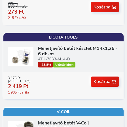
381 Ft
Kosárba
(300 Ft + áfa)
273 Ft
215 Ft + áfa
LICOTA TOOLS
Menetjavító betét készlet M14x1,25 -
6 db-os
ATH-7033-M14-D
-23.8%
Üzletünkben
3 175 Ft
Kosárba
(2 500 Ft + áfa)
2 419 Ft
1 905 Ft + áfa
V-COIL
Menetjavító betét V-Coil