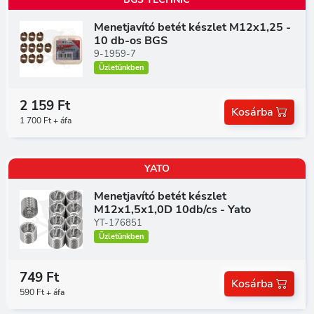
Menetjavító betét készlet M12x1,25 -
10 db-os BGS
9-1959-7
Üzletünkben
2 159 Ft
Kosárba
1 700 Ft + áfa
YATO
Menetjavító betét készlet
M12x1,5x1,0D 10db/cs - Yato
YT-176851
Üzletünkben
749 Ft
Kosárba
590 Ft + áfa