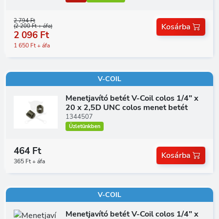
2 794 Ft
Kosárba
(2 200 Ft + áfa)
2 096 Ft
1 650 Ft + áfa
V-COIL
Menetjavító betét V-Coil colos 1/4" x
20 x 2,5D UNC colos menet betét
1344507
Üzletünkben
464 Ft
Kosárba
365 Ft + áfa
V-COIL
Menetjavító betét V-Coil colos 1/4" x