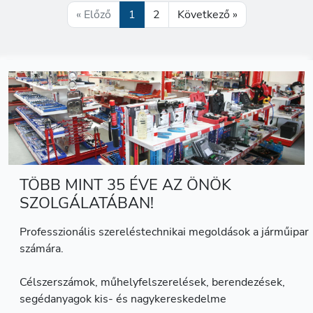
« Előző
1
2
Következő »
TÖBB MINT 35 ÉVE AZ ÖNÖK
SZOLGÁLATÁBAN!
Professzionális szereléstechnikai megoldások a járműipar
számára.
Célszerszámok, műhelyfelszerelések, berendezések,
segédanyagok kis- és nagykereskedelme