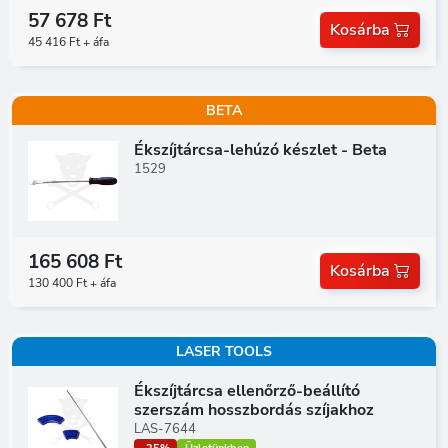
57 678 Ft
Kosárba
45 416 Ft + áfa
BETA
Ékszíjtárcsa-lehúzó készlet - Beta
1529
165 608 Ft
Kosárba
130 400 Ft + áfa
LASER TOOLS
Ékszíjtárcsa ellenőrző-beállító
szerszám hosszbordás szíjakhoz
LAS-7644