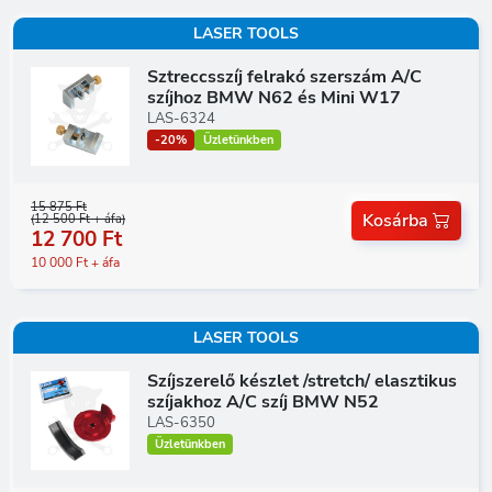
LASER TOOLS
Sztreccsszíj felrakó szerszám A/C
szíjhoz BMW N62 és Mini W17
LAS-6324
-20%
Üzletünkben
15 875 Ft
Kosárba
(12 500 Ft + áfa)
12 700 Ft
10 000 Ft + áfa
LASER TOOLS
Szíjszerelő készlet /stretch/ elasztikus
szíjakhoz A/C szíj BMW N52
LAS-6350
Üzletünkben