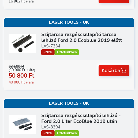
16 962 Ft + áfa
LASER TOOLS - UK
Szíjtárcsa rezgéscsillapító tárcsa
lehúzó Ford 2.0 Ecoblue 2019 előtt
LAS-7334
-20%
Üzletünkben
63 500 Ft
Kosárba
(50 000 Ft + áfa)
50 800 Ft
40 000 Ft + áfa
LASER TOOLS - UK
Szíjtárcsa rezgéscsillapító lehúzó -
Ford 2.0 Liter EcoBlue 2019 után
LAS-8394
-20%
Üzletünkben