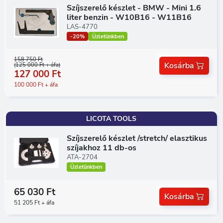
Szíjszerelő készlet - BMW - Mini 1.6
liter benzin - W10B16 - W11B16
LAS-4770
-20%
Üzletünkben
158 750 Ft
Kosárba
(125 000 Ft + áfa)
127 000 Ft
100 000 Ft + áfa
LICOTA TOOLS
Szíjszerelő készlet /stretch/ elasztikus
szíjakhoz 11 db-os
ATA-2704
Üzletünkben
65 030 Ft
Kosárba
51 205 Ft + áfa