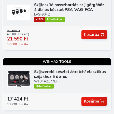
Szíjfeszítő hosszbordás szíj görgőhöz
4 db-os készlet PSA-VAG-FCA
LAS-9042
-15%
Üzletünkben
25 400 Ft
Kosárba
(20 000 Ft + áfa)
21 590 Ft
17 000 Ft + áfa
WINMAX TOOLS
Szíjszerelő készlet /stretch/ elasztikus
szíjakhoz 5 db-os
WT04A2177D
Üzletünkben
17 424 Ft
Kosárba
13 720 Ft + áfa