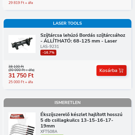
29 819 Ft + áfa
LASER TOOLS
Szíjtárcsa lehúzó Bordás szíjtárcsához
- ÁLLÍTHATÓ: 68-125 mm - Laser
LAS-9231
-16.7%
38 100 Ft
Kosárba
(30 000 Ft + áfa)
31 750 Ft
25 000 Ft + áfa
ISMERETLEN
Ékszíjszerelő készlet hajlított hosszú
5 db csillagkuilcs 13-15-16-17-
19mm
XFT508A