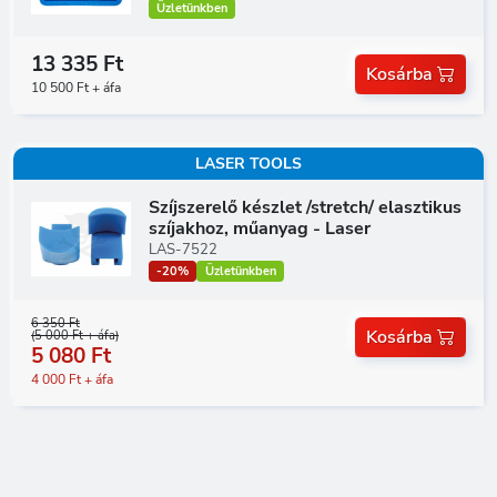
Üzletünkben
13 335 Ft
Kosárba
10 500 Ft + áfa
LASER TOOLS
Szíjszerelő készlet /stretch/ elasztikus
szíjakhoz, műanyag - Laser
LAS-7522
-20%
Üzletünkben
6 350 Ft
Kosárba
(5 000 Ft + áfa)
5 080 Ft
4 000 Ft + áfa