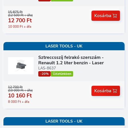
15 875 Ft
Kosárba
(12 500 Ft + áfa)
12 700 Ft
10 000 Ft + áfa
LASER TOOLS - UK
Sztreccsszíj felrakó szerszám -
Renault 1.2 liter benzin - Laser
LAS-8637
-20%
Üzletünkben
12 700 Ft
Kosárba
(10 000 Ft + áfa)
10 160 Ft
8 000 Ft + áfa
LASER TOOLS - UK