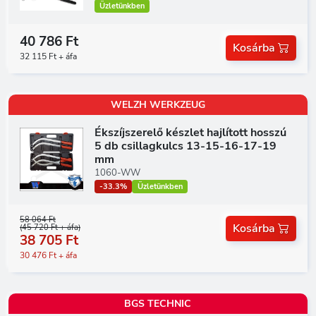
Üzletünkben
40 786 Ft
Kosárba
32 115 Ft + áfa
WELZH WERKZEUG
Ékszíjszerelő készlet hajlított hosszú
5 db csillagkulcs 13-15-16-17-19
mm
1060-WW
-33.3%
Üzletünkben
58 064 Ft
Kosárba
(45 720 Ft + áfa)
38 705 Ft
30 476 Ft + áfa
BGS TECHNIC