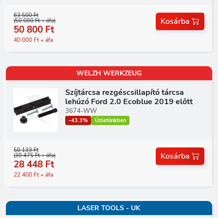
63 500 Ft
Kosárba
(50 000 Ft + áfa)
50 800 Ft
40 000 Ft + áfa
WELZH WERKZEUG
Szíjtárcsa rezgéscsillapító tárcsa
lehúzó Ford 2.0 Ecoblue 2019 előtt
3674-WW
-43.3%
Üzletünkben
50 133 Ft
Kosárba
(39 475 Ft + áfa)
28 448 Ft
22 400 Ft + áfa
LASER TOOLS - UK