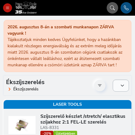
2026. augusztus 8-án a szombati munkanapon ZÁRVA
vagyunk !
Tájékoztatjuk minden kedves Ügyfelünket, hogy a hazánkban
kialakult részleges energiaválság és az extrém meleg időjárás
miatt 2026. augusztus 8-án szombaton cégünk csatlakozik az
önkéntesen vállalt leálláshoz, ezért az átütemezett szombati
munkanap ellenére a csömöri üzletünk aznap ZÁRVA tart !
Ékszíjszerelés
Ékszíjszerelés
LASER TOOLS
Szíjszerelő készlet /stretch/ elasztikus
szíjakhoz 2:1 FEL-LE szerelés
LAS-8331
-20%
Üzletünkben