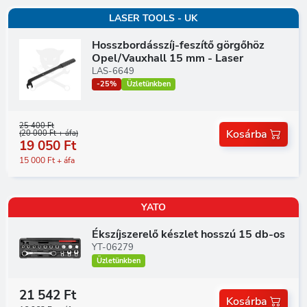
LASER TOOLS - UK
Hosszbordásszíj-feszítő görgőhöz
Opel/Vauxhall 15 mm - Laser
LAS-6649
-25%
Üzletünkben
25 400 Ft
Kosárba
(20 000 Ft + áfa)
19 050 Ft
15 000 Ft + áfa
YATO
Ékszíjszerelő készlet hosszú 15 db-os
YT-06279
Üzletünkben
21 542 Ft
Kosárba