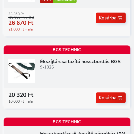
-25%
Üzletünkben
35 560 Ft
Kosárba
(28 000 Ft + áfa)
26 670 Ft
21 000 Ft + áfa
BGS TECHNIC
Ékszíjtárcsa lazító hosszbordás BGS
9-1026
20 320 Ft
Kosárba
16 000 Ft + áfa
BGS TECHNIC
Hosszbordásszíj-feszítő görgőhöz VW