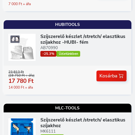
7 000 Ft + áfa
HUBITOOLS
Szíjszerelő készlet /stretch/ elasztikus
szíjakhoz -HUBI- fém
AB70990
-25.3%
Üzletünkben
23 813 Ft
Kosárba
(18 750 Ft + áfa)
17 780 Ft
14 000 Ft + áfa
MLC-TOOLS
Szíjszerelő készlet /stretch/ elasztikus
szíjakhoz
MK6111