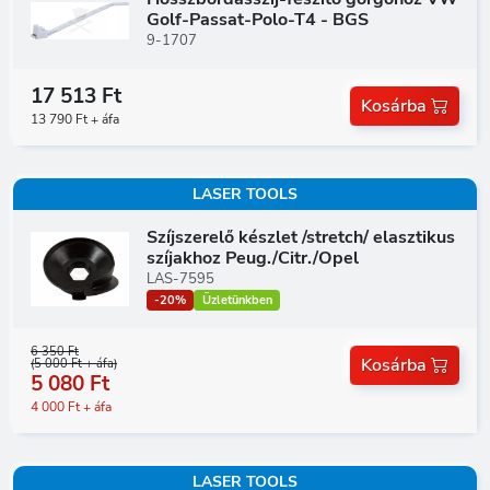
Golf-Passat-Polo-T4 - BGS
9-1707
17 513 Ft
Kosárba
13 790 Ft + áfa
LASER TOOLS
Szíjszerelő készlet /stretch/ elasztikus
szíjakhoz Peug./Citr./Opel
LAS-7595
-20%
Üzletünkben
6 350 Ft
Kosárba
(5 000 Ft + áfa)
5 080 Ft
4 000 Ft + áfa
LASER TOOLS