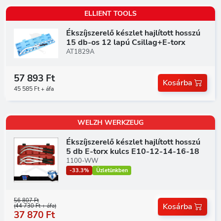
ELLIENT TOOLS
Ékszíjszerelő készlet hajlított hosszú
15 db-os 12 lapú Csillag+E-torx
AT1829A
57 893 Ft
Kosárba
45 585 Ft + áfa
WELZH WERKZEUG
Ékszíjszerelő készlet hajlított hosszú
5 db E-torx kulcs E10-12-14-16-18
1100-WW
-33.3%
Üzletünkben
56 807 Ft
Kosárba
(44 730 Ft + áfa)
37 870 Ft