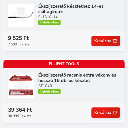
Ékszíjszerelő készlethez 14-es
csillagkulcs
9-1310-14
Üzletünkben
9 525 Ft
Kosárba
7 500 Ft + áfa
ELLIENT TOOLS
Ékszíjszerelő racsnis extra vékony és
hosszú 15 db-os készlet
AT1040
Üzletünkben
39 364 Ft
Kosárba
30 995 Ft + áfa