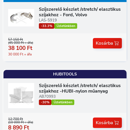
Szíjszerelő készlet /stretch/ elasztikus
szíjakhoz - Ford, Volvo
LAS-5919
-33.3%
Üzletünkben
57 150 Ft
Kosárba
(45 000 Ft + áfa)
38 100 Ft
30 000 Ft + áfa
HUBITOOLS
Szíjszerelő készlet /stretch/ elasztikus
szíjakhoz -HUBI-nylon műanyag
AB70993
-30%
Üzletünkben
12 700 Ft
Kosárba
(10 000 Ft + áfa)
8 890 Ft