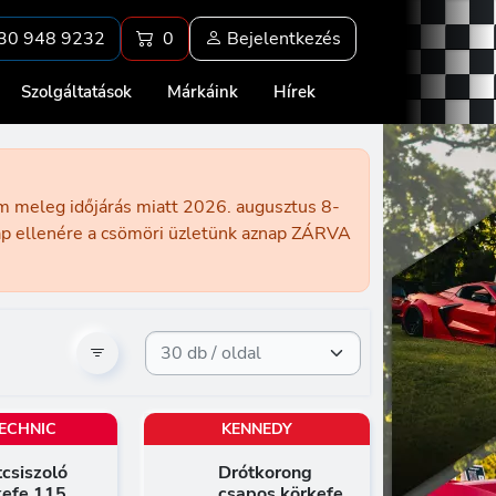
30 948 9232
0
Bejelentkezés
Szolgáltatások
Márkáink
Hírek
ém meleg időjárás miatt 2026. augusztus 8-
nap ellenére a csömöri üzletünk aznap ZÁRVA
ECHNIC
KENNEDY
csiszoló
Drótkorong
kefe 115
csapos körkefe