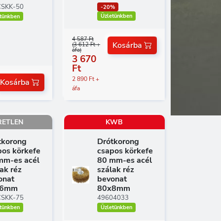
CSKK-50
-20%
Üzletünkben
tünkben
4 587 Ft
Kosárba
(3 612 Ft +
áfa)
3 670
Ft
2 890 Ft +
Kosárba
áfa
RETLEN
KWB
tkorong
Drótkorong
pos körkefe
csapos körkefe
mm-es acél
80 mm-es acél
ak réz
szálak réz
onat
bevonat
x6mm
80x8mm
CSKK-75
49604033
tünkben
Üzletünkben