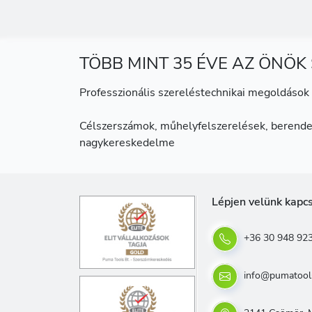
TÖBB MINT 35 ÉVE AZ ÖNÖK
Professzionális szereléstechnikai megoldások 
Célszerszámok, műhelyfelszerelések, berende
nagykereskedelme
Lépjen velünk kapc
+36 30 948 92
info@pumatool