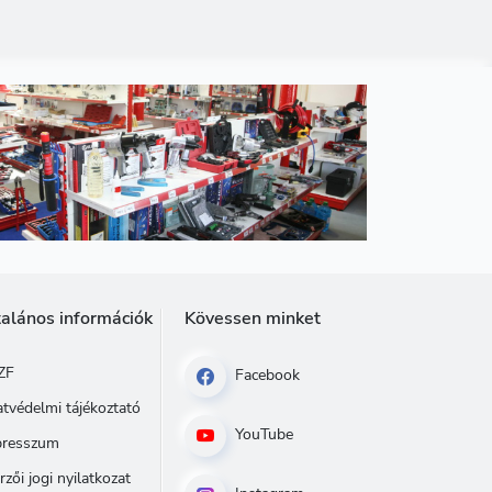
talános információk
Kövessen minket
ZF
Facebook
tvédelmi tájékoztató
YouTube
presszum
rzői jogi nyilatkozat