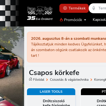
Termékek
Promóciók
Kapcsol
2026. augusztus 8-án a szombati munkan
Tájékoztatjuk minden kedves Ügyfelünket, h
án szombaton cégünk csatlakozik az önkénte
tart !
Csapos körkefe
Főoldal
Csiszolás & vágástechnika
Korong
LASER TOOLS
P
Drótcsiszoló
Drót
kefe fúrógépbe
csap