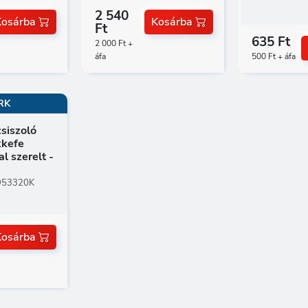
2 540
Kosárba
Kosárba
Ft
635 Ft
2 000 Ft +
áfa
500 Ft + áfa
RK
siszoló
kkefe
al szerelt -
953320K
Kosárba