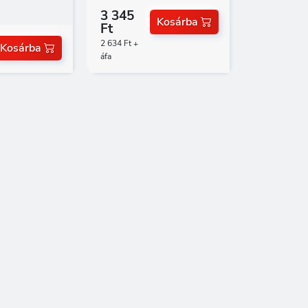
3 345
Kosárba
Ft
2 634 Ft +
Kosárba
áfa