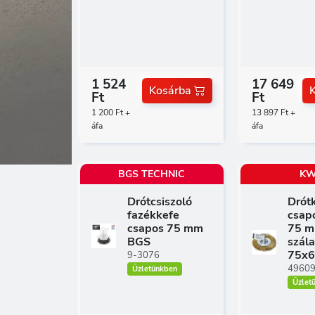
1 524
17 649
Kosárba
Ft
Ft
1 200 Ft +
13 897 Ft +
áfa
áfa
BGS TECHNIC
K
Drótcsiszoló
Drót
fazékkefe
csap
csapos 75 mm
75 m
BGS
szál
75x
9-3076
4960
Üzletünkben
Üzlet