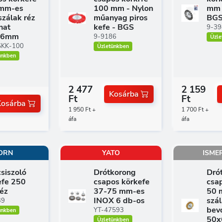
mm-es
100 mm - Nylon
mm 
szálak réz
műanyag piros
BG
nat
kefe - BGS
9-39
x6mm
9-9186
Üzle
SKK-100
Üzletünkben
ünkben
2 477
2 159
Kosárba
Ft
Ft
Kosárba
1 950 Ft +
1 700 Ft +
áfa
áfa
ORN
YATO
ISME
siszoló
Drótkorong
Dró
efe 250
csapos körkefe
csa
éz
37-75 mm-es
50 
INOX 6 db-os
szál
39
bev
YT-47593
ünkben
50
Üzletünkben