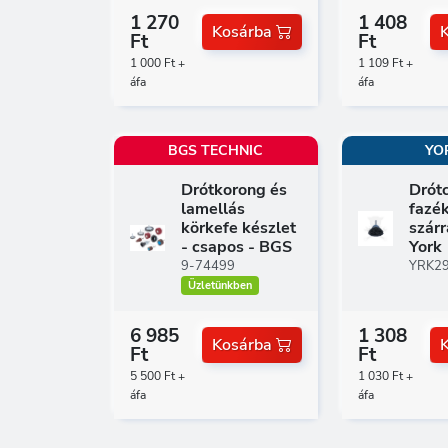
1 270
1 408
Kosárba
Ft
Ft
1 000 Ft +
1 109 Ft +
áfa
áfa
BGS TECHNIC
YO
Drótkorong és
Drótc
lamellás
fazé
körkefe készlet
szárr
- csapos - BGS
York
9-74499
YRK2
Üzletünkben
6 985
1 308
Kosárba
Ft
Ft
5 500 Ft +
1 030 Ft +
áfa
áfa