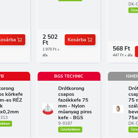
DK-
Üzle
2 502
Kosárba
Kosárba
Ft
568 Ft
1 970 Ft +
áfa
447 Ft + áfa
WB
BGS TECHNIC
ISME
korong
Drótkorong
Dró
os körkefe
csapos
csa
m-es RÉZ
fazékkefe 75
75 
ak
mm - Nylon
szál
6x0,2mm
műanyag piros
bev
kefe - BGS
75
9313
9-9187
DK-
ünkben
Üzletünkben
Üzle