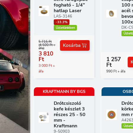
fogható - 1/4"
100 
hatlap Laser
acél 
bevo
LAS-3146
100
-33.3%
DK-C
Üzletünkben
Üzlet
5 715 Ft
Kosárba
(4 500 Ft +
áfa)
3 810
Ft
1 257
Ft
3 000 Ft +
áfa
990 Ft + áfa
KRAFTMANN BY BGS
OSB
Drótcsiszoló
Drótc
kefe készlet 3
körk
részes 25 - 50
mm r
mm -
A426
Kraftmann
Üzlet
9-50903