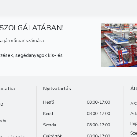
 SZOLGÁLATÁBAN!
a járműipar számára.
zések, segédanyagok kis- és
solatba
Nyitvatartás
Ál
Hétfő
08:00-17:00
AS
32
Kedd
08:00-17:00
Ada
s.hu
Im
Szerda
08:00-17:00
Sze
Csütörtök
08:00-17:00