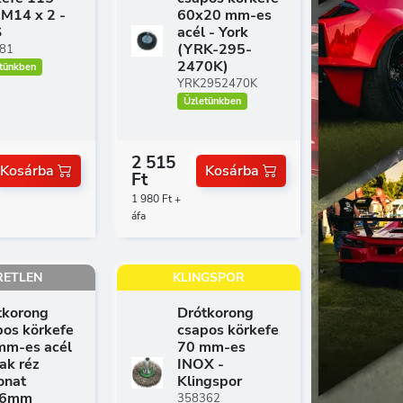
M14 x 2 -
60x20 mm-es
S
acél - York
(YRK-295-
81
2470K)
tünkben
YRK2952470K
Üzletünkben
2 515
Kosárba
Kosárba
Ft
1 980 Ft +
áfa
RETLEN
KLINGSPOR
tkorong
Drótkorong
pos körkefe
csapos körkefe
mm-es acél
70 mm-es
ak réz
INOX -
onat
Klingspor
x6mm
358362