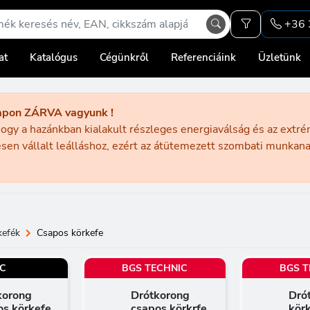
+36 
at
Katalógus
Cégünkről
Referenciáink
Üzletünk
apon ZÁRVA vagyunk !
ogy a hazánkban kialakult részleges energiaválság és az extr
sen vállalt leálláshoz, ezért az átütemezett szombati munka
kefék
Csapos körkefe
TC
BGS TECHNIC
BGS T
korong
Drótkorong
Drót
os körkefe
csapos körkrfe
kör