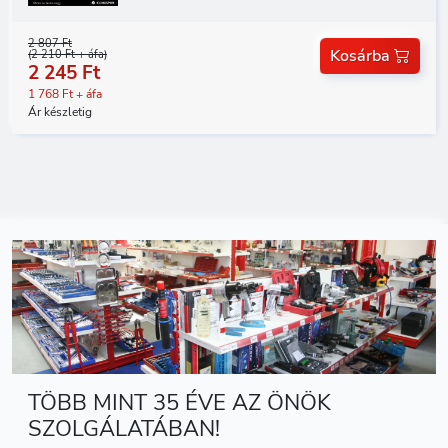
2 807 Ft
Kosárba
(2 210 Ft + áfa)
2 245 Ft
1 768 Ft + áfa
Ár készletig
TÖBB MINT 35 ÉVE AZ ÖNÖK
SZOLGÁLATÁBAN!