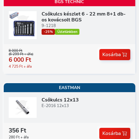
BGS TECHNIC
Csőkulcs készlet 6 - 22 mm 8+1 db-
os kovácsolt BGS
9-1218
-25%
Üzletünkben
8 000 Ft
Kosárba
(6 299 Ft + áfa)
6 000 Ft
4 725 Ft + áfa
EASTMAN
Csőkulcs 12x13
E-2016 12x13
356 Ft
Kosárba
280 Ft + áfa