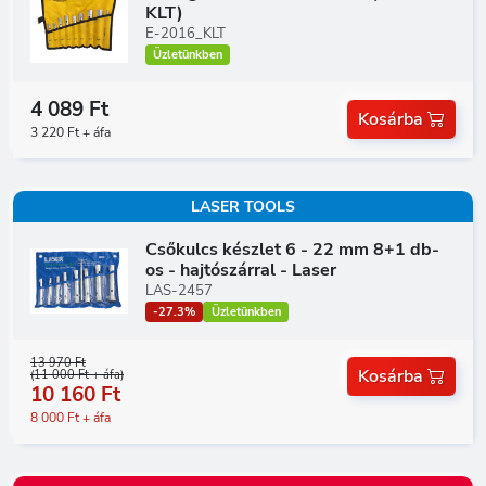
KLT)
E-2016_KLT
Üzletünkben
4 089 Ft
Kosárba
3 220 Ft + áfa
LASER TOOLS
Csőkulcs készlet 6 - 22 mm 8+1 db-
os - hajtószárral - Laser
LAS-2457
-27.3%
Üzletünkben
13 970 Ft
Kosárba
(11 000 Ft + áfa)
10 160 Ft
8 000 Ft + áfa