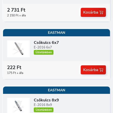
2 731 Ft
Kosárba
2 150 Ft + áfa
EASTMAN
Csőkulcs 6x7
E-2016 6x7
Üzletünkben
222 Ft
Kosárba
175 Ft + áfa
EASTMAN
Csőkulcs 8x9
E-2016 8x9
Üzletünkben