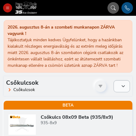
2026. augusztus 8-án a szombati munkanapon ZÁRVA
vagyunk !
Tájékoztatjuk minden kedves Ügyfelünket, hogy a hazánkban
kialakult részleges energiaválság és az extrém meleg időjárás
miatt 2026. augusztus 8-án szombaton cégünk csatlakozik az
önkéntesen vállalt leálláshoz, ezért az átütemezett szombati
munkanap ellenére a csömöri üzletünk aznap ZÁRVA tart !
Csőkulcsok
Csőkulcsok
BETA
Csőkulcs 08x09 Beta (935/8x9)
935-8x9