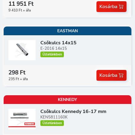
11 951 Ft
Kosárba
9 410 Ft + áfa
EASTMAN
Csőkulcs 14x15
E-2016 14x15
Üzletünkben
298 Ft
Kosárba
235 Ft + áfa
KENNEDY
Csőkulcs Kennedy 16-17 mm
KEN5811160K
Üzletünkben