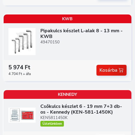
KWB
Pipakulcs készlet L-alak 8 - 13 mm -
KWB
49470150
5 974 Ft
Kosárba
4 704 Ft + áfa
KENNEDY
Csőkulcs készlet 6 - 19 mm 7+3 db-
os - Kennedy (KEN-581-1450K)
KEN5811450K
Üzletünkben