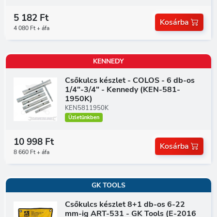
5 182 Ft
Kosárba
4 080 Ft + áfa
KENNEDY
Csőkulcs készlet - COLOS - 6 db-os
1/4"-3/4" - Kennedy (KEN-581-
1950K)
KEN5811950K
Üzletünkben
10 998 Ft
Kosárba
8 660 Ft + áfa
GK TOOLS
Csőkulcs készlet 8+1 db-os 6-22
mm-ig ART-531 - GK Tools (E-2016