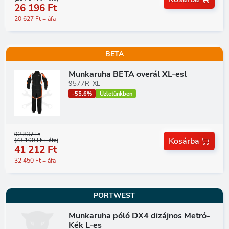
26 196 Ft
20 627 Ft + áfa
BETA
Munkaruha BETA overál XL-esl
9577R-XL
-55.6%
Üzletünkben
92 837 Ft
Kosárba
(73 100 Ft + áfa)
41 212 Ft
32 450 Ft + áfa
PORTWEST
Munkaruha póló DX4 dizájnos Metró-
Kék L-es