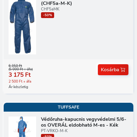
(CHF5a-M-K)
CHF5aMK
-50%
6 350 Ft
Kosárba
(5 000 Ft + áfa)
3 175 Ft
2 500 Ft + áfa
Ár készletig
TUFFSAFE
Védőruha-kapucnis vegyvédelmi 5/6-
os OVERÁL eldobható M-es - Kék
PT-VRKO-M-K
-50%