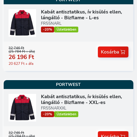
Kabát antisztatikus, ív kisülés ellen,
lángálló - Bizflame - L-es
FR55NARL
-20%
Üzletünkben
32 746 Ft
Kosárba
(25 784 Ft + áfa)
26 196 Ft
20 627 Ft + áfa
PORTWEST
Kabát antisztatikus, ív kisülés ellen,
lángálló - Bizflame - XXL-es
FR55NARXXL
-20%
Üzletünkben
32 746 Ft
Kosárba
(25 784 Ft + áfa)