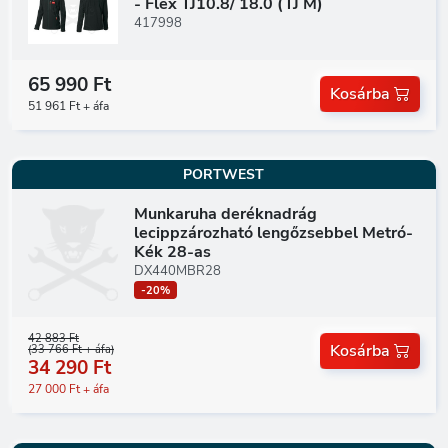
- Flex TJ10.8/ 18.0 (TJ M)
417998
65 990 Ft
Kosárba
51 961 Ft + áfa
PORTWEST
Munkaruha deréknadrág
lecippzározható lengőzsebbel Metró-
Kék 28-as
DX440MBR28
-20%
42 883 Ft
Kosárba
(33 766 Ft + áfa)
34 290 Ft
27 000 Ft + áfa