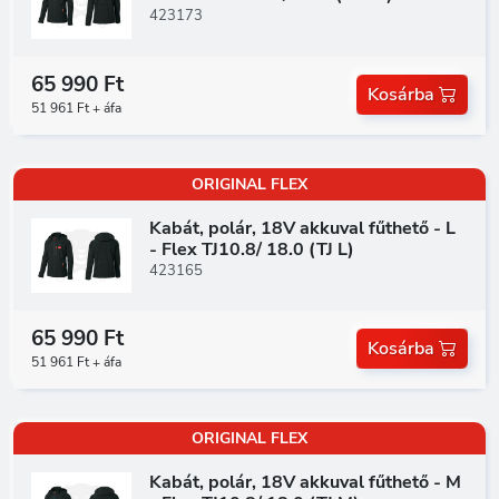
423173
65 990 Ft
Kosárba
51 961 Ft + áfa
ORIGINAL FLEX
Kabát, polár, 18V akkuval fűthető - L
- Flex TJ10.8/ 18.0 (TJ L)
423165
65 990 Ft
Kosárba
51 961 Ft + áfa
ORIGINAL FLEX
Kabát, polár, 18V akkuval fűthető - M