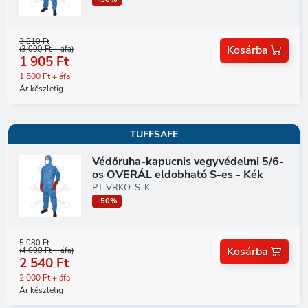
3 810 Ft
Kosárba
(3 000 Ft + áfa)
1 905 Ft
1 500 Ft + áfa
Ár készletig
TUFFSAFE
Védőruha-kapucnis vegyvédelmi 5/6-
os OVERÁL eldobható S-es - Kék
PT-VRKO-S-K
-50%
5 080 Ft
Kosárba
(4 000 Ft + áfa)
2 540 Ft
2 000 Ft + áfa
Ár készletig