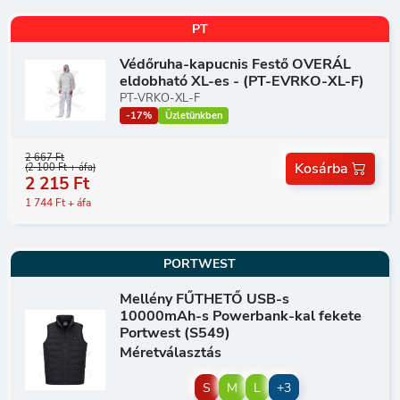
PT
Védőruha-kapucnis Festő OVERÁL
eldobható XL-es - (PT-EVRKO-XL-F)
PT-VRKO-XL-F
-17%
Üzletünkben
2 667 Ft
Kosárba
(2 100 Ft + áfa)
2 215 Ft
1 744 Ft + áfa
PORTWEST
Mellény FŰTHETŐ USB-s
10000mAh-s Powerbank-kal fekete
Portwest (S549)
Méretválasztás
S
M
L
+3