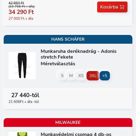
42 883 Ft
Kosárba
(33 766 Ft + áfa)
34 290 Ft
27 000 Ft + áfa
HANS SCHÄFER
Munkaruha deréknadrág - Adonis
stretch Fekete
Méretválasztás
S
M
XS
3XL
+5
27 440-tól
21 606Ft + áfa -tól
MILWAUKEE
Munkavédelmi csomag 4 db-os