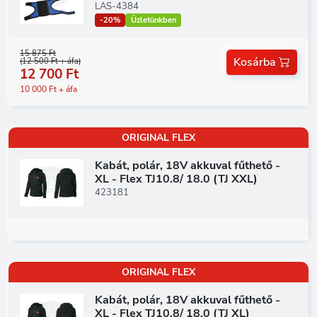
LAS-4384
-20%
Üzletünkben
15 875 Ft
Kosárba
(12 500 Ft + áfa)
12 700 Ft
10 000 Ft + áfa
ORIGINAL FLEX
Kabát, polár, 18V akkuval fűthető -
XL - Flex TJ10.8/ 18.0 (TJ XXL)
423181
ORIGINAL FLEX
Kabát, polár, 18V akkuval fűthető -
XL - Flex TJ10.8/ 18.0 (TJ XL)