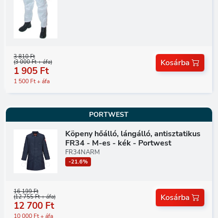
3 810 Ft
Kosárba
(3 000 Ft + áfa)
1 905 Ft
1 500 Ft + áfa
PORTWEST
Köpeny hőálló, lángálló, antisztatikus
FR34 - M-es - kék - Portwest
FR34NARM
-21.6%
16 199 Ft
Kosárba
(12 755 Ft + áfa)
12 700 Ft
10 000 Ft + áfa