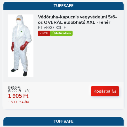
TUFFSAFE
Védőruha-kapucnis vegyvédelmi 5/6-
os OVERÁL eldobható XXL -Fehér
PT-VRKO-XXL-F
-50%
Üzletünkben
3 810 Ft
Kosárba
(3 000 Ft + áfa)
1 905 Ft
1 500 Ft + áfa
TUFFSAFE