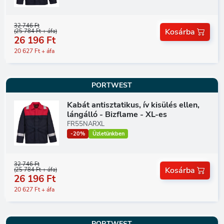
32 746 Ft
Kosárba
(25 784 Ft + áfa)
26 196 Ft
20 627 Ft + áfa
PORTWEST
Kabát antisztatikus, ív kisülés ellen,
lángálló - Bizflame - XL-es
FR55NARXL
-20%
Üzletünkben
32 746 Ft
Kosárba
(25 784 Ft + áfa)
26 196 Ft
20 627 Ft + áfa
PORTWEST