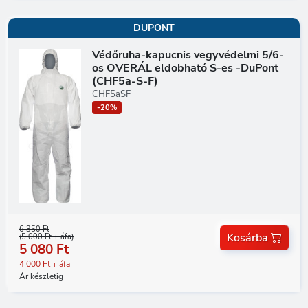
DUPONT
Védőruha-kapucnis vegyvédelmi 5/6-
os OVERÁL eldobható S-es -DuPont
(CHF5a-S-F)
CHF5aSF
-20%
6 350 Ft
Kosárba
(5 000 Ft + áfa)
5 080 Ft
4 000 Ft + áfa
Ár készletig