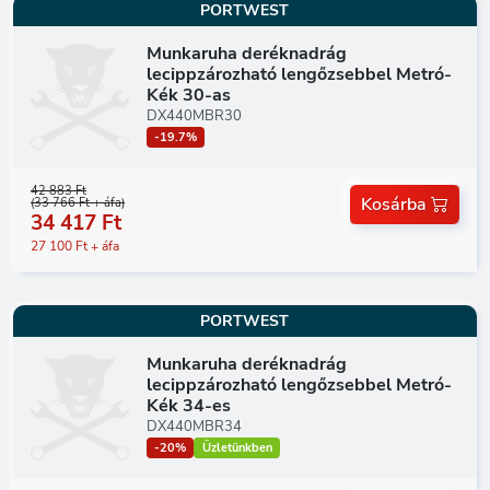
PORTWEST
Munkaruha deréknadrág
lecippzározható lengőzsebbel Metró-
Kék 30-as
DX440MBR30
-19.7%
42 883 Ft
Kosárba
(33 766 Ft + áfa)
34 417 Ft
27 100 Ft + áfa
PORTWEST
Munkaruha deréknadrág
lecippzározható lengőzsebbel Metró-
Kék 34-es
DX440MBR34
-20%
Üzletünkben