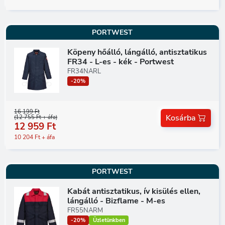
PORTWEST
Köpeny hőálló, lángálló, antisztatikus
FR34 - L-es - kék - Portwest
FR34NARL
-20%
16 199 Ft
Kosárba
(12 755 Ft + áfa)
12 959 Ft
10 204 Ft + áfa
PORTWEST
Kabát antisztatikus, ív kisülés ellen,
lángálló - Bizflame - M-es
FR55NARM
-20%
Üzletünkben