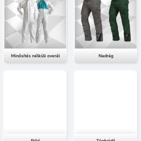
Minősítés nélküli overál
Nadrág
Póló
Térdvédő