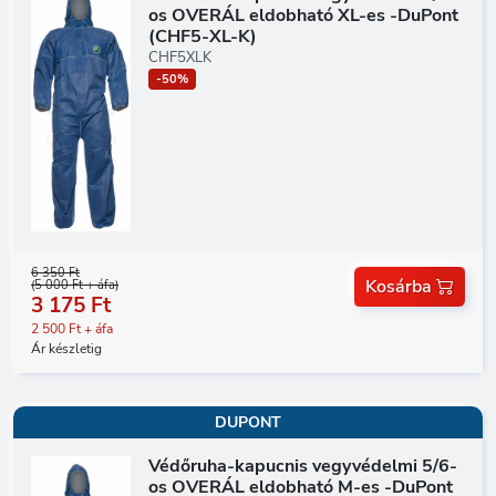
os OVERÁL eldobható XL-es -DuPont
(CHF5-XL-K)
CHF5XLK
-50%
6 350 Ft
Kosárba
(5 000 Ft + áfa)
3 175 Ft
2 500 Ft + áfa
Ár készletig
DUPONT
Védőruha-kapucnis vegyvédelmi 5/6-
os OVERÁL eldobható M-es -DuPont