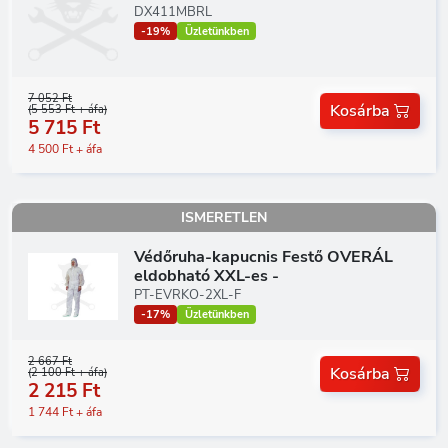
DX411MBRL
-19%
Üzletünkben
7 052 Ft
Kosárba
(5 553 Ft + áfa)
5 715 Ft
4 500 Ft + áfa
ISMERETLEN
Védőruha-kapucnis Festő OVERÁL
eldobható XXL-es -
PT-EVRKO-2XL-F
-17%
Üzletünkben
2 667 Ft
Kosárba
(2 100 Ft + áfa)
2 215 Ft
1 744 Ft + áfa