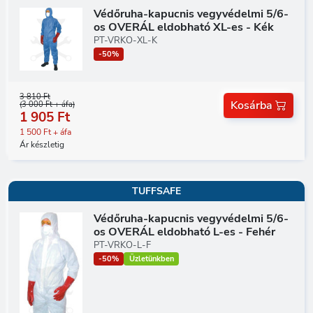
Védőruha-kapucnis vegyvédelmi 5/6-
os OVERÁL eldobható XL-es - Kék
PT-VRKO-XL-K
-50%
3 810 Ft
Kosárba
(3 000 Ft + áfa)
1 905 Ft
1 500 Ft + áfa
Ár készletig
TUFFSAFE
Védőruha-kapucnis vegyvédelmi 5/6-
os OVERÁL eldobható L-es - Fehér
PT-VRKO-L-F
-50%
Üzletünkben