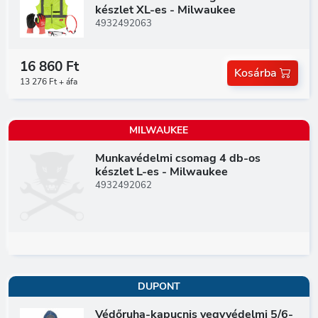
készlet XL-es - Milwaukee
4932492063
16 860 Ft
Kosárba
13 276 Ft + áfa
MILWAUKEE
Munkavédelmi csomag 4 db-os
készlet L-es - Milwaukee
4932492062
DUPONT
Védőruha-kapucnis vegyvédelmi 5/6-