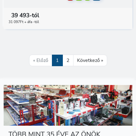
39 493-tól
31 097Ft + áfa -tól
« Előző
1
2
Következő »
TÖBB MINT 35 ÉVE AZ ÖNÖK