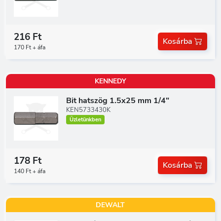
216 Ft
Kosárba
170 Ft + áfa
KENNEDY
Bit hatszög 1.5x25 mm 1/4"
KEN5733430K
Üzletünkben
178 Ft
Kosárba
140 Ft + áfa
DEWALT