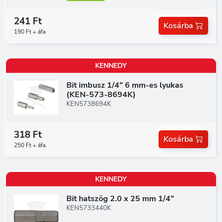
241 Ft
Kosárba
190 Ft + áfa
KENNEDY
Bit imbusz 1/4" 6 mm-es lyukas
(KEN-573-8694K)
KEN5738694K
318 Ft
Kosárba
250 Ft + áfa
KENNEDY
Bit hatszög 2.0 x 25 mm 1/4"
KEN5733440K