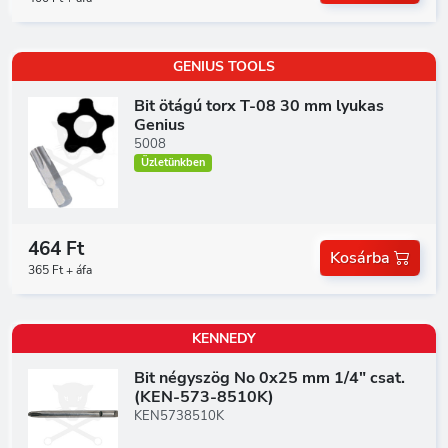
GENIUS TOOLS
Bit ötágú torx T-08 30 mm lyukas
Genius
5008
Üzletünkben
464 Ft
Kosárba
365 Ft + áfa
KENNEDY
Bit négyszög No 0x25 mm 1/4" csat.
(KEN-573-8510K)
KEN5738510K