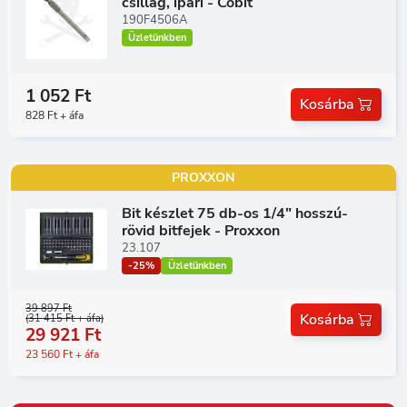
csillag, ipari - Cobit
190F4506A
Üzletünkben
1 052 Ft
Kosárba
828 Ft + áfa
PROXXON
Bit készlet 75 db-os 1/4" hosszú-
rövid bitfejek - Proxxon
23.107
-25%
Üzletünkben
39 897 Ft
Kosárba
(31 415 Ft + áfa)
29 921 Ft
23 560 Ft + áfa