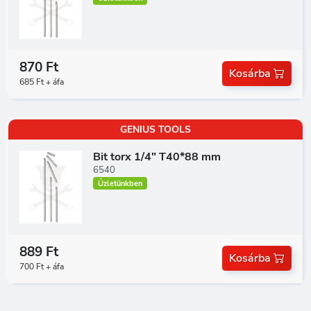
870 Ft
Kosárba
685 Ft + áfa
GENIUS TOOLS
Bit torx 1/4" T40*88 mm
6540
Üzletünkben
889 Ft
Kosárba
700 Ft + áfa