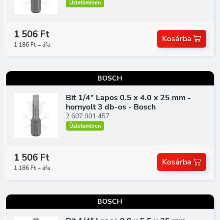
Üzletünkben
1 506 Ft
Kosárba
1 186 Ft + áfa
BOSCH
Bit 1/4" Lapos 0.5 x 4.0 x 25 mm -
hornyolt 3 db-os - Bosch
2 607 001 457
Üzletünkben
1 506 Ft
Kosárba
1 186 Ft + áfa
BOSCH