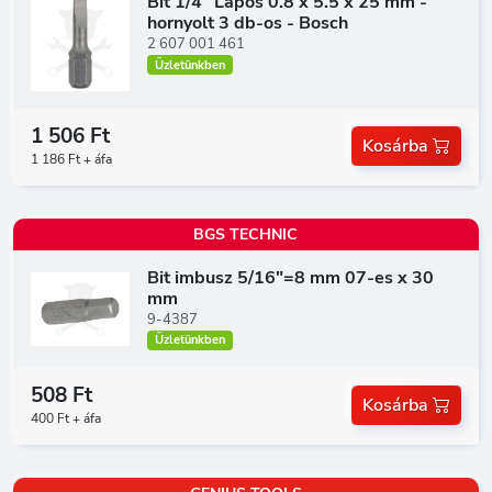
Bit 1/4" Lapos 0.8 x 5.5 x 25 mm -
hornyolt 3 db-os - Bosch
2 607 001 461
Üzletünkben
1 506 Ft
Kosárba
1 186 Ft + áfa
BGS TECHNIC
Bit imbusz 5/16"=8 mm 07-es x 30
mm
9-4387
Üzletünkben
508 Ft
Kosárba
400 Ft + áfa