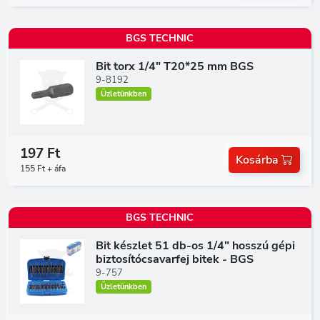
BGS TECHNIC
Bit torx 1/4" T20*25 mm BGS
9-8192
Üzletünkben
197 Ft
Kosárba
155 Ft + áfa
BGS TECHNIC
Bit készlet 51 db-os 1/4" hosszú gépi
biztosítócsavarfej bitek - BGS
9-757
Üzletünkben