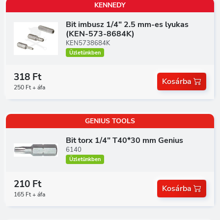
KENNEDY
Bit imbusz 1/4" 2.5 mm-es lyukas
(KEN-573-8684K)
KEN5738684K
Üzletünkben
318 Ft
Kosárba
250 Ft + áfa
GENIUS TOOLS
Bit torx 1/4" T40*30 mm Genius
6140
Üzletünkben
210 Ft
Kosárba
165 Ft + áfa