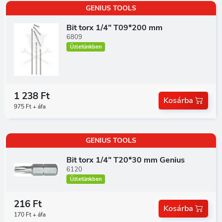
GENIUS TOOLS
Bit torx 1/4" T09*200 mm
6809
Üzletünkben
1 238 Ft
Kosárba
975 Ft + áfa
GENIUS TOOLS
Bit torx 1/4" T20*30 mm Genius
6120
Üzletünkben
216 Ft
Kosárba
170 Ft + áfa