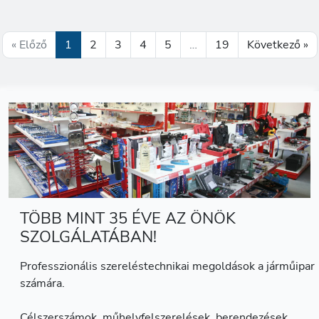
« Előző
1
2
3
4
5
…
19
Következő »
TÖBB MINT 35 ÉVE AZ ÖNÖK
SZOLGÁLATÁBAN!
Professzionális szereléstechnikai megoldások a járműipar
számára.
Célszerszámok, műhelyfelszerelések, berendezések,