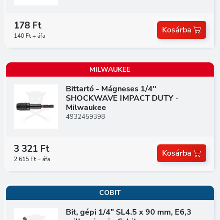
178 Ft
Kosárba
140 Ft + áfa
MILWAUKEE
Bittartó - Mágneses 1/4"
SHOCKWAVE IMPACT DUTY -
Milwaukee
4932459398
3 321 Ft
Kosárba
2 615 Ft + áfa
COBIT
Bit, gépi 1/4" SL4.5 x 90 mm, E6,3