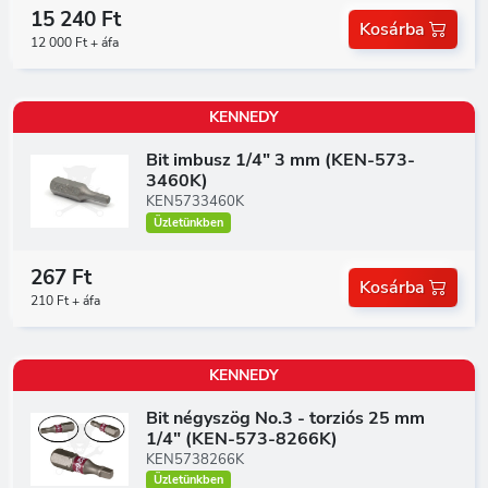
15 240 Ft
Kosárba
12 000 Ft + áfa
KENNEDY
Bit imbusz 1/4" 3 mm (KEN-573-
3460K)
KEN5733460K
Üzletünkben
267 Ft
Kosárba
210 Ft + áfa
KENNEDY
Bit négyszög No.3 - torziós 25 mm
1/4" (KEN-573-8266K)
KEN5738266K
Üzletünkben