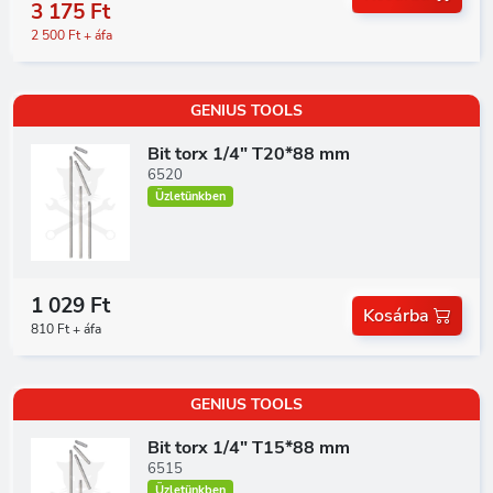
3 175 Ft
2 500 Ft + áfa
GENIUS TOOLS
Bit torx 1/4" T20*88 mm
6520
Üzletünkben
1 029 Ft
Kosárba
810 Ft + áfa
GENIUS TOOLS
Bit torx 1/4" T15*88 mm
6515
Üzletünkben