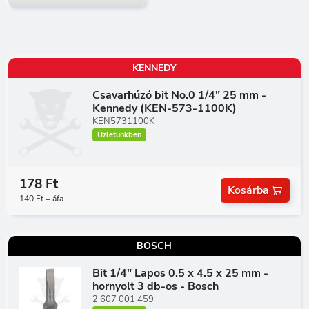
KENNEDY
Csavarhúzó bit No.0 1/4" 25 mm -
Kennedy (KEN-573-1100K)
KEN5731100K
Üzletünkben
178 Ft
Kosárba
140 Ft + áfa
BOSCH
Bit 1/4" Lapos 0.5 x 4.5 x 25 mm -
hornyolt 3 db-os - Bosch
2 607 001 459