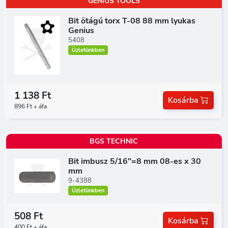
GENIUS TOOLS
Bit ötágú torx T-08 88 mm lyukas
Genius
5408
Üzletünkben
1 138 Ft
Kosárba
896 Ft + áfa
BGS TECHNIC
Bit imbusz 5/16"=8 mm 08-es x 30
mm
9-4388
Üzletünkben
508 Ft
Kosárba
400 Ft + áfa