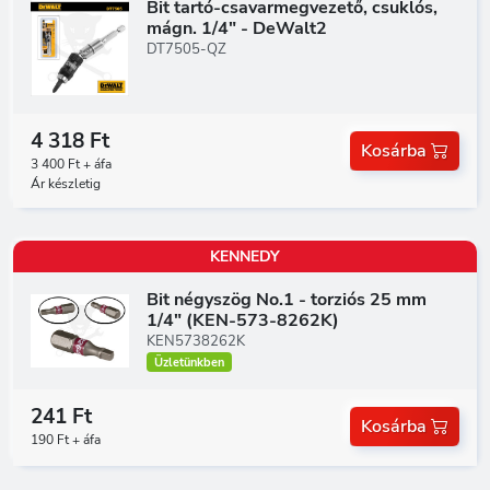
Bit tartó-csavarmegvezető, csuklós,
mágn. 1/4" - DeWalt2
DT7505-QZ
4 318 Ft
Kosárba
3 400 Ft + áfa
Ár készletig
KENNEDY
Bit négyszög No.1 - torziós 25 mm
1/4" (KEN-573-8262K)
KEN5738262K
Üzletünkben
241 Ft
Kosárba
190 Ft + áfa