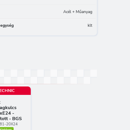
Acél + Műanyag
 egység
klt
ECHNIC
x
lagkulcs
xE24 -
ított - BGS
81-20X24
tünkben