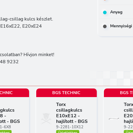
Anyag
llag-csillag kulcs készlet.
, E16xE22, E20xE24
Mennyiségi
csolatban? Hívjon minket!
48 9232
ECHNIC
BGS TECHNIC
BGS T
Torx
Tor
agkulcs
csillagkulcs
csil
8 -
E10xE12 -
E20
tott - BGS
hajlított - BGS
hajl
1-6X8
9-2281-10X12
9-22
ünkben
Üzletünkben
Üzle