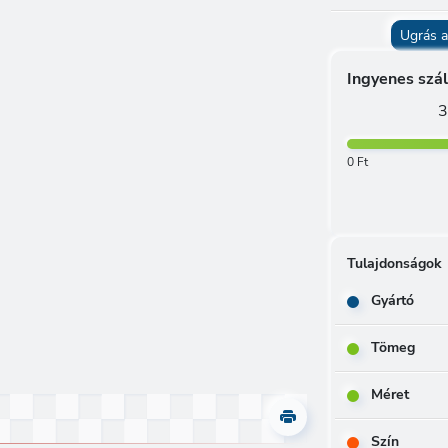
Ugrás a
Ingyenes szál
3
0 Ft
Tulajdonságok
Gyártó
Tömeg
Méret
Szín