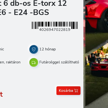
t 6 db-os E-torx 12
E6 - E24 -BGS
4026947022819
ic
12 hónap
en, raktáron
Futárcéggel szállítható
Kosárba
t