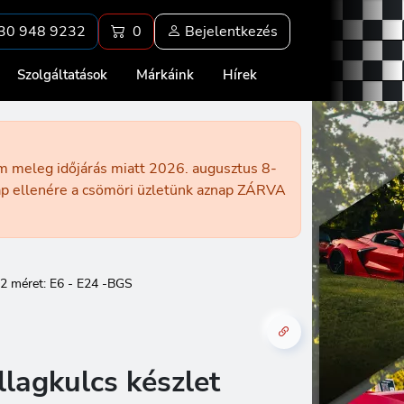
30 948 9232
0
Bejelentkezés
Szolgáltatások
Márkáink
Hírek
ém meleg időjárás miatt 2026. augusztus 8-
nap ellenére a csömöri üzletünk aznap ZÁRVA
 12 méret: E6 - E24 -BGS
llagkulcs készlet