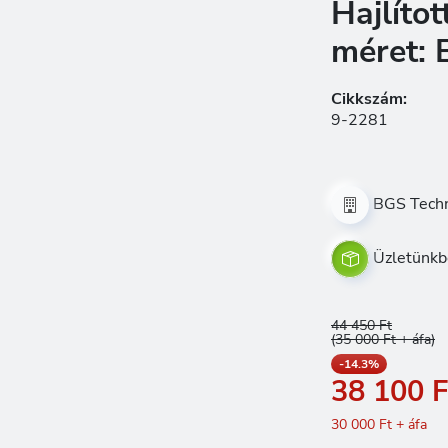
Hajlítot
méret: 
Cikkszám:
9-2281
BGS Techn
Üzletünkb
44 450 Ft
(35 000 Ft + áfa)
-14.3%
38 100 F
30 000 Ft + áfa