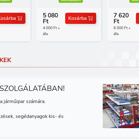
5 080
7 620
Kosárba
Kosárba
Ft
Ft
4 000 Ft +
6 000 Ft +
áfa
áfa
KEK
 SZOLGÁLATÁBAN!
a járműipar számára.
zések, segédanyagok kis- és