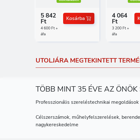
5 842
4 064
Kosárba
Ft
Ft
4 600 Ft +
3 200 Ft +
áfa
áfa
UTOLJÁRA MEGTEKINTETT TERMÉ
TÖBB MINT 35 ÉVE AZ ÖNÖK
Professzionális szereléstechnikai megoldások 
Célszerszámok, műhelyfelszerelések, berende
nagykereskedelme