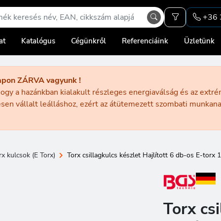
+36 
at
Katalógus
Cégünkről
Referenciáink
Üzletünk
apon ZÁRVA vagyunk !
ogy a hazánkban kialakult részleges energiaválság és az extr
sen vállalt leálláshoz, ezért az átütemezett szombati munka
rx kulcsok (E Torx)
Torx csillagkulcs készlet Hajlított 6 db-os E-torx
Torx csi