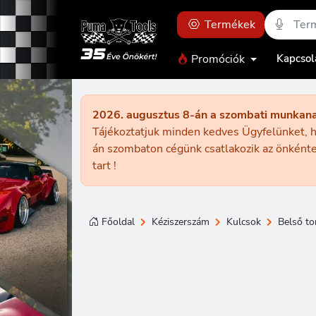
Termékek
Promóciók
Kapcsol
2026. augusztus 8-án a szombati munkan
Tájékoztatjuk minden kedves Ügyfelünket, h
án szombaton cégünk csatlakozik az önkénte
tart !
Főoldal
Kéziszerszám
Kulcsok
Belső to