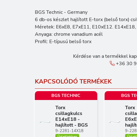
BGS Technic - Germany
6 db-os készlet hajlított E-torx (belső torx) csi
Méretek: E6xE8, E7xE11, E10xE12. E14xE18
Anyaga: chrome vanadium acél
Profil: E-típusú belső torx
Kérdése van a termékkel kap
+36 30 9
KAPCSOLÓDÓ TERMÉKEK
BGS TECHNIC
BGS T
Torx
Torx
csillagkulcs
csill
E14xE18 -
E6xE
hajlított - BGS
hajlí
9-2281-14X18
9-228
Üzletünkben
Üzlet