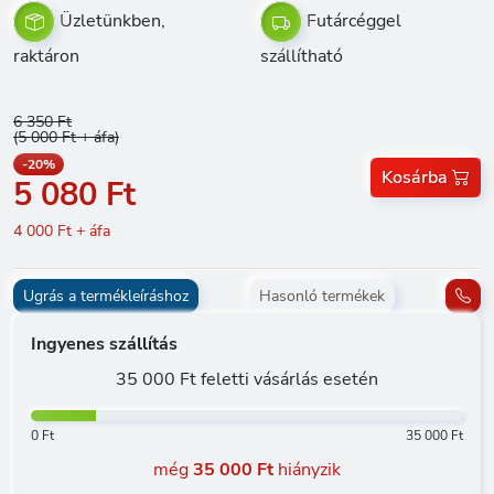
Üzletünkben,
Futárcéggel
raktáron
szállítható
6 350 Ft
(5 000 Ft + áfa)
-20%
Kosárba
5 080 Ft
4 000 Ft + áfa
Ugrás a termékleíráshoz
Hasonló termékek
Ingyenes szállítás
35 000 Ft feletti vásárlás esetén
0 Ft
35 000 Ft
még
35 000 Ft
hiányzik