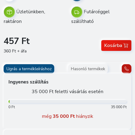
Üzletünkben,
Futárcéggel
raktáron
szállítható
457 Ft
Kosárba
360 Ft + áfa
Ugrás a termékleíráshoz
Hasonló termékek
Ingyenes szállítás
35 000 Ft feletti vásárlás esetén
0 Ft
35 000 Ft
még
35 000 Ft
hiányzik