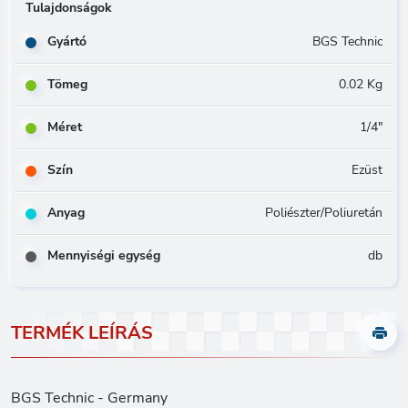
Tulajdonságok
Gyártó
BGS Technic
Tömeg
0.02 Kg
Méret
1/4"
Szín
Ezüst
Anyag
Poliészter/Poliuretán
Mennyiségi egység
db
TERMÉK LEÍRÁS
BGS Technic - Germany