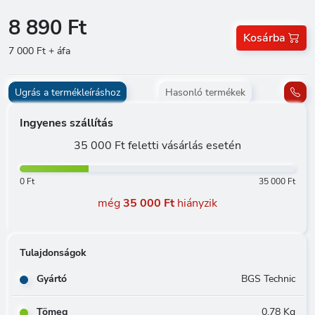
8 890 Ft
Kosárba
7 000 Ft + áfa
Ugrás a termékleíráshoz
Hasonló termékek
Ingyenes szállítás
35 000 Ft feletti vásárlás esetén
0 Ft
35 000 Ft
még
35 000 Ft
hiányzik
Tulajdonságok
Gyártó
BGS Technic
Tömeg
0.78 Kg