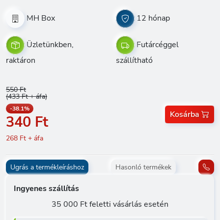
MH Box
12 hónap
Üzletünkben,
Futárcéggel
raktáron
szállítható
550 Ft
(433 Ft + áfa)
-38.1%
Kosárba
340 Ft
268 Ft + áfa
Ugrás a termékleíráshoz
Hasonló termékek
Ingyenes szállítás
35 000 Ft feletti vásárlás esetén