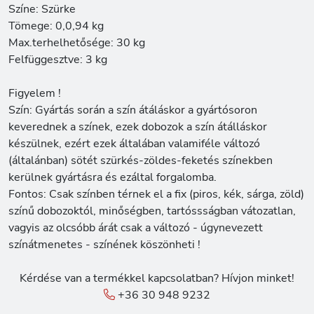
Színe: Szürke
Tömege: 0,0,94 kg
Max.terhelhetősége: 30 kg
Felfüggesztve: 3 kg
Figyelem !
Szín: Gyártás során a szín átáláskor a gyártósoron
keverednek a színek, ezek dobozok a szín átálláskor
készülnek, ezért ezek általában valamiféle változó
(általánban) sötét szürkés-zöldes-feketés színekben
kerülnek gyártásra és ezáltal forgalomba.
Fontos: Csak színben térnek el a fix (piros, kék, sárga, zöld)
színű dobozoktól, minőségben, tartóssságban vátozatlan,
vagyis az olcsóbb árát csak a változó - úgynevezett
színátmenetes - színének köszönheti !
Kérdése van a termékkel kapcsolatban? Hívjon minket!
+36 30 948 9232