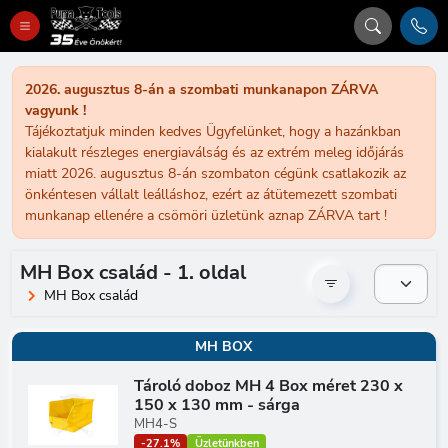
2026. augusztus 8-án a szombati munkanapon ZÁRVA
vagyunk !
Tájékoztatjuk minden kedves Ügyfelünket, hogy a hazánkban
kialakult részleges energiaválság és az extrém meleg időjárás
miatt 2026. augusztus 8-án szombaton cégünk csatlakozik az
önkéntesen vállalt leálláshoz, ezért az átütemezett szombati
munkanap ellenére a csömöri üzletünk aznap ZÁRVA tart !
MH Box család - 1. oldal
MH Box család
MH BOX
Tároló doboz MH 4 Box méret 230 x
150 x 130 mm - sárga
MH4-S
-27.1%
Üzletünkben