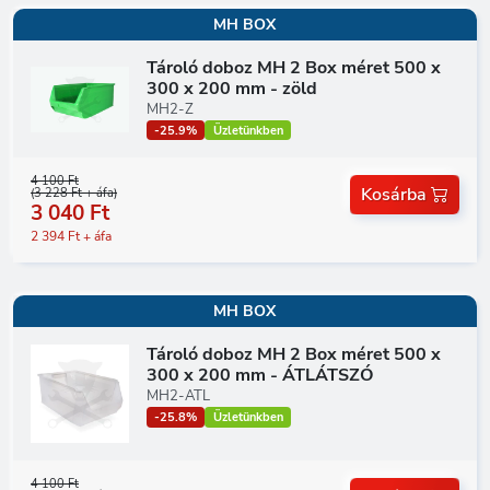
MH BOX
Tároló doboz MH 2 Box méret 500 x
300 x 200 mm - zöld
MH2-Z
-25.9%
Üzletünkben
4 100 Ft
Kosárba
(3 228 Ft + áfa)
3 040 Ft
2 394 Ft + áfa
MH BOX
Tároló doboz MH 2 Box méret 500 x
300 x 200 mm - ÁTLÁTSZÓ
MH2-ATL
-25.8%
Üzletünkben
4 100 Ft