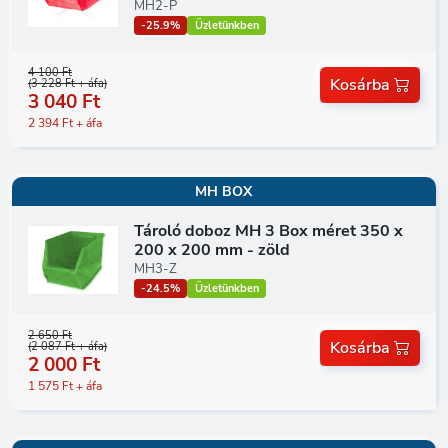
MH2-P
-25.9%
Üzletünkben
4 100 Ft
Kosárba
(3 228 Ft + áfa)
3 040 Ft
2 394 Ft + áfa
MH BOX
Tároló doboz MH 3 Box méret 350 x
200 x 200 mm - zöld
MH3-Z
-24.5%
Üzletünkben
2 650 Ft
Kosárba
(2 087 Ft + áfa)
2 000 Ft
1 575 Ft + áfa