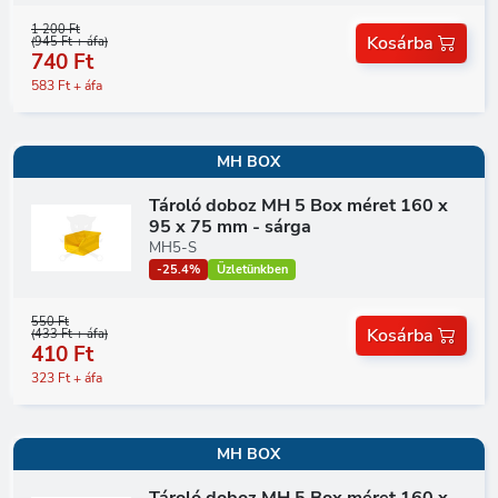
1 200 Ft
Kosárba
(945 Ft + áfa)
740 Ft
583 Ft + áfa
MH BOX
Tároló doboz MH 5 Box méret 160 x
95 x 75 mm - sárga
MH5-S
-25.4%
Üzletünkben
550 Ft
Kosárba
(433 Ft + áfa)
410 Ft
323 Ft + áfa
MH BOX
Tároló doboz MH 5 Box méret 160 x