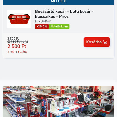
MH BOX
Bevásárló kosár - bolti kosár -
klasszikus - Piros
PT-BVK-P
-28.6%
Üzletünkben
3 500 Ft
Kosárba
(2 756 Ft + áfa)
2 500 Ft
1 969 Ft + áfa