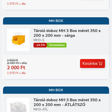
1 575 Ft + áfa
MH BOX
Tároló doboz MH 3 Box méret 350 x
200 x 200 mm - sárga
MH3-S
-24.5%
Üzletünkben
2 650 Ft
Kosárba
(2 087 Ft + áfa)
2 000 Ft
1 575 Ft + áfa
MH BOX
Tároló doboz MH 3 Box méret 350 x
200 x 200 mm - ÁTLÁTSZÓ
MH3-ATL