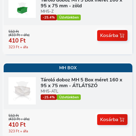
95 x 75 mm - zöld
MH5-Z
-25.4%
Üzletünkben
550 Ft
Kosárba
(433 Ft + áfa)
410 Ft
323 Ft + áfa
MH BOX
Tároló doboz MH 5 Box méret 160 x
95 x 75 mm - ÁTLÁTSZÓ
MH5-ATL
-25.4%
Üzletünkben
550 Ft
Kosárba
(433 Ft + áfa)
410 Ft
323 Ft + áfa