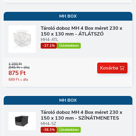
MH BOX
Tároló doboz MH 4 Box méret 230 x
150 x 130 mm - ÁTLÁTSZÓ
MH4-ATL
-27.1%
Üzletünkben
1 200 Ft
Kosárba
(945 Ft + áfa)
875 Ft
689 Ft + áfa
MH BOX
Tároló doboz MH 4 Box méret 230 x
150 x 130 mm - SZÍNÁTMENETES
MH4-SZ
-38.3%
Üzletünkben