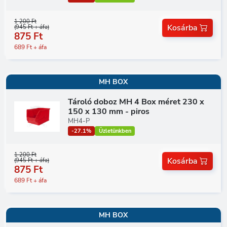
1 200 Ft
Kosárba
(945 Ft + áfa)
875 Ft
689 Ft + áfa
MH BOX
Tároló doboz MH 4 Box méret 230 x
150 x 130 mm - piros
MH4-P
-27.1%
Üzletünkben
1 200 Ft
Kosárba
(945 Ft + áfa)
875 Ft
689 Ft + áfa
MH BOX