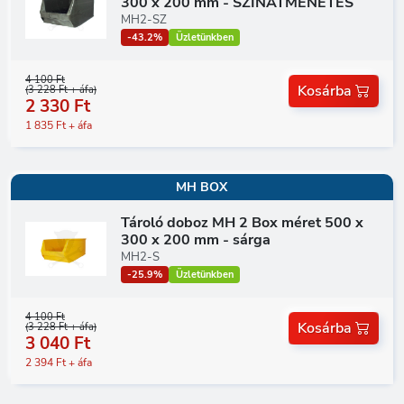
300 x 200 mm - SZÍNÁTMENETES
MH2-SZ
-43.2%
Üzletünkben
4 100 Ft
Kosárba
(3 228 Ft + áfa)
2 330 Ft
1 835 Ft + áfa
MH BOX
Tároló doboz MH 2 Box méret 500 x
300 x 200 mm - sárga
MH2-S
-25.9%
Üzletünkben
4 100 Ft
Kosárba
(3 228 Ft + áfa)
3 040 Ft
2 394 Ft + áfa