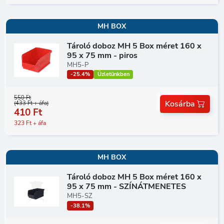
MH BOX
Tároló doboz MH 5 Box méret 160 x
95 x 75 mm - piros
MH5-P
-25.4%
Üzletünkben
550 Ft
Kosárba
(433 Ft + áfa)
410 Ft
323 Ft + áfa
MH BOX
Tároló doboz MH 5 Box méret 160 x
95 x 75 mm - SZÍNÁTMENETES
MH5-SZ
-38.1%