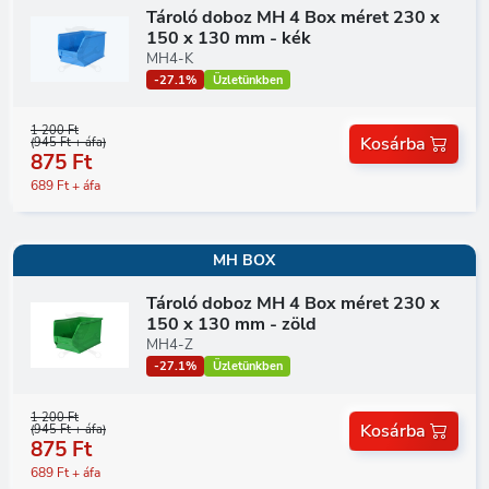
Tároló doboz MH 4 Box méret 230 x
150 x 130 mm - kék
MH4-K
-27.1%
Üzletünkben
1 200 Ft
Kosárba
(945 Ft + áfa)
875 Ft
689 Ft + áfa
MH BOX
Tároló doboz MH 4 Box méret 230 x
150 x 130 mm - zöld
MH4-Z
-27.1%
Üzletünkben
1 200 Ft
Kosárba
(945 Ft + áfa)
875 Ft
689 Ft + áfa