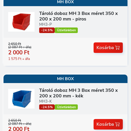
MH BOX
Tároló doboz MH 3 Box méret 350 x
200 x 200 mm - piros
MH3-P
-24.5%
Üzletünkben
2 650 Ft
Kosárba
(2 087 Ft + áfa)
2 000 Ft
1 575 Ft + áfa
MH BOX
Tároló doboz MH 3 Box méret 350 x
200 x 200 mm - kék
MH3-K
-24.5%
Üzletünkben
2 650 Ft
Kosárba
(2 087 Ft + áfa)
2 000 Ft