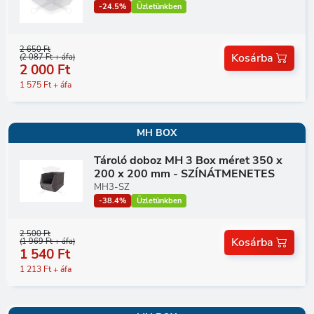
-24.5%
Üzletünkben
2 650 Ft
Kosárba
(2 087 Ft + áfa)
2 000 Ft
1 575 Ft + áfa
MH BOX
Tároló doboz MH 3 Box méret 350 x
200 x 200 mm - SZÍNÁTMENETES
MH3-SZ
-38.4%
Üzletünkben
2 500 Ft
Kosárba
(1 969 Ft + áfa)
1 540 Ft
1 213 Ft + áfa