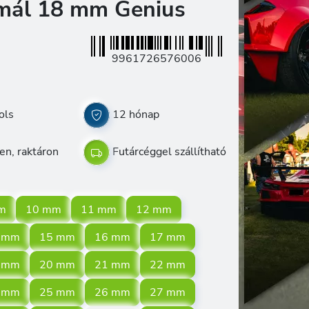
rmál 18 mm Genius
9961726576006
ols
12 hónap
en, raktáron
Futárcéggel szállítható
m
10 mm
11 mm
12 mm
 mm
15 mm
16 mm
17 mm
 mm
20 mm
21 mm
22 mm
 mm
25 mm
26 mm
27 mm