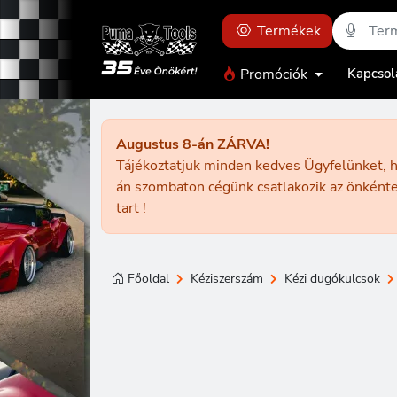
Termékek
Promóciók
Kapcsol
Augustus 8-án ZÁRVA!
Tájékoztatjuk minden kedves Ügyfelünket, h
án szombaton cégünk csatlakozik az önkénte
tart !
Főoldal
Kéziszerszám
Kézi dugókulcsok