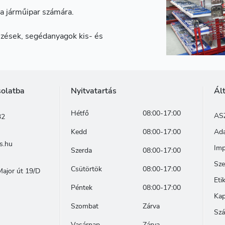
a járműipar számára.
zések, segédanyagok kis- és
solatba
Nyitvatartás
Ál
Hétfő
08:00-17:00
AS
32
Kedd
08:00-17:00
Ada
s.hu
Im
Szerda
08:00-17:00
Sze
Csütörtök
08:00-17:00
ajor út 19/D
Eti
Péntek
08:00-17:00
Kap
Szombat
Zárva
Szá
Vasárnap
Zárva