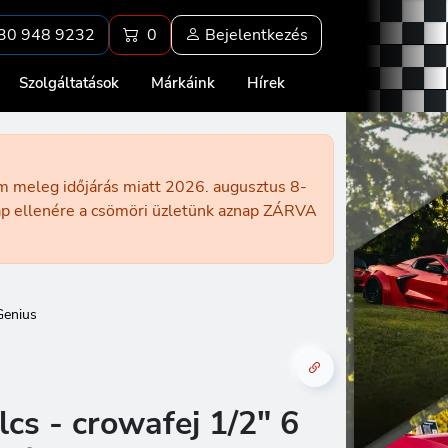
30 948 9232
0
Bejelentkezés
Szolgáltatások
Márkáink
Hírek
ém meleg időjárás miatt 2026. augusztus 8-
nap ellenére a csömöri üzletünk aznap ZÁRVA
Genius
cs - crowafej 1/2" 6