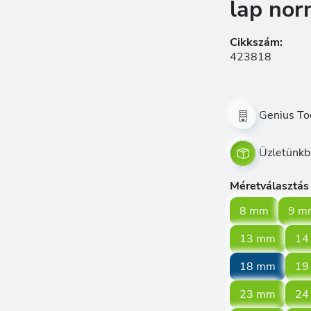
lap no
Cikkszám:
423818
Genius To
Üzletünkb
Méretválasztás
8 mm
9 m
13 mm
14
18 mm
19
23 mm
24