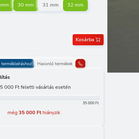
 mm
30 mm
31 mm
32 mm
Kosárba
 termékleíráshoz
Hasonló termékek
lítás
5 000 Ft feletti vásárlás esetén
35 000 Ft
még
35 000 Ft
hiányzik