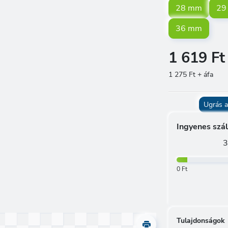
28 mm
29
36 mm
1 619 Ft
1 275 Ft + áfa
Ugrás a
Ingyenes szál
3
0 Ft
Tulajdonságok