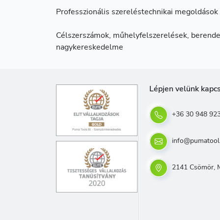
Professzionális szereléstechnikai megoldások 
Célszerszámok, műhelyfelszerelések, berende
nagykereskedelme
Lépjen velünk kapc
+36 30 948 92
info@pumatool
2141 Csömör, M