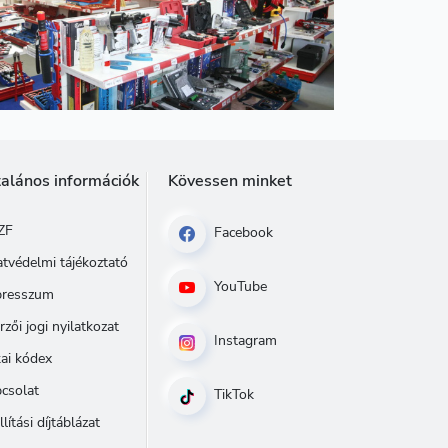
talános információk
Kövessen minket
ZF
Facebook
tvédelmi tájékoztató
YouTube
presszum
rzői jogi nyilatkozat
Instagram
kai kódex
csolat
TikTok
llítási díjtáblázat