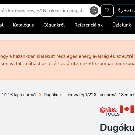
+36 
at
Katalógus
Cégünkről
Referenciáink
Üzletünk
ogy a hazánkban kialakult részleges energiaválság és az extr
sen vállalt leálláshoz, ezért az átütemezett szombati munka
1/2" 6 lapú normál
Dugókulcs - crowafej 1/2" 6 lap normál 18 mm 
Dugókul