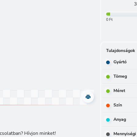
3
0 Ft
Tulajdonságok
Gyártó
Tömeg
Méret
Szín
Anyag
csolatban? Hívjon minket!
Mennyiségi