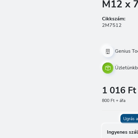
M12 x 
Cikkszám:
2M7512
Genius To
Üzletünkb
1 016 Ft
800 Ft + áfa
Ugrás a
Ingyenes szál