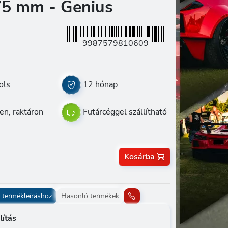
75 mm - Genius
9987579810609
ols
12 hónap
en, raktáron
Futárcéggel szállítható
Kosárba
 termékleíráshoz
Hasonló termékek
lítás