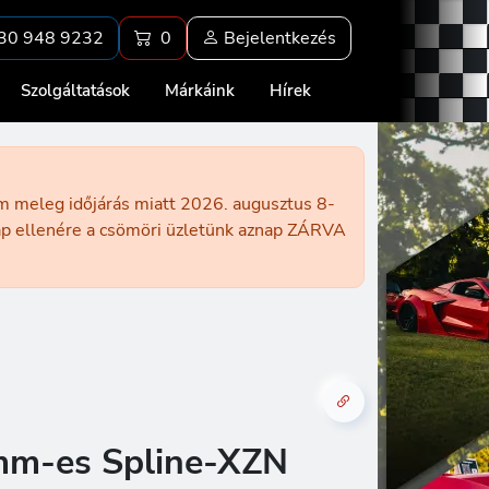
30 948 9232
0
Bejelentkezés
Szolgáltatások
Márkáink
Hírek
ém meleg időjárás miatt 2026. augusztus 8-
nap ellenére a csömöri üzletünk aznap ZÁRVA
mm-es Spline-XZN