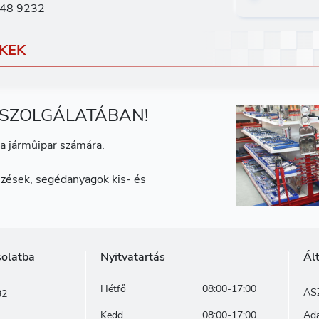
48 9232
KEK
 SZOLGÁLATÁBAN!
a járműipar számára.
zések, segédanyagok kis- és
solatba
Nyitvatartás
Ál
Hétfő
08:00-17:00
AS
32
Kedd
08:00-17:00
Ada