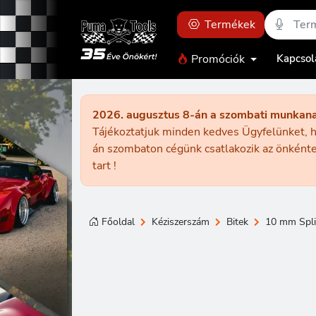
Termékek
Promóciók
Kapcsol
2026. augusztus 8-án a szombati munkan
Tájékoztatjuk minden kedves Ügyfelünket, h
án szombaton cégünk csatlakozik az önkénte
tart !
Főoldal
Kéziszerszám
Bitek
10 mm Spli