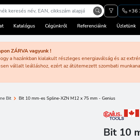
+36 
at
Katalógus
Cégünkről
Referenciáink
Üzletünk
apon ZÁRVA vagyunk !
ogy a hazánkban kialakult részleges energiaválság és az extr
sen vállalt leálláshoz, ezért az átütemezett szombati munka
ne Bit
Bit 10 mm-es Spline-XZN M12 x 75 mm - Genius
Bit 10 