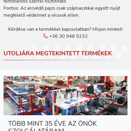
fertőtlenítő szerrel tisztítható
Fontos: Az arcvédő pajzs csak szájmaszkkal együtt nyújt
megfelelő védelmet a vírusok ellen.
Kérdése van a termékkel kapcsolatban? Hívjon minket!
+36 30 948 9232
UTOLJÁRA MEGTEKINTETT TERMÉKEK
TÖBB MINT 35 ÉVE AZ ÖNÖK