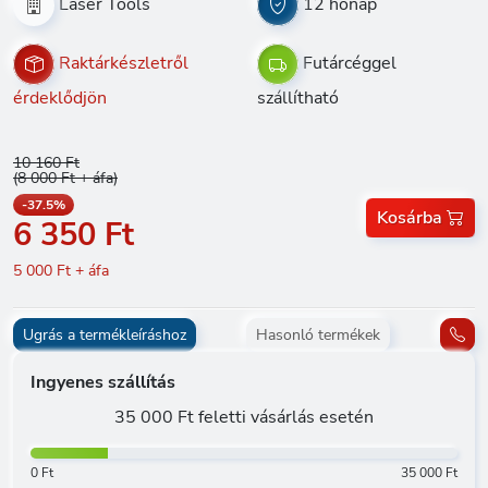
Laser Tools
12 hónap
Raktárkészletről
Futárcéggel
érdeklődjön
szállítható
10 160 Ft
(8 000 Ft + áfa)
-37.5%
Kosárba
6 350 Ft
5 000 Ft + áfa
Ugrás a termékleíráshoz
Hasonló termékek
Ingyenes szállítás
35 000 Ft feletti vásárlás esetén
0 Ft
35 000 Ft