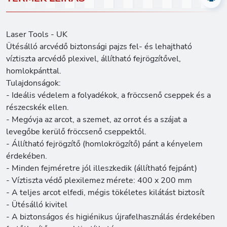
Laser Tools - UK
Ütésálló arcvédő biztonsági pajzs fel- és lehajtható
víztiszta arcvédő plexivel, állítható fejrögzítővel,
homlokpánttal.
Tulajdonságok:
- Ideális védelem a folyadékok, a fröccsenő cseppek és a
részecskék ellen.
- Megóvja az arcot, a szemet, az orrot és a szájat a
levegőbe kerülő fröccsenő cseppektől.
- Állítható fejrögzítő (homlokrögzítő) pánt a kényelem
érdekében.
- Minden fejméretre jól illeszkedik (állítható fejpánt)
- Víztiszta védő plexilemez mérete: 400 x 200 mm
- A teljes arcot elfedi, mégis tökéletes kilátást biztosít
- Ütésálló kivitel
- A biztonságos és higiénikus újrafelhasználás érdekében