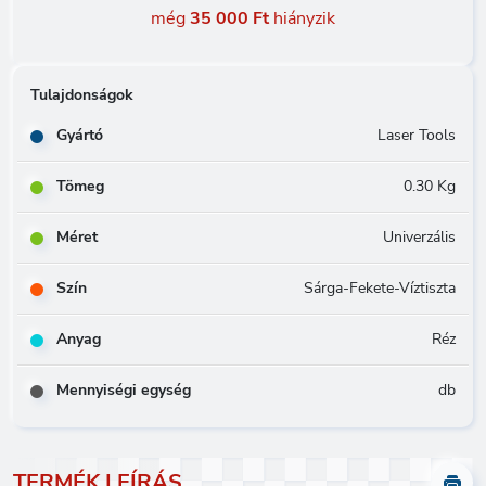
még
35 000 Ft
hiányzik
Tulajdonságok
Gyártó
Laser Tools
Tömeg
0.30 Kg
Méret
Univerzális
Szín
Sárga-Fekete-Víztiszta
Anyag
Réz
Mennyiségi egység
db
TERMÉK LEÍRÁS