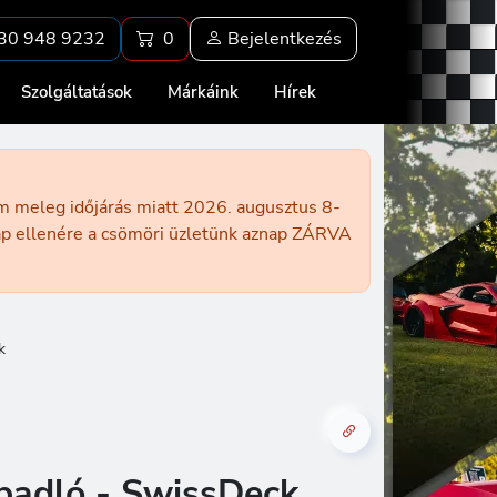
30 948 9232
0
Bejelentkezés
Szolgáltatások
Márkáink
Hírek
ém meleg időjárás miatt 2026. augusztus 8-
nap ellenére a csömöri üzletünk aznap ZÁRVA
k
padló - SwissDeck