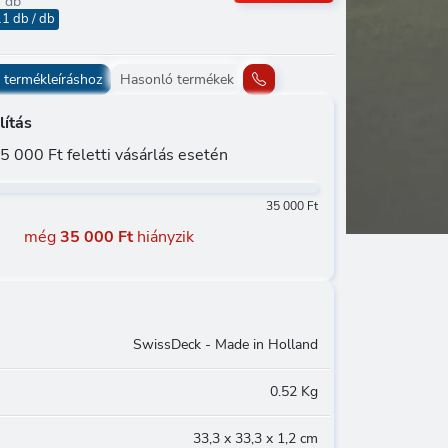
/ db
 db / db
 termékleíráshoz
Hasonló termékek
lítás
5 000 Ft feletti vásárlás esetén
35 000 Ft
még
35 000 Ft
hiányzik
SwissDeck - Made in Holland
0.52 Kg
33,3 x 33,3 x 1,2 cm