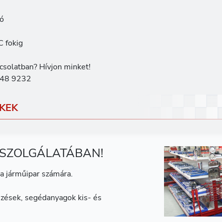
ló
C fokig
csolatban? Hívjon minket!
48 9232
KEK
 SZOLGÁLATÁBAN!
a járműipar számára.
zések, segédanyagok kis- és