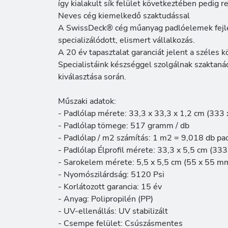
így kialakult sík felület következtében pedig r
Neves cég kiemelkedő szaktudással
A SwissDeck® cég műanyag padlóelemek fejles
specializálódott, elismert vállalkozás.
A 20 év tapasztalat garanciát jelent a széles k
Specialistáink készséggel szolgálnak szaktan
kiválasztása során.
Műszaki adatok:
- Padlólap mérete: 33,3 x 33,3 x 1,2 cm (333
- Padlólap tömege: 517 gramm / db
- Padlólap / m2 számítás: 1 m2 = 9,018 db pa
- Padlólap Élprofil mérete: 33,3 x 5,5 cm (33
- Sarokelem mérete: 5,5 x 5,5 cm (55 x 55 m
- Nyomószilárdság: 5120 Psi
- Korlátozott garancia: 15 év
- Anyag: Polipropilén (PP)
- UV-ellenállás: UV stabilizált
- Csempe felület: Csúszásmentes