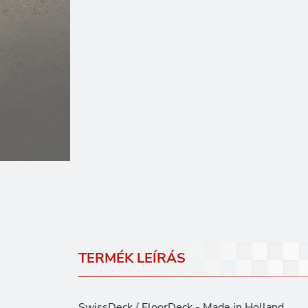
TERMÉK LEÍRÁS
SwissDeck / FloorDeck - Made in Holland