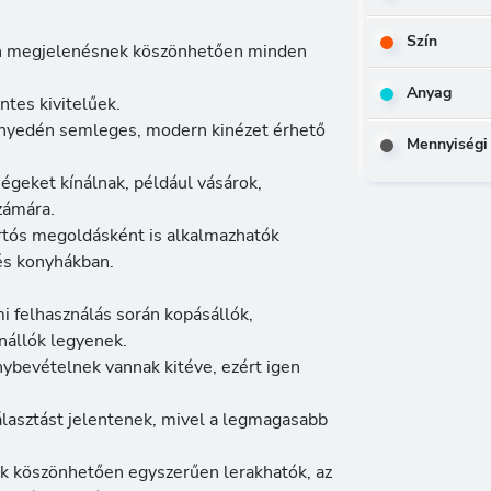
Szín
n megjelenésnek köszönhetően minden
Anyag
tes kivitelűek.
önnyedén semleges, modern kinézet érhető
Mennyiségi
égeket kínálnak, például vásárok,
zámára.
artós megoldásként is alkalmazhatók
és konyhákban.
i felhasználás során kopásállók,
nállók legyenek.
nybevételnek vannak kitéve, ezért igen
lasztást jelentenek, mivel a legmagasabb
ek köszönhetően egyszerűen lerakhatók, az