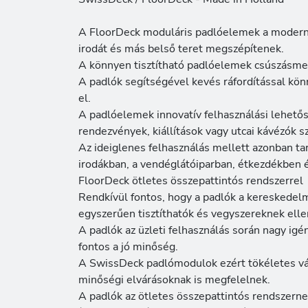
A FloorDeck moduláris padlóelemek a moder
irodát és más belső teret megszépítenek.
A könnyen tisztítható padlóelemek csúszásmen
A padlók segítségével kevés ráfordítással k
el.
A padlóelemek innovatív felhasználási lehetős
rendezvények, kiállítások vagy utcai kávézók s
Az ideiglenes felhasználás mellett azonban t
irodákban, a vendéglátóiparban, étkezdékben 
FloorDeck ötletes összepattintós rendszerrel
Rendkívül fontos, hogy a padlók a kereskedelm
egyszerűen tisztíthatók és vegyszereknek elle
A padlók az üzleti felhasználás során nagy igé
fontos a jó minőség.
A SwissDeck padlómodulok ezért tökéletes vá
minőségi elvárásoknak is megfelelnek.
A padlók az ötletes összepattintós rendszern