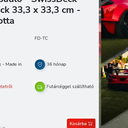
ck 33,3 x 33,3 cm -
otta
FD-TC
 - Made in
36 hónap
letről
Futárcéggel szállítható
Kosárba