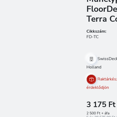
FloorDe
Terra C
Cikkszám:
FD-TC
SwissDeck
Holland
Raktárkész
érdeklődjön
3 175 Ft
2 500 Ft + áfa