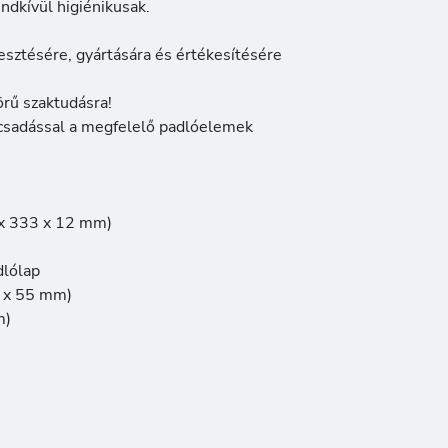
endkívül higiénikusak.
ztésére, gyártására és értékesítésére
örű szaktudásra!
ácsadással a megfelelő padlóelemek
 x 333 x 12 mm)
dlólap
3 x 55 mm)
m)