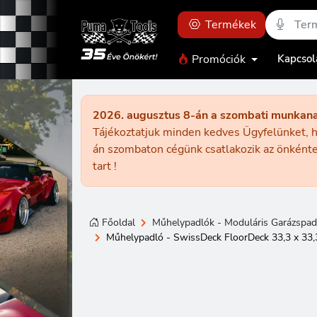
Termékek
Promóciók
Kapcsol
2026. augusztus 8-án a szombati munkan
Tájékoztatjuk minden kedves Ügyfelünket, h
án szombaton cégünk csatlakozik az önkénte
tart !
Főoldal
Műhelypadlók - Moduláris Garázspad
Műhelypadló - SwissDeck FloorDeck 33,3 x 33,3