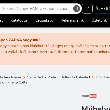
+36 
at
Katalógus
Cégünkről
Referenciáink
Üzletünk
apon ZÁRVA vagyunk !
ogy a hazánkban kialakult részleges energiaválság és az extr
sen vállalt leálláshoz, ezért az átütemezett szombati munka
ló Rendszerek
SwissDeck - Made in Holland - Patented
FloorDec
 cm - Terra Cotta
Műhely