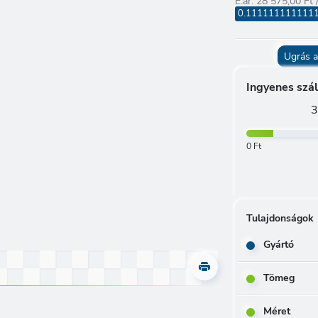
E.ár: 28 575,00 Ft 
0.11111111111111
Ugrás a
Ingyenes szál
3
0 Ft
Tulajdonságok
Gyártó
Tömeg
Méret