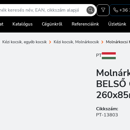
+36 
at
Katalógus
Cégünkről
Referenciáink
Üzletünk
Kézi kocsik, egyéb kocsik
Kézi kocsik, Molnárkocsik
Molnárkocsi
PT
Molnár
BELSŐ G
260x8
Cikkszám:
PT-13803