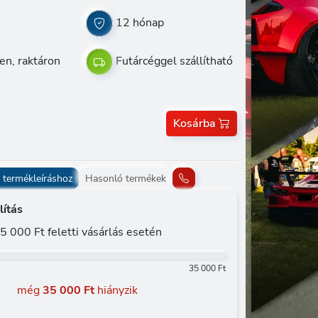
12 hónap
en, raktáron
Futárcéggel szállítható
Kosárba
 termékleíráshoz
Hasonló termékek
lítás
5 000 Ft feletti vásárlás esetén
35 000 Ft
még
35 000 Ft
hiányzik