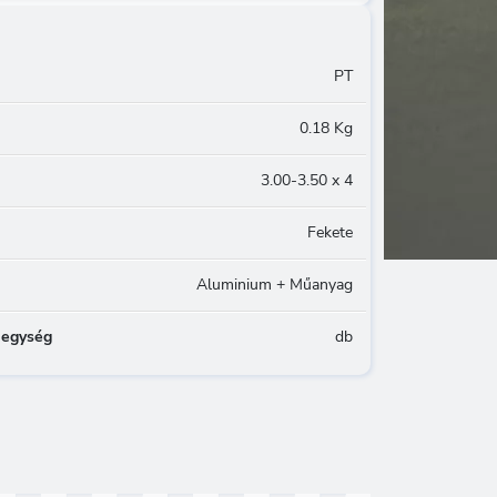
PT
0.18 Kg
3.00-3.50 x 4
Fekete
Aluminium + Műanyag
 egység
db