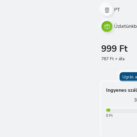
PT
Üzletünkb
999 Ft
787 Ft + áfa
Ugrás a
Ingyenes szál
3
0 Ft