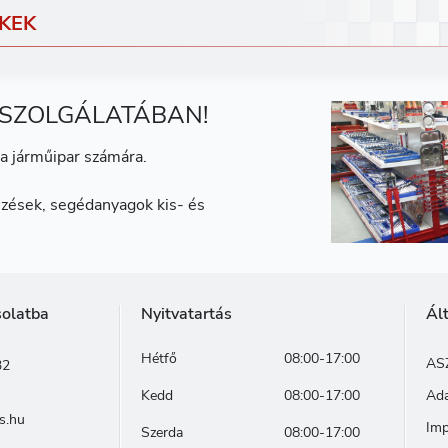
KEK
 SZOLGÁLATÁBAN!
a járműipar számára.
zések, segédanyagok kis- és
solatba
Nyitvatartás
Ál
Hétfő
08:00-17:00
AS
32
Kedd
08:00-17:00
Ada
s.hu
Im
Szerda
08:00-17:00