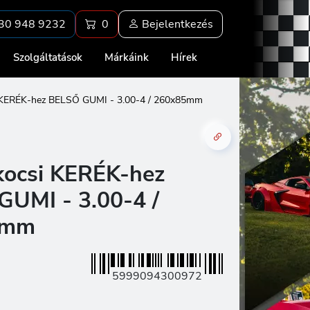
30 948 9232
0
Bejelentkezés
Szolgáltatások
Márkáink
Hírek
 KERÉK-hez BELSŐ GUMI - 3.00-4 / 260x85mm
kocsi KERÉK-hez
UMI - 3.00-4 /
5mm
5999094300972