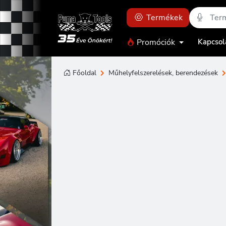
Termékek
Promóciók
Kapcsol
Főoldal
Műhelyfelszerelések, berendezések