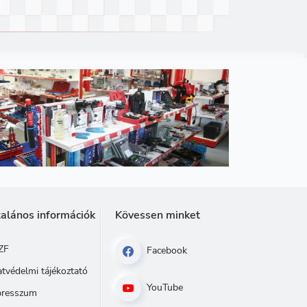
talános információk
Kövessen minket
ZF
Facebook
tvédelmi tájékoztató
YouTube
presszum