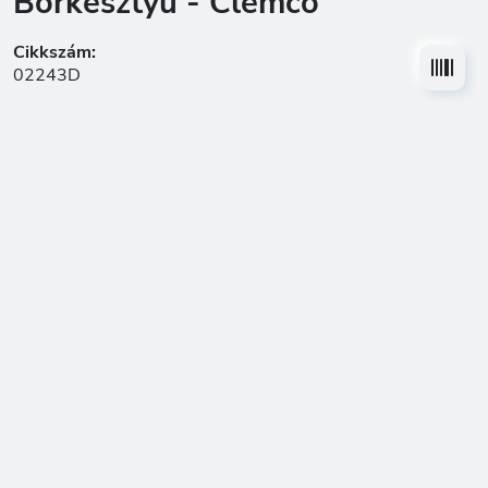
Bőrkesztyű - Clemco
Cikkszám:
02243D