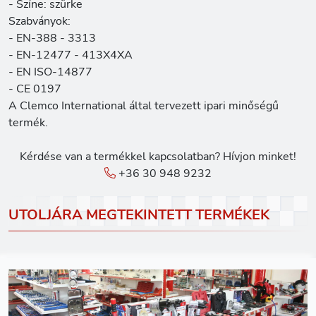
- Színe: szürke
Szabványok:
- EN-388 - 3313
- EN-12477 - 413X4XA
- EN ISO-14877
- CE 0197
A Clemco International által tervezett ipari minőségű
termék.
Kérdése van a termékkel kapcsolatban? Hívjon minket!
+36 30 948 9232
UTOLJÁRA MEGTEKINTETT TERMÉKEK