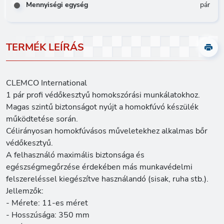
Mennyiségi egység
pár
TERMÉK LEÍRÁS
CLEMCO International
1 pár profi védőkesztyű homokszórási munkálatokhoz.
Magas szintű biztonságot nyújt a homokfúvó készülék
működtetése során.
Célirányosan homokfúvásos műveletekhez alkalmas bőr
védőkesztyű.
A felhasználó maximális biztonsága és
egészségmegőrzése érdekében más munkavédelmi
felszereléssel kiegészítve használandó (sisak, ruha stb.).
Jellemzők:
- Mérete: 11-es méret
- Hosszúsága: 350 mm