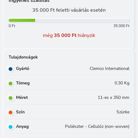
Ingyenes szállítás
35 000 Ft feletti vásárlás esetén
0 Ft
35 000 Ft
még
35 000 Ft
hiányzik
Tulajdonságok
Gyártó
Clemco International
Tömeg
0.30 Kg
Méret
11-es x 350 mm
Szín
Szürke
Anyag
Poliészter - Cellulóz (non-woven)