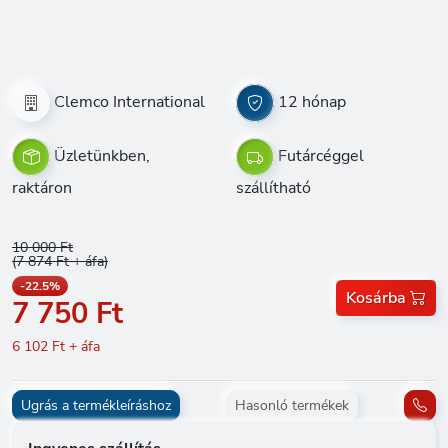
Clemco International
12 hónap
Üzletünkben,
Futárcéggel
raktáron
szállítható
10 000 Ft
(7 874 Ft + áfa)
-22.5%
Kosárba
7 750 Ft
6 102 Ft + áfa
Ugrás a termékleíráshoz
Hasonló termékek