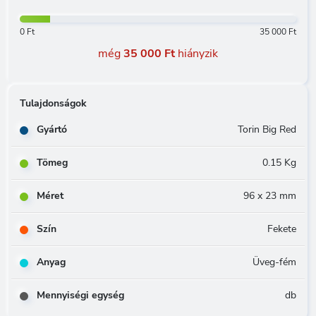
0 Ft
35 000 Ft
még
35 000 Ft
hiányzik
Tulajdonságok
Gyártó
Torin Big Red
Tömeg
0.15 Kg
Méret
96 x 23 mm
Szín
Fekete
Anyag
Üveg-fém
Mennyiségi egység
db