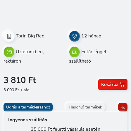
Torin Big Red
12 hónap
Üzletünkben,
Futárcéggel
raktáron
szállítható
3 810 Ft
Kosárba
3 000 Ft + áfa
Ugrás a termékleíráshoz
Hasonló termékek
Ingyenes szállítás
35 000 Ft feletti vásárlás esetén