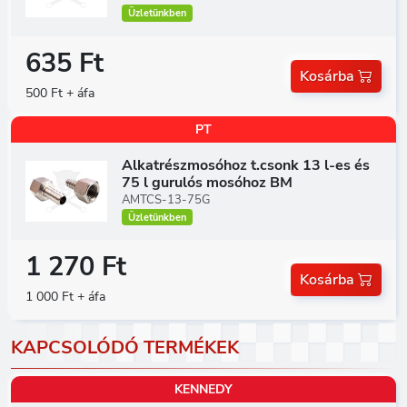
Üzletünkben
635 Ft
Kosárba
500 Ft + áfa
PT
Alkatrészmosóhoz t.csonk 13 l-es és
75 l gurulós mosóhoz BM
AMTCS-13-75G
Üzletünkben
1 270 Ft
Kosárba
1 000 Ft + áfa
KAPCSOLÓDÓ TERMÉKEK
KENNEDY