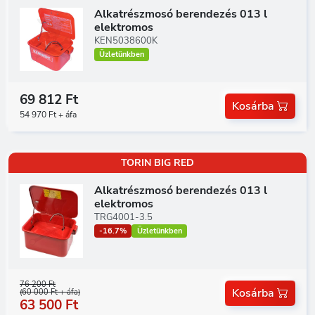
Alkatrészmosó berendezés 013 l
elektromos
KEN5038600K
Üzletünkben
69 812 Ft
Kosárba
54 970 Ft + áfa
TORIN BIG RED
Alkatrészmosó berendezés 013 l
elektromos
TRG4001-3.5
-16.7%
Üzletünkben
76 200 Ft
Kosárba
(60 000 Ft + áfa)
63 500 Ft