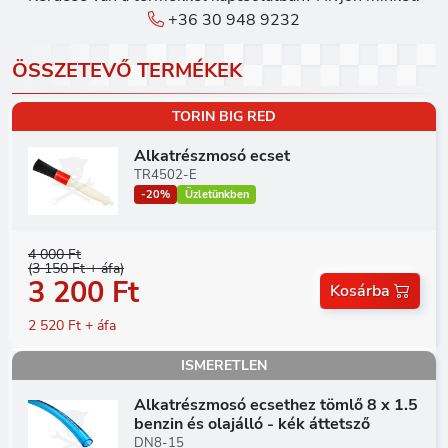
+36 30 948 9232
ÖSSZETEVŐ TERMÉKEK
TORIN BIG RED
Alkatrészmosó ecset
TR4502-E
-20%
Üzletünkben
4 000 Ft
(3 150 Ft + áfa)
3 200 Ft
Kosárba
2 520 Ft + áfa
ISMERETLEN
Alkatrészmosó ecsethez tömlő 8 x 1.5
benzin és olajálló - kék áttetsző
DN8-15