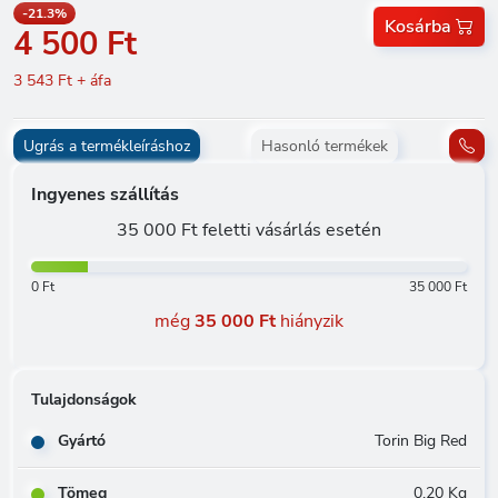
-21.3%
Kosárba
4 500 Ft
3 543 Ft + áfa
Ugrás a termékleíráshoz
Hasonló termékek
Ingyenes szállítás
35 000 Ft feletti vásárlás esetén
0 Ft
35 000 Ft
még
35 000 Ft
hiányzik
Tulajdonságok
Gyártó
Torin Big Red
Tömeg
0.20 Kg