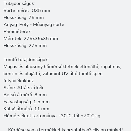
Tulajdonságok:
Sörte méret: O35 mm
Hosszúság: 75 mm
Anyag: Poly - Műanyag sörte
Paraméterek:
Méretek: 275x35x35 mm
Hosszúság: 275 mm
Tömlő tulajdonságok:
Magas és alacsony hőmérsékletnek ellenálló, rugalmas,
benzin és olajálló, valamint UV álló tömlő spec.
folyadékokhoz.
Színe: Átlátszó kék
Belső átmérő: 8 mm
Falvastagság: 1.5 mm
Külső átmérő: 11 mm
Hőmérséklet tartománya: -30°C-tól +70°C-ig
Kérdése van a termékkel kapcsolatban? Hívjon minket!