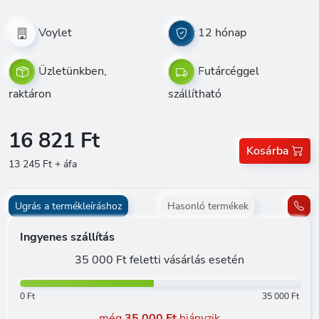
Voylet
12 hónap
Üzletünkben,
Futárcéggel
raktáron
szállítható
16 821 Ft
Kosárba
13 245 Ft + áfa
Ugrás a termékleíráshoz
Hasonló termékek
Ingyenes szállítás
35 000 Ft feletti vásárlás esetén
0 Ft
35 000 Ft
még
35 000 Ft
hiányzik