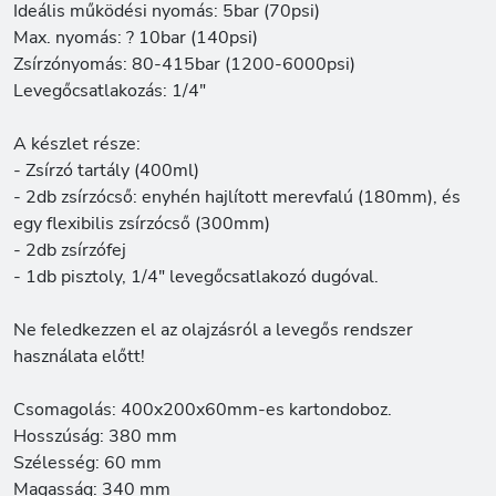
Ideális működési nyomás: 5bar (70psi)
Max. nyomás: ? 10bar (140psi)
Zsírzónyomás: 80-415bar (1200-6000psi)
Levegőcsatlakozás: 1/4"
A készlet része:
- Zsírzó tartály (400ml)
- 2db zsírzócső: enyhén hajlított merevfalú (180mm), és
egy flexibilis zsírzócső (300mm)
- 2db zsírzófej
- 1db pisztoly, 1/4" levegőcsatlakozó dugóval.
Ne feledkezzen el az olajzásról a levegős rendszer
használata előtt!
Csomagolás: 400x200x60mm-es kartondoboz.
Hosszúság: 380 mm
Szélesség: 60 mm
Magasság: 340 mm