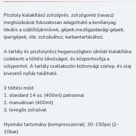
Pisztoly kialakítású zsírzóprés. zsírzógomb (ravasz)
meghúzásával fokozatosan adagolható a kenőanyag.
Ideális a szállítójárművek, gépek,mezőgazdasági gépek,
iparigépek, stb. zsírzásához, karbantartásához.
A tartály és pisztolyrész hegyesszögben záródó kialakítása
csökkenti a töltési távolságot, és központosítja a
súlypontot. A tartály csatlakozón biztonsági szelep, és olaj
kivezető nyílás található.
3 töltési mód:
1. standard 14 oz. (400ml) patronnal
2. manuálisan (400ml)
3. levegős zsírzóval
Nyomási tartomány (kompresszorral): 30-150psi (2-
10bar)