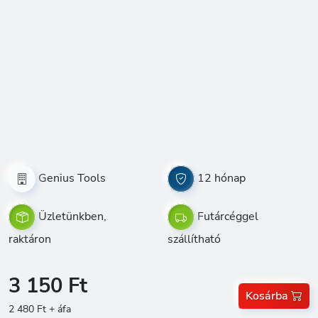
Genius Tools
12 hónap
Üzletünkben,
Futárcéggel
raktáron
szállítható
3 150 Ft
Kosárba
2 480 Ft + áfa