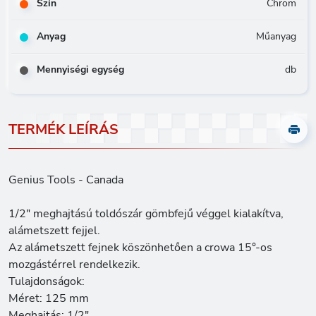
Szín
Chrom
Anyag
Műanyag
Mennyiségi egység
db
TERMÉK LEÍRÁS
Genius Tools - Canada
1/2" meghajtású toldószár gömbfejű véggel kialakítva,
alámetszett fejjel.
Az alámetszett fejnek köszönhetően a crowa 15°-os
mozgástérrel rendelkezik.
Tulajdonságok:
Méret: 125 mm
Meghajtás: 1/2"