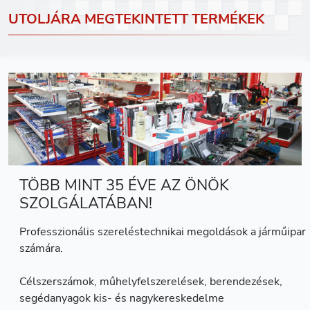
UTOLJÁRA MEGTEKINTETT TERMÉKEK
TÖBB MINT 35 ÉVE AZ ÖNÖK
SZOLGÁLATÁBAN!
Professzionális szereléstechnikai megoldások a járműipar
számára.
Célszerszámok, műhelyfelszerelések, berendezések,
segédanyagok kis- és nagykereskedelme