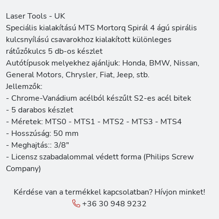
Laser Tools - UK
Speciális kialakítású MTS Mortorq Spirál 4 ágú spirális
kulcsnyílású csavarokhoz kialakított különleges
rátűzőkulcs 5 db-os készlet
Autótípusok melyekhez ajánljuk: Honda, BMW, Nissan,
General Motors, Chrysler, Fiat, Jeep, stb.
Jellemzők:
- Chrome-Vanádium acélból készűlt S2-es acél bitek
- 5 darabos készlet
- Méretek: MTS0 - MTS1 - MTS2 - MTS3 - MTS4
- Hosszúság: 50 mm
- Meghajtás:: 3/8"
- Licensz szabadalommal védett forma (Philips Screw
Company)
Kérdése van a termékkel kapcsolatban? Hívjon minket!
+36 30 948 9232