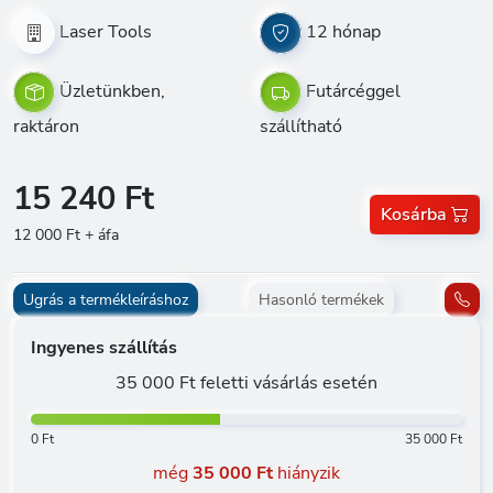
Laser Tools
12 hónap
Üzletünkben,
Futárcéggel
raktáron
szállítható
15 240 Ft
Kosárba
12 000 Ft + áfa
Ugrás a termékleíráshoz
Hasonló termékek
Ingyenes szállítás
35 000 Ft feletti vásárlás esetén
0 Ft
35 000 Ft
még
35 000 Ft
hiányzik