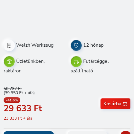
Welzh Werkzeug
12 hónap
Üzletünkben,
Futárcéggel
raktáron
szállítható
50 737 Ft
(39 950 Ft + áfa)
-41.6%
Kosárba
29 633 Ft
23 333 Ft + áfa