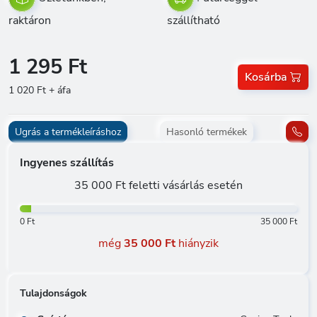
raktáron
szállítható
1 295 Ft
Kosárba
1 020 Ft + áfa
Ugrás a termékleíráshoz
Hasonló termékek
Ingyenes szállítás
35 000 Ft feletti vásárlás esetén
0 Ft
35 000 Ft
még
35 000 Ft
hiányzik
Tulajdonságok