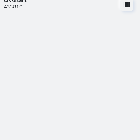
Cikkszám:
433810