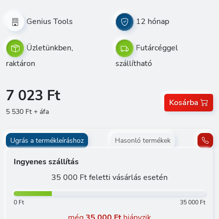
Genius Tools
12 hónap
Üzletünkben,
Futárcéggel
raktáron
szállítható
7 023 Ft
Kosárba
5 530 Ft + áfa
Ugrás a termékleíráshoz
Hasonló termékek
Ingyenes szállítás
35 000 Ft feletti vásárlás esetén
0 Ft
35 000 Ft
még
35 000 Ft
hiányzik