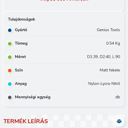
Tulajdonságok
Gyártó
Genius Tools
Tömeg
0.54 Kg
Méret
D1:39, D2:40, L:90
Szín
Matt fekete
Anyag
Nylon-Lycra-Nitril
Mennyiségi egység
db
TERMÉK LEÍRÁS