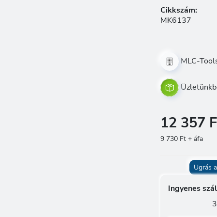
Cikkszám:
MK6137
MLC-Tool
Üzletünkb
12 357 F
9 730 Ft + áfa
Ugrás a
Ingyenes szál
3