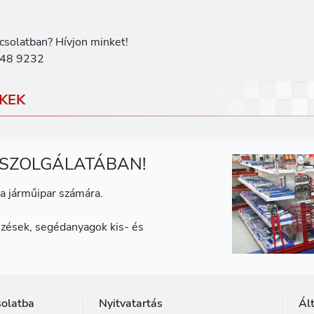
csolatban? Hívjon minket!
48 9232
KEK
 SZOLGÁLATÁBAN!
a járműipar számára.
zések, segédanyagok kis- és
solatba
Nyitvatartás
Ál