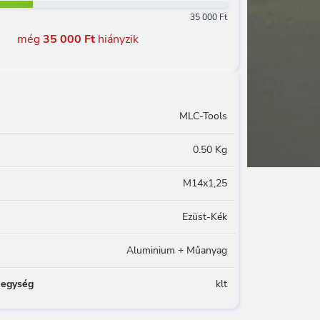
35 000 Ft
még
35 000 Ft
hiányzik
MLC-Tools
0.50 Kg
M14x1,25
Ezüst-Kék
Aluminium + Műanyag
 egység
klt