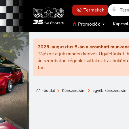
Termékek
Promóciók
Kapcsol
2026. augusztus 8-án a szombati munkan
Tájékoztatjuk minden kedves Ügyfelünket, h
án szombaton cégünk csatlakozik az önkénte
tart !
Főoldal
Kéziszerszám
Egyéb kéziszerszám