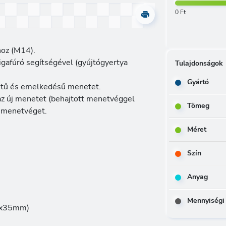
0 Ft
hoz (M14).
csigafúró segítségével (gyújtógyertya
Tulajdonságok
Gyártó
etű és emelkedésű menetet.
az új menetet (behajtott menetvéggel
Tömeg
 a menetvéget.
Méret
Szín
Anyag
Mennyiségi
10x35mm)