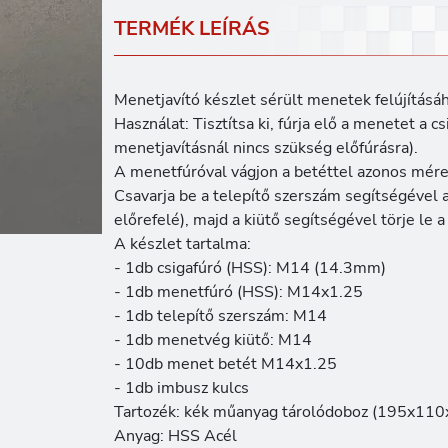
TERMÉK LEÍRÁS
Menetjavító készlet sérült menetek felújításá
Használat: Tisztítsa ki, fúrja elő a menetet a 
menetjavításnál nincs szükség előfúrásra).
A menetfúróval vágjon a betéttel azonos mér
Csavarja be a telepítő szerszám segítségével 
előrefelé), majd a kiütő segítségével törje le
A készlet tartalma:
- 1db csigafúró (HSS): M14 (14.3mm)
- 1db menetfúró (HSS): M14x1.25
- 1db telepítő szerszám: M14
- 1db menetvég kiütő: M14
- 10db menet betét M14x1.25
- 1db imbusz kulcs
Tartozék: kék műanyag tárolódoboz (195x1
Anyag: HSS Acél