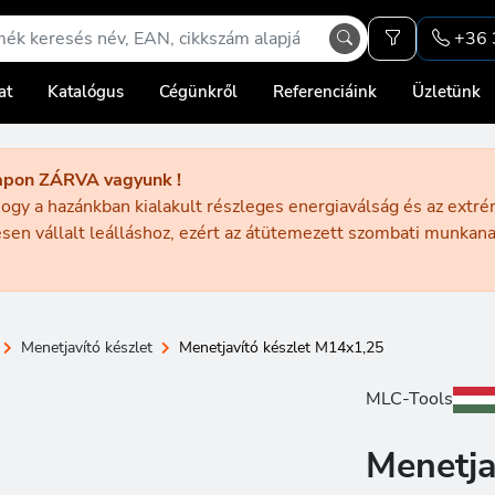
+36 
at
Katalógus
Cégünkről
Referenciáink
Üzletünk
apon ZÁRVA vagyunk !
ogy a hazánkban kialakult részleges energiaválság és az extr
sen vállalt leálláshoz, ezért az átütemezett szombati munka
Menetjavító készlet
Menetjavító készlet M14x1,25
MLC-Tools
Menetja