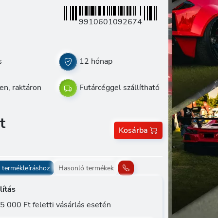
9910601092674
s
12 hónap
en, raktáron
Futárcéggel szállítható
t
Kosárba
 termékleíráshoz
Hasonló termékek
lítás
5 000 Ft feletti vásárlás esetén