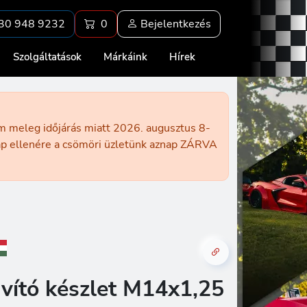
30 948 9232
0
Bejelentkezés
Szolgáltatások
Márkáink
Hírek
ém meleg időjárás miatt 2026. augusztus 8-
nap ellenére a csömöri üzletünk aznap ZÁRVA
vító készlet M14x1,25