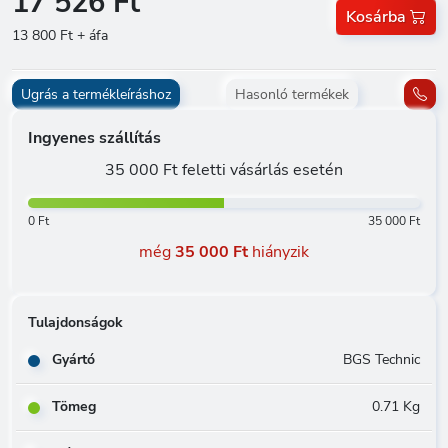
17 526 Ft
Kosárba
13 800 Ft + áfa
Ugrás a termékleíráshoz
Hasonló termékek
Ingyenes szállítás
35 000 Ft feletti vásárlás esetén
0 Ft
35 000 Ft
még
35 000 Ft
hiányzik
Tulajdonságok
Gyártó
BGS Technic
Tömeg
0.71 Kg