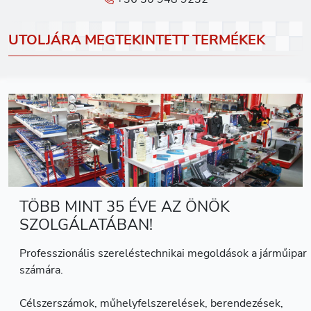
UTOLJÁRA MEGTEKINTETT TERMÉKEK
TÖBB MINT 35 ÉVE AZ ÖNÖK
SZOLGÁLATÁBAN!
Professzionális szereléstechnikai megoldások a járműipar
számára.
Célszerszámok, műhelyfelszerelések, berendezések,