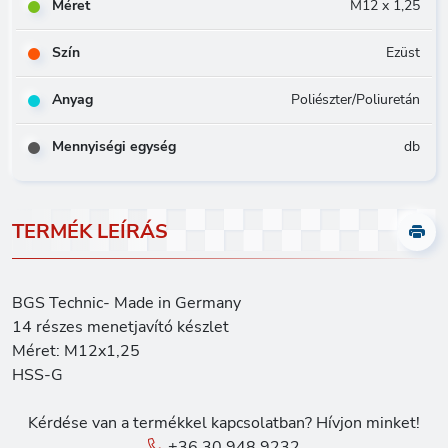
Méret
M12 x 1,25
Szín
Ezüst
Anyag
Poliészter/Poliuretán
Mennyiségi egység
db
TERMÉK LEÍRÁS
BGS Technic- Made in Germany
14 részes menetjavító készlet
Méret: M12x1,25
HSS-G
Kérdése van a termékkel kapcsolatban? Hívjon minket!
+36 30 948 9232