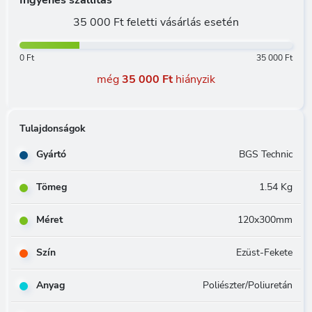
Ingyenes szállítás
35 000 Ft feletti vásárlás esetén
0 Ft
35 000 Ft
még
35 000 Ft
hiányzik
Tulajdonságok
Gyártó
BGS Technic
Tömeg
1.54 Kg
Méret
120x300mm
Szín
Ezüst-Fekete
Anyag
Poliészter/Poliuretán