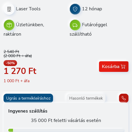
Laser Tools
12 hónap
Üzletünkben,
Futárcéggel
raktáron
szállítható
2 540 Ft
(2 000 Ft + áfa)
-50%
Kosárba
1 270 Ft
1 000 Ft + áfa
Ugrás a termékleíráshoz
Hasonló termékek
Ingyenes szállítás
35 000 Ft feletti vásárlás esetén