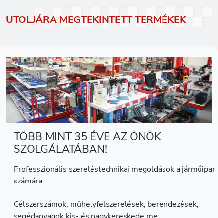
UTOLJÁRA MEGTEKINTETT TERMÉKEK
TÖBB MINT 35 ÉVE AZ ÖNÖK
SZOLGÁLATÁBAN!
Professzionális szereléstechnikai megoldások a járműipar
számára.
Célszerszámok, műhelyfelszerelések, berendezések,
segédanyagok kis- és nagykereskedelme