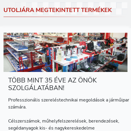
UTOLJÁRA MEGTEKINTETT TERMÉKEK
TÖBB MINT 35 ÉVE AZ ÖNÖK
SZOLGÁLATÁBAN!
Professzionális szereléstechnikai megoldások a járműipar
számára.
Célszerszámok, műhelyfelszerelések, berendezések,
segédanyagok kis- és nagykereskedelme