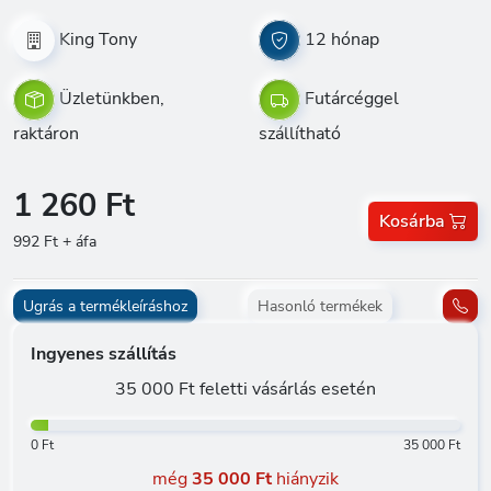
King Tony
12 hónap
Üzletünkben,
Futárcéggel
raktáron
szállítható
1 260 Ft
Kosárba
992 Ft + áfa
Ugrás a termékleíráshoz
Hasonló termékek
Ingyenes szállítás
35 000 Ft feletti vásárlás esetén
0 Ft
35 000 Ft
még
35 000 Ft
hiányzik