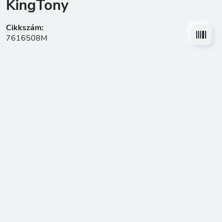
KingTony
Cikkszám:
7616508M